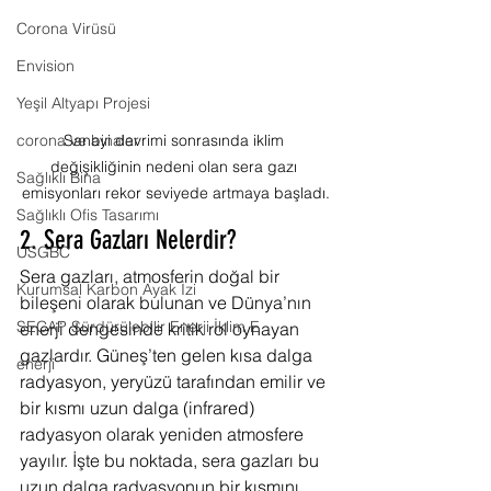
Corona Virüsü
Envision
Yeşil Altyapı Projesi
Sanayi devrimi sonrasında iklim 
corona ve binalar
değişikliğinin nedeni olan sera gazı 
Sağlıklı Bina
emisyonları rekor seviyede artmaya başladı.
Sağlıklı Ofis Tasarımı
2. Sera Gazları Nelerdir?
USGBC
Sera gazları, atmosferin doğal bir 
Kurumsal Karbon Ayak İzi
bileşeni olarak bulunan ve Dünya’nın 
SECAP Sürdürülebilir Enerji İklim E
enerji dengesinde kritik rol oynayan 
gazlardır. Güneş’ten gelen kısa dalga 
enerji
radyasyon, yeryüzü tarafından emilir ve 
bir kısmı uzun dalga (infrared) 
radyasyon olarak yeniden atmosfere 
yayılır. İşte bu noktada, sera gazları bu 
uzun dalga radyasyonun bir kısmını 