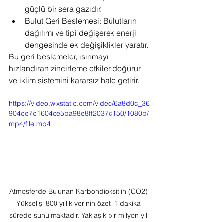
güçlü bir sera gazıdır.
Bulut Geri Beslemesi: Bulutların 
dağılımı ve tipi değişerek enerji 
dengesinde ek değişiklikler yaratır.
Bu geri beslemeler, ısınmayı 
hızlandıran zincirleme etkiler doğurur 
ve iklim sistemini kararsız hale getirir.
https://video.wixstatic.com/video/6a8d0c_36
904ce7c1604ce5ba98e8ff2037c150/1080p/
mp4/file.mp4
Atmosferde Bulunan Karbondioksit'in (CO2) 
Yükselişi 800 yıllık verinin özeti 1 dakika 
sürede sunulmaktadır. Yaklaşık bir milyon yıl 