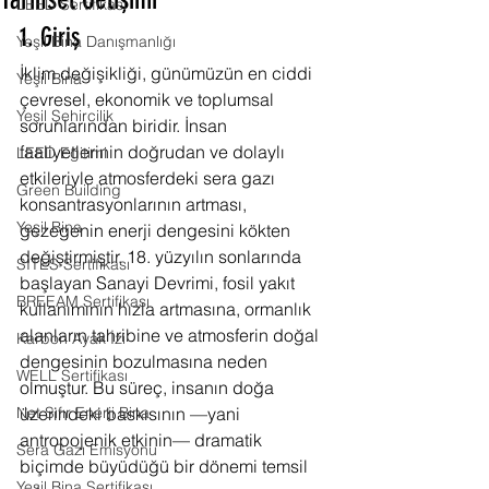
Tarihsel Gelişimi
LEED Sertifikası
1. Giriş
Yeşil Bina Danışmanlığı
İklim değişikliği, günümüzün en ciddi 
Yeşil Bina
çevresel, ekonomik ve toplumsal 
Yeşil Şehircilik
sorunlarından biridir. İnsan 
faaliyetlerinin doğrudan ve dolaylı 
LEED Eğitimi
etkileriyle atmosferdeki sera gazı 
Green Building
konsantrasyonlarının artması, 
Yeşil Bina
gezegenin enerji dengesini kökten 
değiştirmiştir. 18. yüzyılın sonlarında 
SITES Sertifikası
başlayan Sanayi Devrimi, fosil yakıt 
BREEAM Sertifikası
kullanımının hızla artmasına, ormanlık 
alanların tahribine ve atmosferin doğal 
Karbon Ayak İzi
dengesinin bozulmasına neden 
WELL Sertifikası
olmuştur. Bu süreç, insanın doğa 
Net Sıfır Enerji Bina
üzerindeki baskısının —yani 
antropojenik etkinin— dramatik 
Sera Gazı Emisyonu
biçimde büyüdüğü bir dönemi temsil 
Yeşil Bina Sertifikası