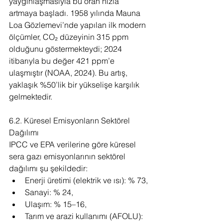
yaygınlaşmasıyla bu oran hızla 
artmaya başladı. 1958 yılında Mauna 
Loa Gözlemevi’nde yapılan ilk modern 
ölçümler, CO₂ düzeyinin 315 ppm 
olduğunu göstermekteydi; 2024 
itibarıyla bu değer 421 ppm’e 
ulaşmıştır (NOAA, 2024). Bu artış, 
yaklaşık %50’lik bir yükselişe karşılık 
gelmektedir.
6.2. Küresel Emisyonların Sektörel 
Dağılımı
IPCC ve EPA verilerine göre küresel 
sera gazı emisyonlarının sektörel 
dağılımı şu şekildedir:
Enerji üretimi (elektrik ve ısı): % 73,
Sanayi: % 24,
Ulaşım: % 15–16,
Tarım ve arazi kullanımı (AFOLU): 