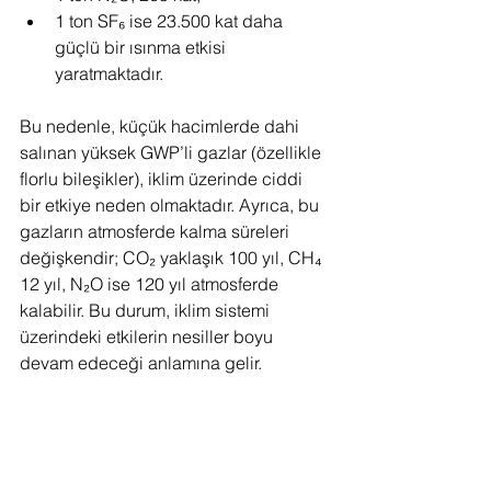
1 ton SF₆ ise 23.500 kat daha 
güçlü bir ısınma etkisi 
yaratmaktadır.
Bu nedenle, küçük hacimlerde dahi 
salınan yüksek GWP’li gazlar (özellikle 
florlu bileşikler), iklim üzerinde ciddi 
bir etkiye neden olmaktadır. Ayrıca, bu 
gazların atmosferde kalma süreleri 
değişkendir; CO₂ yaklaşık 100 yıl, CH₄ 
12 yıl, N₂O ise 120 yıl atmosferde 
kalabilir. Bu durum, iklim sistemi 
üzerindeki etkilerin nesiller boyu 
devam edeceği anlamına gelir.