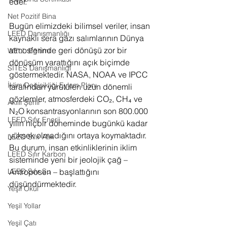
eder.
Net Pozitif Bina
Bugün elimizdeki bilimsel veriler, insan 
LEED Danışmanlığı
kaynaklı sera gazı salımlarının Dünya 
atmosferinde geri dönüşü zor bir 
WELL Eğitimi
dönüşüm yarattığını açık biçimde 
SITES Danışmanlığı
göstermektedir. NASA, NOAA ve IPCC 
İklim Değişikliği Eylem Planı
tarafından yürütülen uzun dönemli 
gözlemler, atmosferdeki CO₂, CH₄ ve 
Akıllı Şehir
N₂O konsantrasyonlarının son 800.000 
LEED Sıfır Enerji
yılın hiçbir döneminde bugünkü kadar 
yüksek olmadığını ortaya koymaktadır. 
LEED Sıfır Atık
Bu durum, insan etkinliklerinin iklim 
LEED Sıfır Karbon
sisteminde yeni bir jeolojik çağ – 
LEED Sıfır Su
Antroposen – başlattığını 
düşündürmektedir.
Yeşil Okul
Yeşil Yollar
Yeşil Çatı