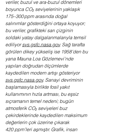
veriler, buzul ve ara-buzul dönemleri 
boyunca CO₂ seviyelerinin yaklaşık 
175–300 ppm arasında doğal 
salınımlar gösterdiğini ortaya koyuyor; 
bu veriler, grafikteki sarı çizginin 
soldaki yatay dalgalanmalarıyla temsil 
ediliyor 
svs.gsfc.nasa.gov
. Sağ tarafta 
görülen dikey yükseliş ise 1958’den bu 
yana Mauna Loa Gözlemevi’nde 
yapılan doğrudan ölçümlerde 
kaydedilen modern artışı gösteriyor 
svs.gsfc.nasa.gov
. Sanayi devriminin 
başlamasıyla birlikte fosil yakıt 
kullanımının hızla artması, bu eşsiz 
sıçramanın temel nedeni; bugün 
atmosferik CO₂ seviyeleri buz 
çekirdeklerinde kaydedilen maksimum 
değerlerin çok üzerine çıkarak 
420 ppm’leri aşmıştır. Grafik, insan 