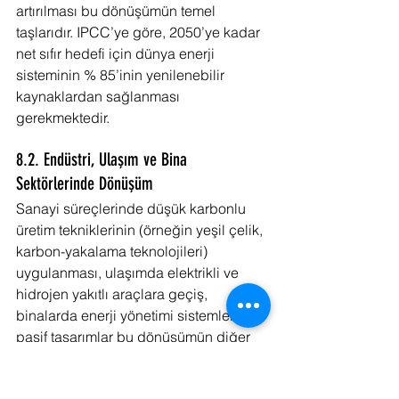
artırılması bu dönüşümün temel 
taşlarıdır. IPCC’ye göre, 2050’ye kadar 
net sıfır hedefi için dünya enerji 
sisteminin % 85’inin yenilenebilir 
kaynaklardan sağlanması 
gerekmektedir.
8.2. Endüstri, Ulaşım ve Bina 
Sektörlerinde Dönüşüm
Sanayi süreçlerinde düşük karbonlu 
üretim tekniklerinin (örneğin yeşil çelik, 
karbon-yakalama teknolojileri) 
uygulanması, ulaşımda elektrikli ve 
hidrojen yakıtlı araçlara geçiş, 
binalarda enerji yönetimi sistemleri ve 
pasif tasarımlar bu dönüşümün diğer 
ayaklarıdır. Özellikle yeşil bina 
sertifikasyon sistemleri (LEED, 