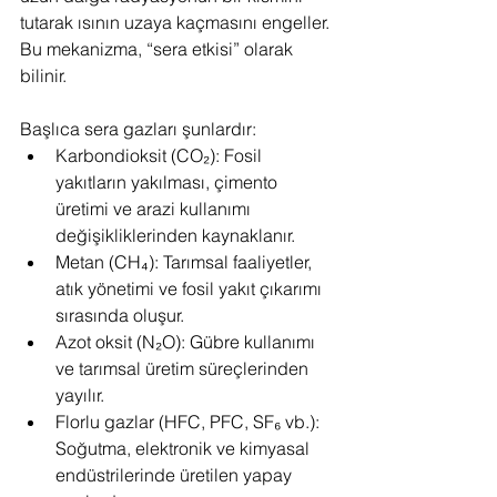
tutarak ısının uzaya kaçmasını engeller. 
Bu mekanizma, “sera etkisi” olarak 
bilinir.
Başlıca sera gazları şunlardır:
Karbondioksit (CO₂): Fosil 
yakıtların yakılması, çimento 
üretimi ve arazi kullanımı 
değişikliklerinden kaynaklanır.
Metan (CH₄): Tarımsal faaliyetler, 
atık yönetimi ve fosil yakıt çıkarımı 
sırasında oluşur.
Azot oksit (N₂O): Gübre kullanımı 
ve tarımsal üretim süreçlerinden 
yayılır.
Florlu gazlar (HFC, PFC, SF₆ vb.): 
Soğutma, elektronik ve kimyasal 
endüstrilerinde üretilen yapay 