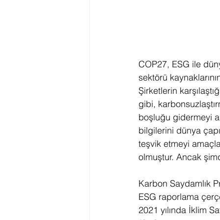
COP27, ESG ile dünya
sektörü kaynaklarını
Şirketlerin karşılaşt
gibi, karbonsuzlaştı
boşluğu gidermeyi am
bilgilerini dünya ça
teşvik etmeyi amaçla
olmuştur. Ancak şimd
Karbon Saydamlık Pro
ESG raporlama çerçev
2021 yılında İklim S