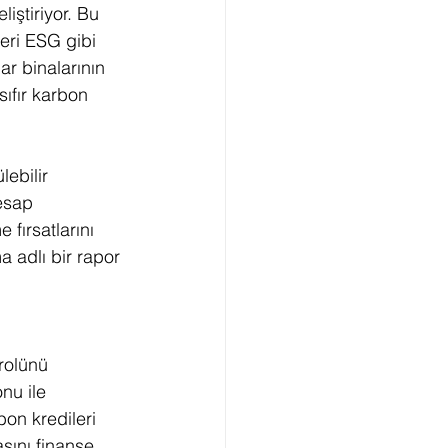
iştiriyor. Bu 
eri ESG gibi 
ar binalarının 
sıfır karbon 
ebilir 
esap 
 fırsatlarını 
a adlı bir rapor 
rolünü 
nu ile 
bon kredileri 
asını finanse 