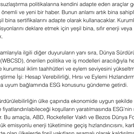
zlaştırma politikalarına kendini adapte eden araçlar gel
 önemli ve yeni bir haber. Bunun anlamı artık bina sahipl
l bina sertifikalarını adapte olarak kullanacaklar. Kuruml
yonlarını deklare etmek için yeşil bina, sıfır enerji veya 
k.
arıyla ilgili diğer duyuruların yanı sıra, Dünya Sürdürül
(WBCSD), önerilen politika ve iş modelleri aracılığıyla h
ve kurumsal iklim taahhütleri ve eylem seviyesini yükseltme
ştirme İşi: Hesap Verebilirliği, Hırsı ve Eylemi Hızlandırm
 da uyum bağlamında ESG konusunu gündeme getirdi. 
dürülebilirliğin ülke çapında ekonomide uygun şekilde 
fiyatlandırılabileceği koşulların yaratılmasında ESG’nin 
r. Bu amaçla, ABD, Rockefeller Vakfı ve Bezos Dünya Fo
ük emisyonlu enerji tüketimine geçiş hızlandırıcısını, kar
te olan ülkelerde fosil yakıtların aşamalı olarak kaldırılm