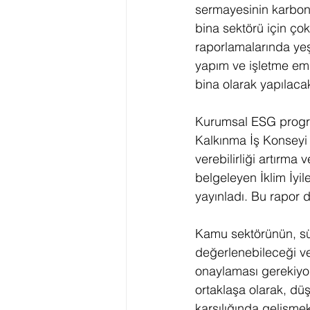
sermayesinin karbonsu
bina sektörü için çok
raporlamalarında yeşi
yapım ve işletme emis
bina olarak yapılaca
Kurumsal ESG programl
Kalkınma İş Konseyi 
verebilirliği artırma 
belgeleyen İklim İyile
yayınladı. Bu rapor
Kamu sektörünün, sür
değerlenebileceği ve 
onaylaması gerekiyo
ortaklaşa olarak, düş
karşılığında gelişmek