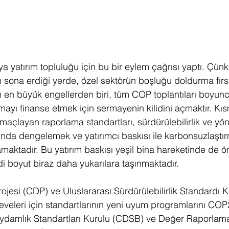
 yatırım topluluğu için bu bir eylem çağrısı yaptı. Çün
n sona erdiği yerde, özel sektörün boşluğu doldurma fırsa
ığı en büyük engellerden biri, tüm COP toplantıları boyunca 
rmayı finanse etmek için sermayenin kilidini açmaktır. Kı
açlayan raporlama standartları, sürdürülebilirlik ve yön
pında dengelemek ve yatırımcı baskısı ile karbonsuzlaştı
maktadır. Bu yatırım baskısı yeşil bina hareketinde de ö
i boyut biraz daha yukarılara taşınmaktadır.
jesi (CDP) ve Uluslararası Sürdürülebilirlik Standardı K
eleri için standartlarının yeni uyum programlarını COP
aydamlık Standartları Kurulu (CDSB) ve Değer Raporlama