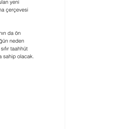
ulan yeni 
ama çerçevesi 
ının da ön 
lüğün neden 
ıfır taahhüt 
a sahip olacak. 