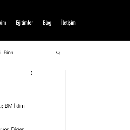
yim
Eğitimler
Blog
İletişim
il Bina
BREEAM Sertifikası
Yeşil Bina Sertifikası
ı; BM İklim 
ıyor. Diğer 