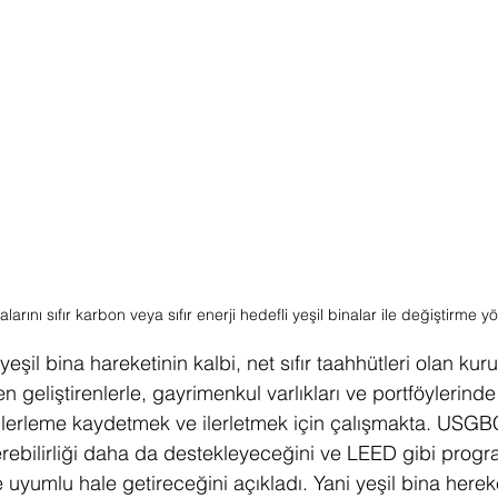
alarını sıfır karbon veya sıfır enerji hedefli yeşil binalar ile değiştirme 
il bina hareketinin kalbi, net sıfır taahhütleri olan kuru
alen geliştirenlerle, gayrimenkul varlıkları ve portföylerind
k, ilerleme kaydetmek ve ilerletmek için çalışmakta. US
ebilirliği daha da destekleyeceğini ve LEED gibi progra
 uyumlu hale getireceğini açıkladı. Yani yeşil bina herek