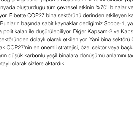
nyada oluşturduğu tüm çevresel etkinin %70'i binalar ve 
uyor. Elbette COP27 bina sektörünü derinden etkileyen kar
Akıllı Şehir
LEED Sıfır Enerji
LEED Sıfır Atık
LE
. Bunların başında sabit kaynaklar dediğimiz Scope-1, 
a politikaları ile düşürülebiliyor. Diğer Kapsam-2 ve Kap
sektöründen dolaylı olarak etkileniyor. Yani bina sektörü
Yeşil Yollar
Yeşil Çatı
Corona Virüsü
Envision
k COP27'nin en önemli stratejisi, özel sektör veya başka
arın düşük karbonlu yeşil binalara dönüşümü anlamını taş
ylı olarak sizlere aktardık. 