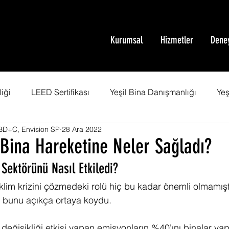
Kurumsal
Hizmetler
Dene
iği
LEED Sertifikası
Yeşil Bina Danışmanlığı
Yeş
D+C, Envision SP
28 Ara 2022
mi
Green Building
Yeşil Bina
SITES Sertifikası
Bina Hareketine Neler Sağladı?
 Sektörünü Nasıl Etkiledi?
fikası
Net Sıfır Enerji Bina
Sera Gazı Emisyonu
iklim krizini çözmedeki rolü hiç bu kadar önemli olmamışt
 bunu açıkça ortaya koydu. 
şmanlığı
WELL Eğitimi
SITES Danışmanlığı
eğişikliği etkisi yapan emisyonların %40'ını binalar yap