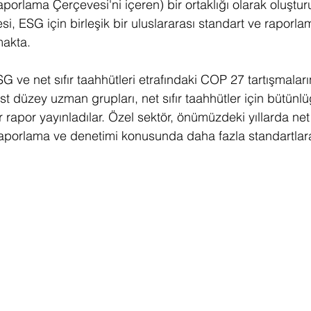
orlama Çerçevesi'ni içeren) bir ortaklığı olarak oluştur
si, ESG için birleşik bir uluslararası standart ve raporl
akta. 
SG ve net sıfır taahhütleri etrafındaki COP 27 tartışmalar
Üst düzey uzman grupları, net sıfır taahhütler için bütün
rapor yayınladılar. Özel sektör, önümüzdeki yıllarda net s
raporlama ve denetimi konusunda daha fazla standartlar