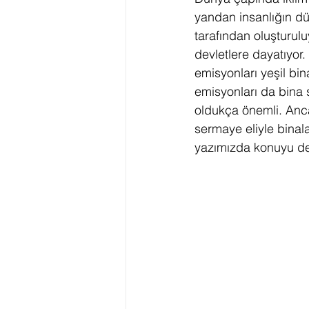
yandan insanlığın dü
tarafından oluşturul
İklim Değişikliği Eylem Planı
devletlere dayatıyor
emisyonları yeşil bin
emisyonları da bina 
LEED Sıfır Su
Yeşil Okul
oldukça önemli. Anca
sermaye eliyle binal
yazımızda konuyu deta