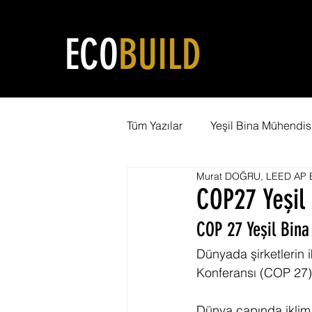
ECO
BUILD
Tüm Yazılar
Yeşil Bina Mühendisl
Murat DOĞRU, LEED AP B
Yeşil Şehircilik
LEED Eğiti
COP27 Yeşil 
COP 27 Yeşil Bina
Karbon Ayak İzi
WELL Serti
Dünyada şirketlerin 
Konferansı (COP 27)
Net Pozitif Bina
LEED Danı
Dünya çapında iklim d