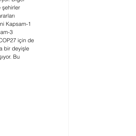
şehirler 
arları 
ED Sıfır Karbon
yani Kapsam-1 
sam-3 
 COP27 için de 
 bir deyişle 
ıyor. Bu 