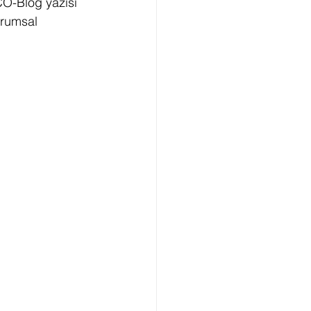
CO-Blog yazısı 
urumsal 