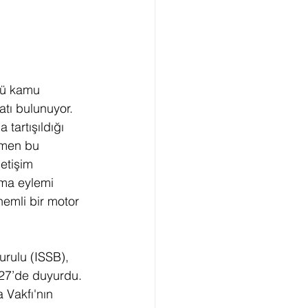
kü kamu 
tı bulunuyor. 
tartışıldığı 
smen bu 
etişim 
rma eylemi 
nemli bir motor 
urulu (ISSB), 
27’de duyurdu. 
 Vakfı'nın 