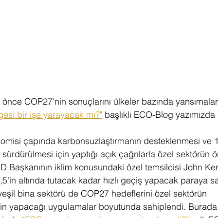
 önce COP27'nin sonuçlarını ülkeler bazında yansımaları 
esi bir işe yarayacak mı?"
 başlıklı ECO-Blog yazımızda
misi çapında karbonsuzlaştırmanın desteklenmesi ve 1,
rak sürdürülmesi için yaptığı açık çağrılarla özel sektörün 
BD Başkanının iklim konusundaki özel temsilcisi John Ker
,5'in altında tutacak kadar hızlı geçiş yapacak paraya sa
 yeşil bina sektörü de COP27 hedeflerini özel sektörün 
çin yapacağı uygulamalar boyutunda sahiplendi. Burada