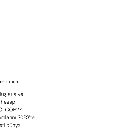
yöneliminde.
luşlarla ve 
e hesap 
GBC, COP27 
mlarını 2023'te 
eti dünya 