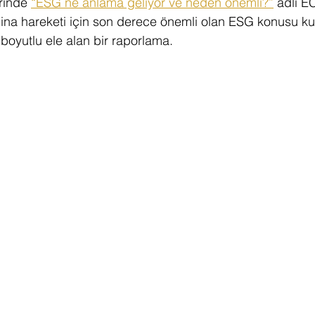
rinde 
“ESG ne anlama geliyor ve neden önemli?”
 adlı E
bina hareketi için son derece önemli olan ESG konusu k
k boyutlu ele alan bir raporlama.