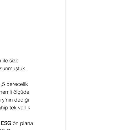
ile size 
 sunmuştuk. 
5 derecelik 
önemli ölçüde 
ry'nin dediği 
hip tek varlık 
 
ESG
 ön plana 