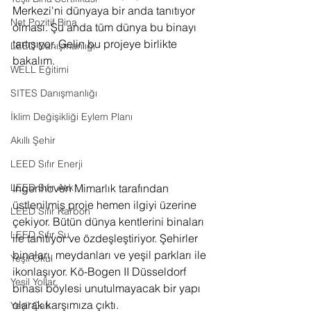
Merkezi'ni dünyaya bir anda tanıtıyor 
Net Pozitif Bina
olması. Şu anda tüm dünya bu binayı 
tartışıyor. Gelin bu projeye birlikte 
LEED Danışmanlığı
bakalım.
WELL Eğitimi
SITES Danışmanlığı
İklim Değişikliği Eylem Planı
Akıllı Şehir
LEED Sıfır Enerji
Ingenhoven Mimarlık tarafından 
LEED Sıfır Atık
üstlenilmiş proje hemen ilgiyi üzerine 
LEED Sıfır Karbon
çekiyor. Bütün dünya kentlerini binaları 
LEED Sıfır Su
ile tanıtıyor ve özdeşleştiriyor. Şehirler 
binaları, meydanları ve yeşil parkları ile 
Yeşil Okul
ikonlaşıyor. Kö-Bogen II Düsseldorf 
Yeşil Yollar
binası böylesi unutulmayacak bir yapı 
olarak karşımıza çıktı.
Yeşil Çatı