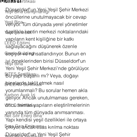
Merkezi
LEED Sertifikası
Düsseldorf'un Yeni Yeşil Şehir Merkezi 
Yeşil Bina Danışmanlığı
öncüllerine unutulmayacak bir cevap 
Yeşil Bina
veriyor. Tüm dünyada yerel yönetimler 
özellikle kentin merkezi noktalarındaki 
Yeşil Şehircilik
yapıların kent kişiliğine bir katkı 
LEED Eğitimi
sağlayacağını düşünerek özenle 
Green Building
seçiyor ve ruhsatlandırıyor. Bunun en 
iyi örneklerinden birisi Düsseldorf'un 
Yeşil Bina
Yeni Yeşil Şehir Merkezi'nde görülüyor. 
SITES Sertifikası
Bu yapı başarılı mı? Veya, doğayı 
binalarda taklit etmek nasıl 
BREEAM Sertifikası
yorumlanmalı? Bu sorular hemen akla 
Karbon Ayak İzi
geliyor. Ancak unutulmaması gereken, 
öncü mimari yapıların eleştirilmelerinin 
WELL Sertifikası
yanında tüm dünyada anımsanması. 
Net Sıfır Enerji Bina
Yapı kendisi yeşil özellikleri ile ortaya 
Sera Gazı Emisyonu
çıkıyor, ancak esas kırılma noktası 
Düsseldorf'un Yeni Yeşil Şehir 
Yeşil Bina Sertifikası