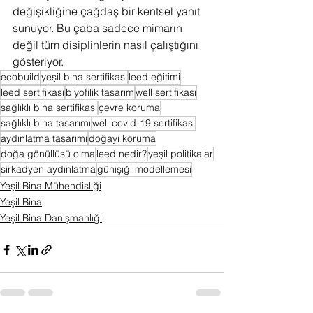
değişikliğine çağdaş bir kentsel yanıt 
sunuyor. Bu çaba sadece mimarın 
değil tüm disiplinlerin nasıl çalıştığını 
gösteriyor. 
ecobuild
yeşil bina sertifikası
leed eğitimi
leed sertifikası
biyofilik tasarım
well sertifikası
sağlıklı bina sertifikası
çevre koruma
sağlıklı bina tasarımı
well covid-19 sertifikası
aydınlatma tasarımı
doğayı koruma
doğa gönüllüsü olma
leed nedir?
yeşil politikalar
sirkadyen aydınlatma
günışığı modellemesi
Yeşil Bina Mühendisliği
Yeşil Bina
Yeşil Bina Danışmanlığı