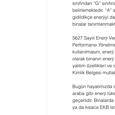
sınıfından “G” sınıfı
belirlemektedir. “A” s
gidildikçe enerjiyi d
binalar tanımlanmakt
5627 Sayılı Enerji Ve
Performansı Yönetmeli
kullanılmasını, enerj
olarak binanın enerji 
yalıtım özellikleri ve
Kimlik Belgesi mutlak
Bugün hayatımızda sık
araba gibi enerji tük
geçerlidir. Binalarda
ya da kısaca EKB ism