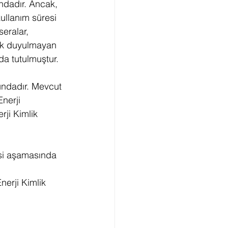
ndadır. Ancak, 
kullanım süresi 
seralar, 
rek duyulmayan 
da tutulmuştur.
undadır. Mevcut 
nerji 
rji Kimlik 
esi aşamasında 
erji Kimlik 