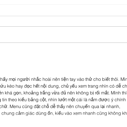
Hidrojen Denizciliğe Yeni Enerji Olacak
Gayrim
Geleceğ
Teknol
Şekille
thấy mọi người nhắc hoài nên tiện tay vào thử cho biết thôi. Mì
ứu kèo hay đọc hết nội dung, chủ yếu xem trang nhìn có dễ ch
ện khá gọn, khoảng trắng vừa đủ nên không bị rối mắt. Mình thí
g tin theo kiểu bảng cột, nhìn lướt một cái là nắm được ý chính 
hữ. Menu cũng đặt chỗ dễ thấy nên chuyển qua lại nhanh, 
 chung cảm giác dùng ổn, kiểu vào xem nhanh cũng không kh