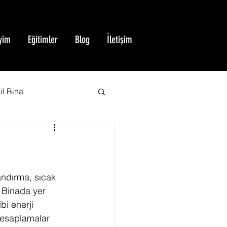
yim
Eğitimler
Blog
İletişim
il Bina
BREEAM Sertifikası
Yeşil Bina Sertifikası
andırma, sıcak 
. Binada yer 
bi enerji 
 hesaplamalar 