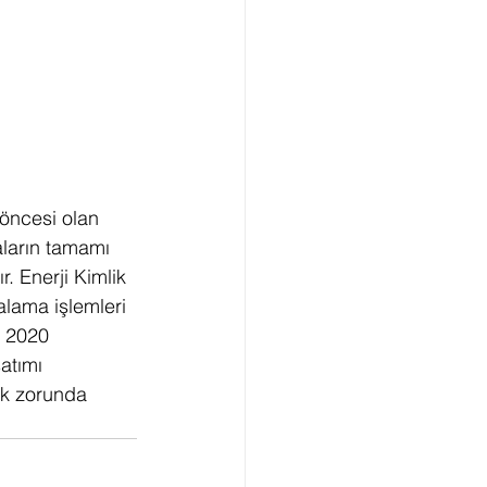
 öncesi olan 
aların tamamı 
. Enerji Kimlik 
alama işlemleri 
 2020 
atımı 
ek zorunda 