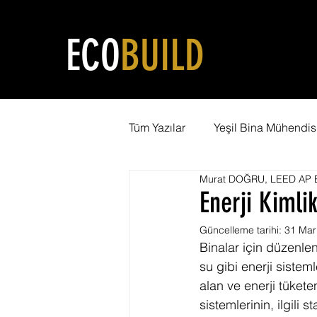
ECO
BUILD
Tüm Yazılar
Yeşil Bina Mühendisl
Murat DOĞRU, LEED AP B
Yeşil Şehircilik
LEED Eğiti
Enerji Kimli
Güncelleme tarihi:
31 Mar
Karbon Ayak İzi
WELL Serti
Binalar için düzenle
su gibi enerji sisteml
alan ve enerji tükete
Net Pozitif Bina
LEED Danı
sistemlerinin, ilgili