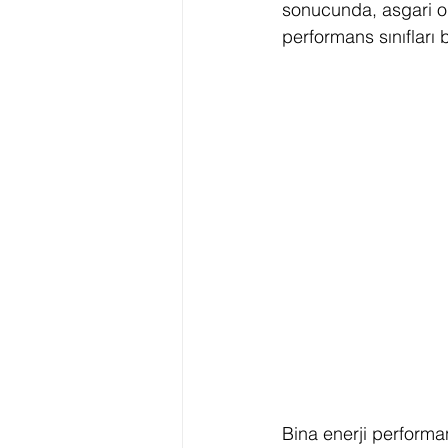
sonucunda, asgari ol
performans sınıfları be
İklim Değişikliği Eylem Planı
LEED Sıfır Su
Yeşil Okul
Bina enerji performans 