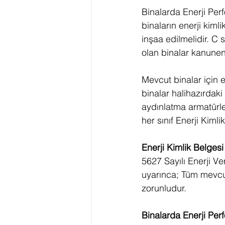
Binalarda Enerji Per
binaların enerji kiml
inşaa edilmelidir. C
olan binalar kanunen
Mevcut binalar için e
binalar halihazırdaki 
aydınlatma armatürler
her sınıf Enerji Kimli
Enerji Kimlik Belges
5627 Sayılı Enerji V
uyarınca; Tüm mevcut
zorunludur.
Binalarda Enerji Perf