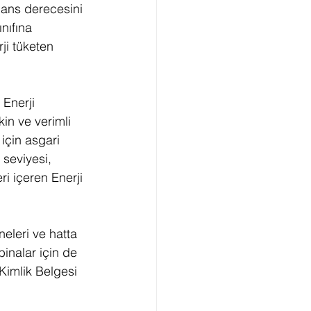
mans derecesini 
nıfına 
ji tüketen 
 Enerji 
in ve verimli 
için asgari 
 seviyesi, 
eri içeren Enerji 
eleri ve hatta 
binalar için de 
 Kimlik Belgesi 