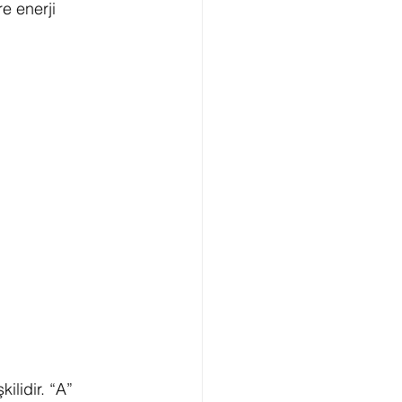
e enerji 
ED Sıfır Karbon
kilidir. “A” 