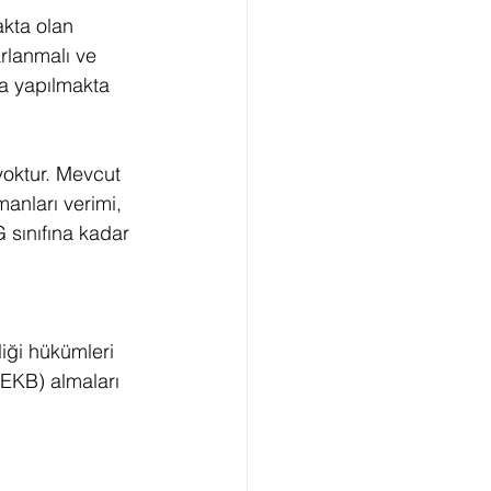
kta olan 
arlanmalı ve 
a yapılmakta 
yoktur. Mevcut 
manları verimi, 
G sınıfına kadar 
iği hükümleri 
(EKB) almaları 