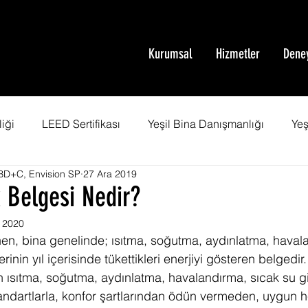
Kurumsal
Hizmetler
Dene
iği
LEED Sertifikası
Yeşil Bina Danışmanlığı
Yeş
D+C, Envision SP
27 Ara 2019
mi
Green Building
Yeşil Bina
SITES Sertifikası
k Belgesi Nedir?
 2020
fikası
Net Sıfır Enerji Bina
Sera Gazı Emisyonu
nen, bina genelinde; ısıtma, soğutma, aydınlatma, haval
erinin yıl içerisinde tükettikleri enerjiyi gösteren belgedir
n ısıtma, soğutma, aydınlatma, havalandırma, sıcak su gi
şmanlığı
WELL Eğitimi
SITES Danışmanlığı
 standartlarla, konfor şartlarından ödün vermeden, uygun