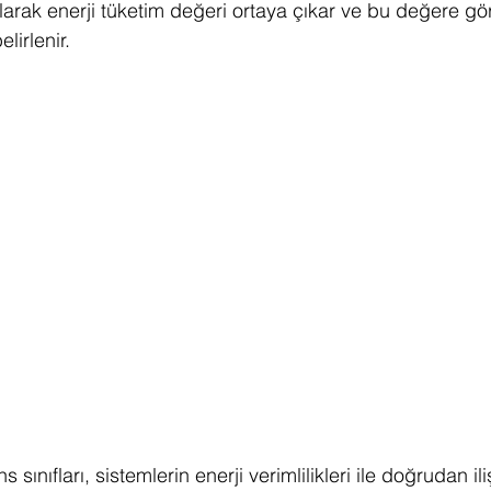
arak enerji tüketim değeri ortaya çıkar ve bu değere gör
lirlenir.
Akıllı Şehir
LEED Sıfır Enerji
LEED Sıfır Atık
LE
Yeşil Yollar
Yeşil Çatı
Corona Virüsü
Envision
sınıfları, sistemlerin enerji verimlilikleri ile doğrudan iliş