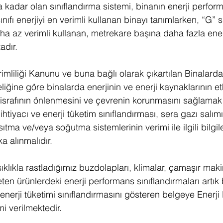
na kadar olan sınıflandırma sistemi, binanın enerji perfor
ınıfı enerjiyi en verimli kullanan binayı tanımlarken, “G” sı
aha az verimli kullanan, metrekare başına daha fazla ener
adır.
rimliliği Kanunu ve buna bağlı olarak çıkartılan Binalarda
ğine göre binalarda enerjinin ve enerji kaynaklarının etk
i israfının önlenmesini ve çevrenin korunmasını sağlamak 
ihtiyacı ve enerji tüketim sınıflandırması, sera gazı salımı
 ısıtma ve/veya soğutma sistemlerinin verimi ile ilgili bilgil
a alınmalıdır.
lıkla rastladığımız buzdolapları, klimalar, çamaşır makin
eten ürünlerdeki enerji performans sınıflandırmaları artık 
 enerji tüketimi sınıflandırmasını gösteren belgeye Enerji
i verilmektedir.