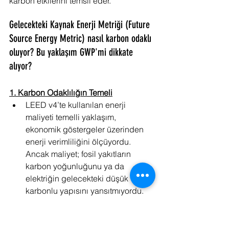
karbon etkilerini temsil eder.
Gelecekteki Kaynak Enerji Metriği (Future 
Source Energy Metric) nasıl karbon odaklı 
oluyor? Bu yaklaşım GWP'mi dikkate 
alıyor?
1. Karbon Odaklılığın Temeli
LEED v4’te kullanılan enerji 
maliyeti temelli yaklaşım, 
ekonomik göstergeler üzerinden 
enerji verimliliğini ölçüyordu. 
Ancak maliyet; fosil yakıtların 
karbon yoğunluğunu ya da 
elektriğin gelecekteki düşük 
karbonlu yapısını yansıtmıyordu.
LEED v5’in Future Source Energy 
Metric yaklaşımı ise, her enerji 
kaynağı için 2050’ye kadar 