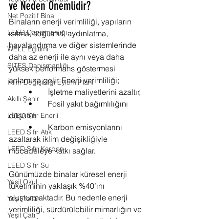
ve Neden Önemlidir?
Net Pozitif Bina
Binaların enerji verimliliği, yapıların 
LEED Danışmanlığı
ısıtma, soğutma, aydınlatma, 
havalandırma ve diğer sistemlerinde 
WELL Eğitimi
daha az enerji ile aynı veya daha 
SITES Danışmanlığı
yüksek performans göstermesi 
anlamına gelir. Enerji verimliliği;
İklim Değişikliği Eylem Planı
	•	İşletme maliyetlerini azaltır,
Akıllı Şehir
	•	Fosil yakıt bağımlılığını 
düşürür,
LEED Sıfır Enerji
	•	Karbon emisyonlarını 
LEED Sıfır Atık
azaltarak iklim değişikliğiyle 
LEED Sıfır Karbon
mücadeleye katkı sağlar.
LEED Sıfır Su
Günümüzde binalar küresel enerji 
Yeşil Okul
tüketiminin yaklaşık %40’ını 
oluşturmaktadır. Bu nedenle enerji 
Yeşil Yollar
verimliliği, sürdürülebilir mimarlığın ve 
Yeşil Çatı