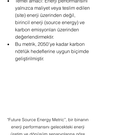
Temel amacı: Enerji performansını 
yalnızca maliyet veya teslim edilen 
(site) enerji üzerinden değil, 
birincil enerji (source energy) ve 
karbon emisyonları üzerinden 
değerlendirmektir.
Bu metrik, 2050’ye kadar karbon 
nötrlük hedeflerine uygun biçimde 
geliştirilmiştir.
“Future Source Energy Metric”, bir binanın 
enerji performansını gelecekteki enerji 
üretim ve dönüşüm senaryolarına göre 