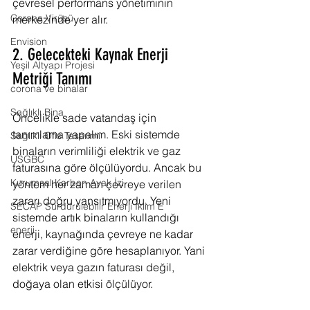
çevresel performans yönetiminin 
Corona Virüsü
merkezinde yer alır.
Envision
2. Gelecekteki Kaynak Enerji 
Yeşil Altyapı Projesi
Metriği Tanımı
corona ve binalar
Sağlıklı Bina
Öncelikle sade vatandaş için 
tanımlama yapalım. Eski sistemde 
Sağlıklı Ofis Tasarımı
binaların verimliliği elektrik ve gaz 
USGBC
faturasına göre ölçülüyordu. Ancak bu 
Kurumsal Karbon Ayak İzi
yöntem her zaman çevreye verilen 
zararı doğru yansıtmıyordu. Yeni 
SECAP Sürdürülebilir Enerji İklim E
sistemde artık binaların kullandığı 
enerji
enerji, kaynağında çevreye ne kadar 
zarar verdiğine göre hesaplanıyor. Yani 
elektrik veya gazın faturası değil, 
doğaya olan etkisi ölçülüyor.