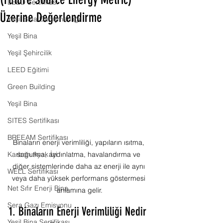
(Future Source Energy Metric)
LEED Sertifikası
Üzerine Değerlendirme
Yeşil Bina Danışmanlığı
Yeşil Bina
Yeşil Şehircilik
LEED Eğitimi
Green Building
Yeşil Bina
SITES Sertifikası
BREEAM Sertifikası
Binaların enerji verimliliği, yapıların ısıtma, 
Karbon Ayak İzi
soğutma, aydınlatma, havalandırma ve 
diğer sistemlerinde daha az enerji ile aynı 
WELL Sertifikası
veya daha yüksek performans göstermesi 
Net Sıfır Enerji Bina
anlamına gelir.
Sera Gazı Emisyonu
1. Binaların Enerji Verimliliği Nedir 
Yeşil Bina Sertifikası