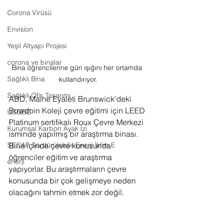
Corona Virüsü
Envision
Yeşil Altyapı Projesi
corona ve binalar
Bina öğrencilerine gün ışığını her ortamda 
Sağlıklı Bina
kullandırıyor.
Sağlıklı Ofis Tasarımı
ABD, Maine Eyaleti Brunswick'deki 
Bowdoin Koleji çevre eğitimi için LEED 
USGBC
Platinum sertifikalı Roux Çevre Merkezi 
Kurumsal Karbon Ayak İzi
isminde yapılmış bir araştırma binası. 
SECAP Sürdürülebilir Enerji İklim E
Bina içinde çevre konusunda 
öğrenciler eğitim ve araştırma 
enerji
yapıyorlar. Bu araştırmaların çevre 
konusunda bir çok gelişmeye neden 
olacağını tahmin etmek zor değil.