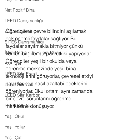
Net Pozitif Bina
LEED Danışmanlığı
Öğrencilere çevre bilincini aşılamak 
WELL Eğitimi
çok önemli faydalar sağlıyor. Bu 
SITES Danışmanlığı
faydalar sayılmakla bitmiyor çünkü 
İklim Değişikliği Eylem Planı
verilen bilgiler çarpan etkisi yapıyorlar. 
Öğrenciler yeşil bir okulda veya 
Akıllı Şehir
öğrenme merkezinde yeşil bina 
LEED Sıfır Enerji
teknolojilerini görüyorlar, çevresel etkiyi 
hayatlarında nasıl azaltabileceklerini 
LEED Sıfır Atık
öğreniyorlar. Okul ortamı aynı zamanda 
LEED Sıfır Karbon
bir çevre sorunlarını öğrenme 
merkezine dönüşüyor.  
LEED Sıfır Su
Yeşil Okul
Yeşil Yollar
Yeşil Çatı