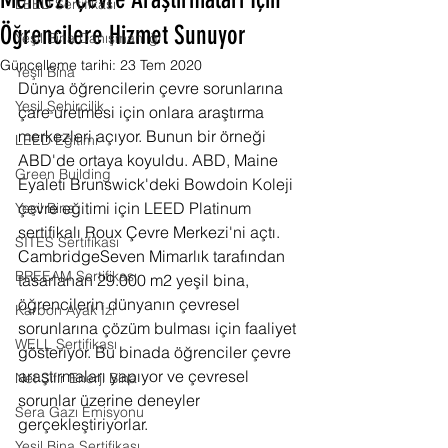
Merkezi Çevre Araştırmaları İçin
LEED Sertifikası
Öğrencilere Hizmet Sunuyor
Yeşil Bina Danışmanlığı
Güncelleme tarihi:
23 Tem 2020
Yeşil Bina
Dünya öğrencilerin çevre sorunlarına 
Yeşil Şehircilik
çare üretmesi için onlara araştırma 
merkezleri açıyor. Bunun bir örneği 
LEED Eğitimi
ABD'de ortaya koyuldu. ABD, Maine 
Green Building
Eyaleti Brunswick'deki Bowdoin Koleji 
çevre eğitimi için LEED Platinum 
Yeşil Bina
sertifikalı Roux Çevre Merkezi'ni açtı. 
SITES Sertifikası
CambridgeSeven Mimarlık tarafından 
BREEAM Sertifikası
tasarlanan 29.000 m2 yeşil bina, 
öğrencilerin dünyanın çevresel 
Karbon Ayak İzi
sorunlarına çözüm bulması için faaliyet 
WELL Sertifikası
gösteriyor. Bu binada öğrenciler çevre 
araştırmaları yapıyor ve çevresel 
Net Sıfır Enerji Bina
sorunlar üzerine deneyler 
Sera Gazı Emisyonu
gerçekleştiriyorlar. 
Yeşil Bina Sertifikası