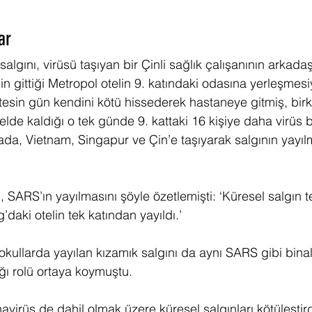
ar
algını, virüsü taşıyan bir Çinli sağlık çalışanının arkada
 gittiği Metropol otelin 9. katındaki odasına yerleşmesiy
ertesin gün kendini kötü hissederek hastaneye gitmiş, bir
elde kaldığı o tek günde 9. kattaki 16 kişiye daha virüs 
nada, Vietnam, Singapur ve Çin’e taşıyarak salgının yayı
SARS’ın yayılmasını şöyle özetlemişti: ‘Küresel salgın te
aki otelin tek katından yayıldı.’
kullarda yayılan kızamık salgını da aynı SARS gibi binala
ı rolü ortaya koymuştu. 
navirüs de dahil olmak üzere küresel salgınları kötüleştird