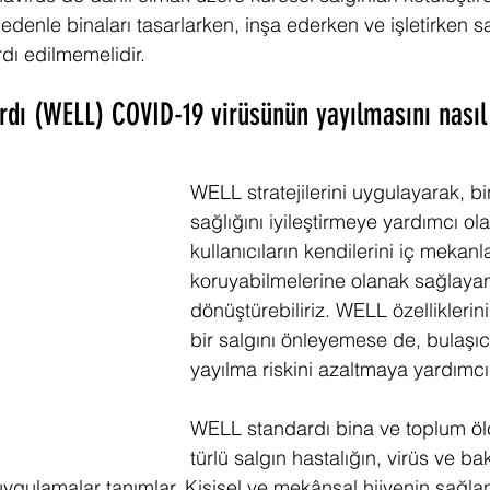
 nedenle binaları tasarlarken, inşa ederken ve işletirken sa
dı edilmemelidir.  
dı (WELL) COVID-19 virüsünün yayılmasını nasıl
WELL stratejilerini uygulayarak, bi
sağlığını iyileştirmeye yardımcı ol
kullanıcıların kendilerini iç mekanl
koruyabilmelerine olanak sağlayan
dönüştürebiliriz. WELL özellikleri
bir salgını önleyemese de, bulaşıcı
yayılma riskini azaltmaya yardımcı o
WELL standardı bina ve toplum öl
türlü salgın hastalığın, virüs ve bak
uygulamalar tanımlar. Kişisel ve mekânsal hijyenin sağlan