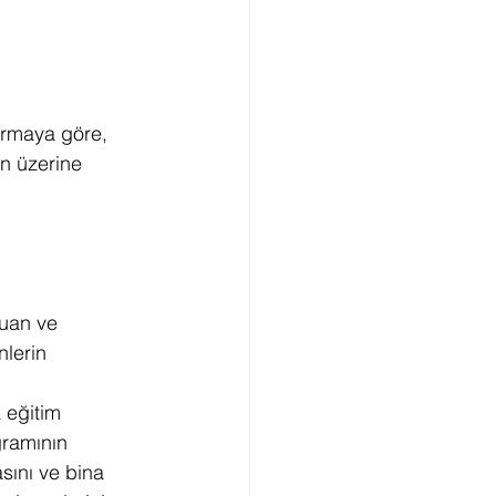
ırmaya göre, 
in üzerine 
uan ve 
nlerin 
 eğitim 
gramının 
sını ve bina 