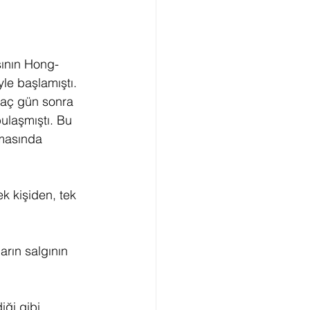
şının Hong-
le başlamıştı. 
kaç gün sonra 
bulaşmıştı. Bu 
lmasında 
k kişiden, tek 
rın salgının 
iği gibi 