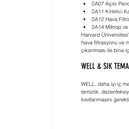
A07 Açılır Pen
A11 Kirletici 
A12 Hava Filtr
A14 Mikrop ve 
Harvard Üniversitesi
hava filtrasyonu ve m
çıkarılması ile bina 
WELL & SIK TEMA
WELL, daha iyi iç m
temizlik, dezenfeksiy
kısıtlanmasını gerektir