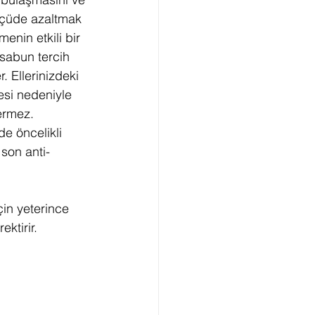
ölçüde azaltmak 
menin etkili bir 
sabun tercih 
r. Ellerinizdeki 
esi nedeniyle 
ermez. 
e öncelikli 
son anti-
in yeterince 
ktirir.