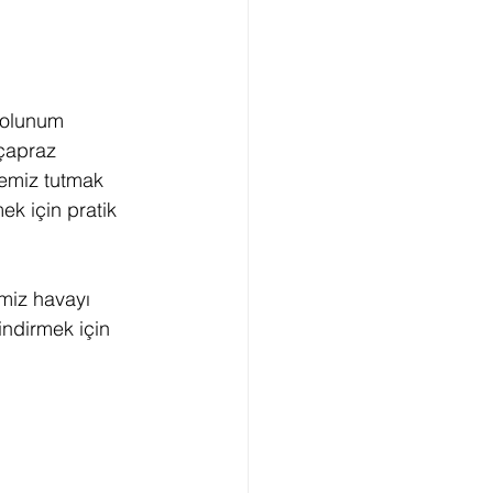
solunum 
 çapraz 
temiz tutmak 
k için pratik 
miz havayı 
indirmek için 