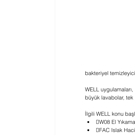
bakteriyel temizleyici
WELL uygulamaları, m
büyük lavabolar, tek 
İlgili WELL konu başlı
W08 El Yıkam
FAC Islak Haci