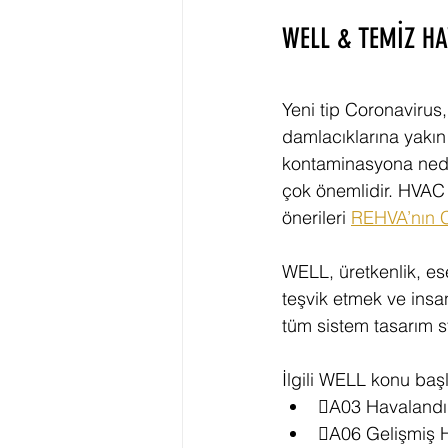
WELL & TEMİZ HA
Yeni tip Coronavirus
damlacıklarına yakın
kontaminasyona neden
çok önemlidir. HVAC
önerileri 
REHVA’nın 
WELL, üretkenlik, es
teşvik etmek ve insan
tüm sistem tasarım st
İlgili WELL konu başlı
A03 Havalandır
A06 Gelişmiş 