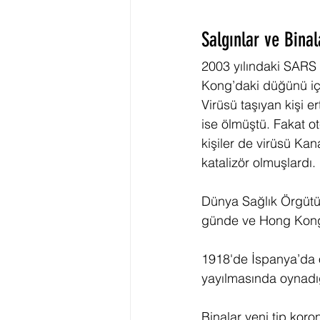
Salgınlar ve Binal
2003 yılındaki SARS s
Kong’daki düğünü için
Virüsü taşıyan kişi 
ise ölmüştü. Fakat ot
kişiler de virüsü Ka
katalizör olmuşlardı. 
Dünya Sağlık Örgütü, 
günde ve Hong Kong’d
1918'de İspanya’da o
yayılmasında oynadığ
Binalar yeni tip koro