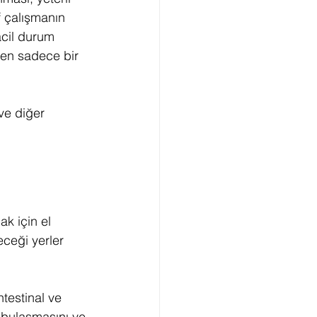
f çalışmanın 
acil durum 
den sadece bir 
ve diğer 
k için el 
eceği yerler 
testinal ve 
 bulaşmasını ve 