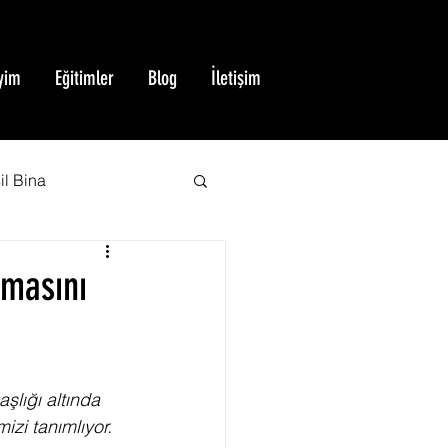
yim
Eğitimler
Blog
İletişim
il Bina
BREEAM Sertifikası
lmasını
Yeşil Bina Sertifikası
şlığı altında 
izi tanımlıyor. 