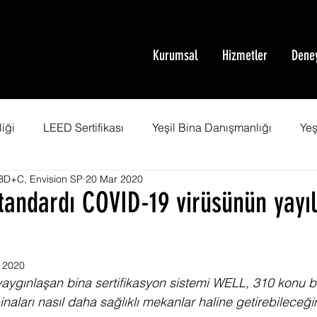
Kurumsal
Hizmetler
Dene
iği
LEED Sertifikası
Yeşil Bina Danışmanlığı
Yeş
D+C, Envision SP
20 Mar 2020
mi
Green Building
Yeşil Bina
SITES Sertifikası
tandardı COVID-19 virüsünün yayı
fikası
Net Sıfır Enerji Bina
Sera Gazı Emisyonu
 2020
 yaygınlaşan bina sertifikasyon sistemi WELL, 310 konu ba
şmanlığı
WELL Eğitimi
SITES Danışmanlığı
naları nasıl daha sağlıklı mekanlar haline getirebileceğim