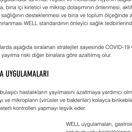
, bina içi kirletici ve mikrop dolaşımının önlenmesi, akti
in sağlığının desteklenmesi ve bina ve toplum ölçeğinde 
zırlanması WELL standardının önleyici sağlık tedbirlerin
alarda aşağıda sıralanan stratejiler sayesinde COVID-19 
 yayılma riski diğer binalara göre azaltılmış olur.
MA UYGULAMALARI
ulaşıcı hastalıkların yayılmasını azaltmaya yardımcı olma
ı ve mikropların (virüsler ve bakteriler) kolayca birikebil
eterli kontrolleri yapmayı teşvik eder.
WELL uygulamaları, gastroin
solunum yolu hastalıklarının