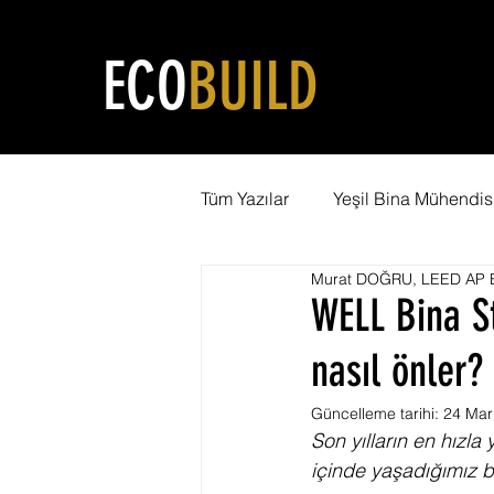
ECO
BUILD
Tüm Yazılar
Yeşil Bina Mühendisl
Murat DOĞRU, LEED AP B
Yeşil Şehircilik
LEED Eğiti
WELL Bina S
nasıl önler?
Karbon Ayak İzi
WELL Serti
Güncelleme tarihi:
24 Mar
Son yılların en hızla
Net Pozitif Bina
LEED Danı
içinde yaşadığımız bi