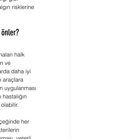
lgın risklerine 
 önler?
naları halk 
an ve 
arda daha iyi 
 araçlara 
nin uygulanması 
 hastalığın 
labilir.
çeğinde her 
terilerin 
ması, yeterli 