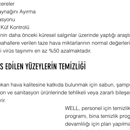
cereler
Kaynağını Ayırma
asyonu
Küf Kontrolü
’nin daha önceki küresel salgınlar üzerinde yaptığı araşt
ahallere verilen taze hava miktarlarının normal değerler
içi virüs taşınımı en az %50 azalmaktadır.
S EDİLEN YÜZEYLERİN TEMİZLİĞİ
ekan hava kalitesine katkıda bulunmak için sabun, şamp
on ve sanitasyon ürünlerinde tehlikeli veya zararlı bileşe
ir. 
WELL, personel için temizlik
programı, bina temizlik pro
devamlılığı için plan yapılma