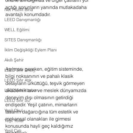
önüne alındığında ve diğer çatıların yol 
açtığı sorunların yanında mutlakadaha 
Net Pozitif Bina
avantajlı konumdadır.
LEED Danışmanlığı
WELL Eğitimi
SITES Danışmanlığı
İklim Değişikliği Eylem Planı
Akıllı Şehir
Aşılması gereken, eğitim sisteminde, 
LEED Sıfır Enerji
bilgi noksanının ve pahalı klasik 
LEED Sıfır Atık
detayların ürküttüğü, teşvik görmeyen 
akademik tavır ve meslek dünyamızda 
LEED Sıfır Karbon
deneyim dışı olmasının getirdiği 
LEED Sıfır Su
endişedir. Yeşil çatının, mimarların 
Yeşil Okul
tasarım dağarcığına tüm estetik ve 
mekansal olanakları ile girmesi 
Yeşil Yollar
konusunda hayli geç kaldığımız 
Yeşil Çatı
muhakkak.