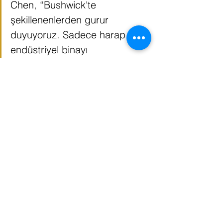
Chen, “Bushwick'te 
şekillenenlerden gurur 
duyuyoruz. Sadece harap bir 
endüstriyel binayı 
dönüştürmek ve onu topluluk 
için bir büyüklüğe 
dönüştürmekle kalmadık, aynı 
zamanda insanların nasıl 
bağlandığını, şehirlerin nasıl 
geliştiğini ve mimarinin 
çözümün bir parçası olma 
yolunu da etkiliyorduk.” 
Denizen Bushwick, 2019 SARA 
NY Tasarım Ödülü ile birlikte 
ULI New York Geliştirme 