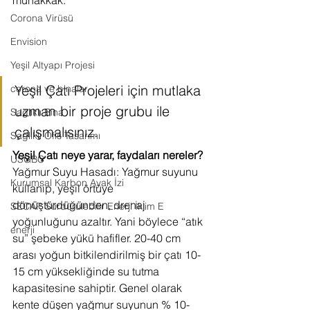
Corona Virüsü
Envision
Yeşil Altyapı Projesi
Yeşil Çatı Projeleri için mutlaka 
corona ve binalar
uzman bir proje grubu ile 
Sağlıklı Bina
çalışmalısınız.
Sağlıklı Ofis Tasarımı
Yeşil Çatı neye yarar, faydaları nereler?
USGBC
Yağmur Suyu Hasadı: Yağmur suyunu 
Kurumsal Karbon Ayak İzi
kullanıp, yeşil örtüye 
dönüştürdüğünden, drenaj 
SECAP Sürdürülebilir Enerji İklim E
yoğunluğunu azaltır. Yani böylece “atık 
enerji
su” şebeke yükü hafifler. 20-40 cm 
arası yoğun bitkilendirilmiş bir çatı 10-
15 cm yüksekliğinde su tutma 
kapasitesine sahiptir. Genel olarak 
kente düşen yağmur suyunun % 10-