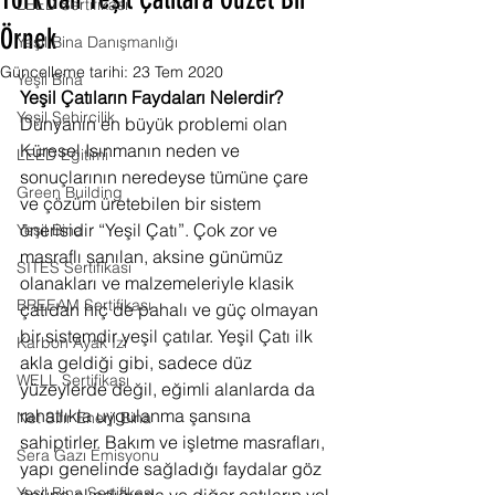
York’dan Yeşil Çatılara Güzel Bir
LEED Sertifikası
Örnek
Yeşil Bina Danışmanlığı
Güncelleme tarihi:
23 Tem 2020
Yeşil Bina
Yeşil Çatıların Faydaları Nelerdir?
Yeşil Şehircilik
Dünyanın en büyük problemi olan 
Küresel Isınmanın neden ve 
LEED Eğitimi
sonuçlarının neredeyse tümüne çare 
Green Building
ve çözüm üretebilen bir sistem 
önerisidir “Yeşil Çatı”. Çok zor ve 
Yeşil Bina
masraflı sanılan, aksine günümüz 
SITES Sertifikası
olanakları ve malzemeleriyle klasik 
BREEAM Sertifikası
çatıdan hiç de pahalı ve güç olmayan 
bir sistemdir yeşil çatılar. Yeşil Çatı ilk 
Karbon Ayak İzi
akla geldiği gibi, sadece düz 
WELL Sertifikası
yüzeylerde değil, eğimli alanlarda da 
rahatlıkla uygulanma şansına 
Net Sıfır Enerji Bina
sahiptirler. Bakım ve işletme masrafları, 
Sera Gazı Emisyonu
yapı genelinde sağladığı faydalar göz 
Yeşil Bina Sertifikası