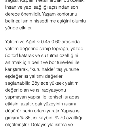
sağlar. Kapalı mekanlardaki bu özellik, 
insan ve yapı sağlığı açısından son 
derece önemlidir. Yaşam konforunu 
belirler. Isının hissedilme eşiğini olumlu 
yönde etkiler.
Yalıtım ve Ağırlık: 0.45-0.60 arasında 
yalıtım değerine sahip toprağa, yüzde 
50 torf katarak ve su tutma özelliğini 
artırmak için perlit ve bor türevleri ile 
karıştırarak, “kuru halde” taş yününe 
eşdeğer ısı yalıtımı değerleri 
sağlanabilir. Böylece yüksek yalıtım 
değeri olan ve ısı radyasyonu 
yapmayan yapısı ile kentsel ısı adası 
etkisini azaltır, çatı yüzeyinin ısısını 
düşürür, serin ortam yaratır. Yapıya ısı 
girişini % 85, ısı kaybını % 70 azalttığı 
ölçülmüştür. Dolayısıyla ısıtma ve 