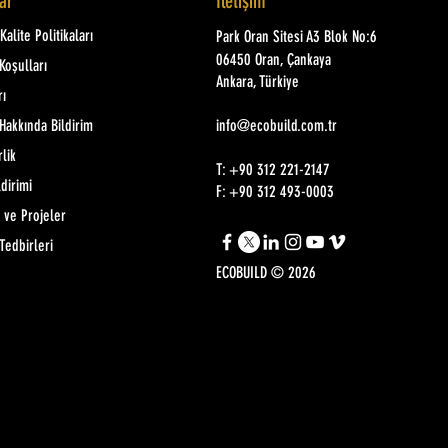
lar
İletişim
alite Politikaları
Park Oran Sitesi A3 Blok No:6
06450 Oran, Çankaya
Koşulları
Ankara, Türkiye
rı
Hakkında Bildirim
info@ecobuild.com.tr
rlik
T: +90 312 221-2147
ldirimi
F: +90 312 493-0003
 ve Projeler
Tedbirleri
ECOBUILD © 2026