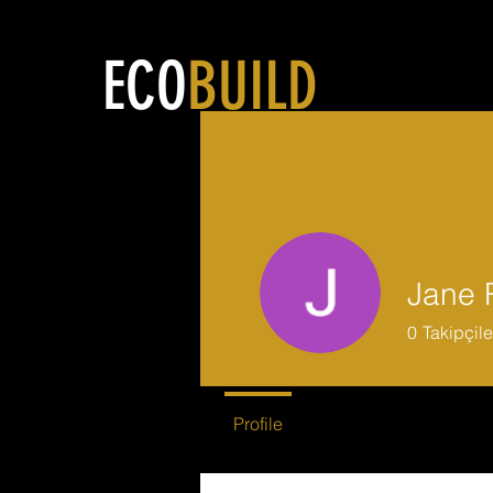
ECO
BUILD
Jane 
0
Takipçile
Profile