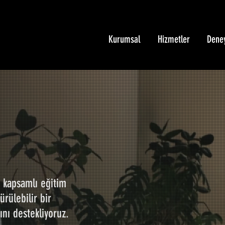
Kurumsal
Hizmetler
Dene
n kapsamlı eğitim
rülebilir bir
ını destekliyoruz.