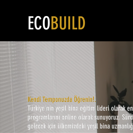
ECO
BUILD
Kendi Temponuzda Öğrenin!.
Türkiye'nin yeşil bina eğitim lideri olarak e
programlarını online olarak sunuyoruz. Sürdü
gelecek için ülkemizdeki yeşil bina uzmanlığ