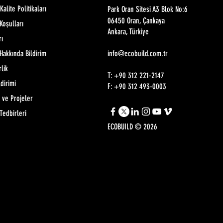
alite Politikaları
Park Oran Sitesi A3 Blok No:6
06450 Oran, Çankaya
Koşulları
Ankara, Türkiye
rı
Hakkında Bildirim
info@ecobuild.com.tr
rlik
T: +90 312 221-2147
ldirimi
F: +90 312 493-0003
 ve Projeler
Tedbirleri
ECOBUILD © 2026