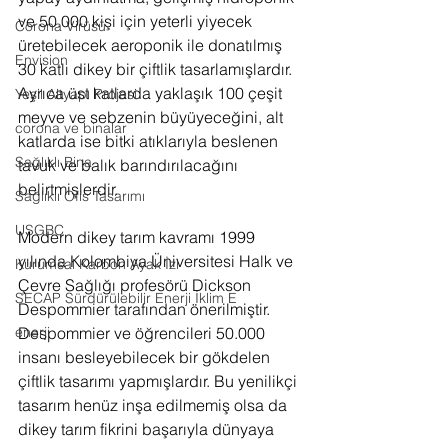
ve 50.000 kişi için yeterli yiyecek 
Corona Virüsü
üretebilecek aeroponik ile donatılmış 
Envision
30 katlı dikey bir çiftlik tasarlamışlardır. 
Ayrıca üst katlarda yaklaşık 100 çeşit 
Yeşil Altyapı Projesi
meyve ve sebzenin büyüyeceğini, alt 
corona ve binalar
katlarda ise bitki atıklarıyla beslenen 
Sağlıklı Bina
tavuk ve balık barındırılacağını 
belirtmişlerdir. 
Sağlıklı Ofis Tasarımı
USGBC
Modern dikey tarım kavramı 1999 
yılında Kolombiya Üniversitesi Halk ve 
Kurumsal Karbon Ayak İzi
Çevre Sağlığı profesörü Dickson 
SECAP Sürdürülebilir Enerji İklim E
Despommier tarafından önerilmiştir. 
Despommier ve öğrencileri 50.000 
enerji
insanı besleyebilecek bir gökdelen 
çiftlik tasarımı yapmışlardır. Bu yenilikçi 
tasarım henüz inşa edilmemiş olsa da 
dikey tarım fikrini başarıyla dünyaya 