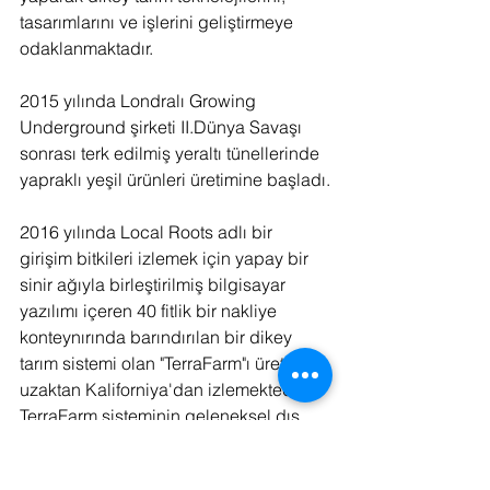
tasarımlarını ve işlerini geliştirmeye 
odaklanmaktadır.
2015 yılında Londralı Growing 
Underground şirketi II.Dünya Savaşı 
sonrası terk edilmiş yeraltı tünellerinde 
yapraklı yeşil ürünleri üretimine başladı.
2016 yılında Local Roots adlı bir 
girişim bitkileri izlemek için yapay bir 
sinir ağıyla birleştirilmiş bilgisayar 
yazılımı içeren 40 fitlik bir nakliye 
konteynırında barındırılan bir dikey 
tarım sistemi olan "TerraFarm"ı üretti ve 
uzaktan Kaliforniya'dan izlemektedir. 
TerraFarm sisteminin geleneksel dış 
mekan çiftçiliği ile maliyet eşitliği elde 
ettiği, her biriminin "üç ila beş 