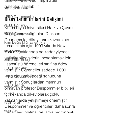
tüneller ve terk edilmiş maden 
galerileri sayılabilir.
Net Pozitif Bina
LEED Danışmanlığı
Dikey Tarım’ın Tarihi Gelişimi
WELL Eğitimi
Kolombiya Üniversitesi Halk ve Çevre 
Sağlığı profesörü olan Dickson 
SITES Danışmanlığı
Despommier dikey tarım kavramının 
İklim Değişikliği Eylem Planı
temelini atmıştır. 1999 yılında New 
Akıllı Şehir
York'un çatılarında ne kadar yiyecek 
yetiştirebileceklerini hesaplamak için 
LEED Sıfır Enerji
lisansüstü öğrencileri sınıfına ödev 
LEED Sıfır Atık
vermiştir. Öğrenciler sadece 1.000 
kişiyi doyurabileceği sonucuna 
LEED Sıfır Karbon
varmıştır. Sonuçlardan memnun 
LEED Sıfır Su
olmayan profesör Despommier bitkileri 
iç mekanda dikey olarak çoklu 
Yeşil Okul
katmanlarda yetiştirmeyi önermiştir. 
Yeşil Yollar
Despommier ve öğrencileri daha sonra 
Yeşil Çatı
yapay aydınlatma, gelişmiş hidroponik 