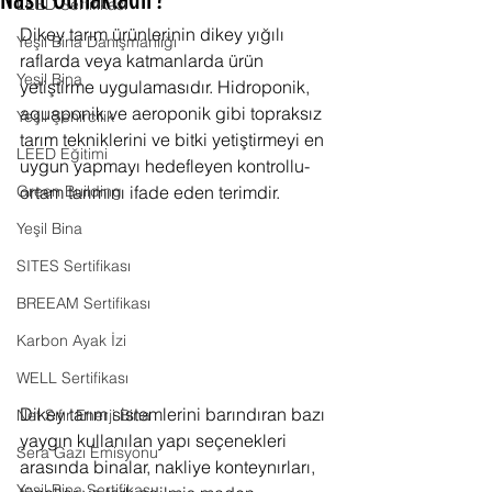
Nasıl Olmaktadır?
LEED Sertifikası
Dikey tarım ürünlerinin dikey yığılı 
Yeşil Bina Danışmanlığı
raflarda veya katmanlarda ürün 
Yeşil Bina
yetiştirme uygulamasıdır. Hidroponik, 
aquaponik ve aeroponik gibi topraksız 
Yeşil Şehircilik
tarım tekniklerini ve bitki yetiştirmeyi en 
LEED Eğitimi
uygun yapmayı hedefleyen kontrollu-
Green Building
ortam tarımını ifade eden terimdir. 
Yeşil Bina
SITES Sertifikası
BREEAM Sertifikası
Karbon Ayak İzi
WELL Sertifikası
Dikey tarım sistemlerini barındıran bazı 
Net Sıfır Enerji Bina
yaygın kullanılan yapı seçenekleri 
Sera Gazı Emisyonu
arasında binalar, nakliye konteynırları, 
Yeşil Bina Sertifikası