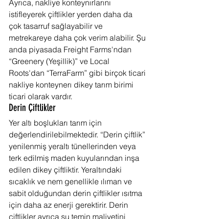
Ayrıca, nakliye konteynırlarını 
istifleyerek çiftlikler yerden daha da 
çok tasarruf sağlayabilir ve 
metrekareye daha çok verim alabilir. Şu 
anda piyasada Freight Farms'ndan 
“Greenery (Yeşillik)” ve Local 
Roots'dan “TerraFarm” gibi birçok ticari 
nakliye konteynerı dikey tarım birimi 
ticari olarak vardır.
Derin Çiftlikler
Yer altı boşlukları tarım için 
değerlendirilebilmektedir. “Derin çiftlik” 
yenilenmiş yeraltı tünellerinden veya 
terk edilmiş maden kuyularından inşa 
edilen dikey çiftliktir. Yeraltındaki 
sıcaklık ve nem genellikle ılıman ve 
sabit olduğundan derin çiftlikler ısıtma 
için daha az enerji gerektirir. Derin 
çiftlikler ayrıca su temin maliyetini 