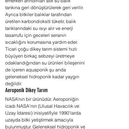
emerken arındırılan atık su balık 
tankına geri dönüştürülerek geri verilir. 
Ayrıca bitkiler balıklar tarafından 
üretilen karbondioksiti tüketir, balık 
tanklarındaki su ısıyı alır ve enerji 
tasarrufu için geceleri seranın 
sıcaklığını korumasına yardım eder. 
Ticari çoğu dikey tarım sistemi hızlı 
büyüyen birkaç sebzeyi üretmeye 
odaklandığından su ürünleri bileşenini 
de içeren aquaponik şu anda 
geleneksel hidroponik kadar yaygın 
değildir.
Aeroponik Dikey Tarım
NASA’nın bir ürünüdür. Aeroponiğin 
icadı NASA'nın (Ulusal Havacılık ve 
Uzay İdaresi) inisiyatifiyle 1990'larda 
uzayda bitki yetiştirmek amacıyla 
bulunmuştur. Geleneksel hidroponik ve 