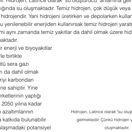
. Hidrojen, Latince olarak "su oluşturucu" anlamına gelm
ğında su oluşmaktadır. Temiz hidrojen, çok düşük veya s
 hidrojendir. Yani hidrojeni üretirken ve depolarken kulla
nlu yenilenebilir enerjiden kullanırsak temiz hidrojen yara
imi aynı zamanda temiz yakıtlar da dahil olmak üzere hidr
aktadır.
r enerji ve biyoyakıtlar 
le birlikte 
ötü sera gazı 
rı da dahil olmak 
riyi karbondan 
ne sahiptir. Yine 
rketlerinin yaptığı 
 2050 yılına kadar 
 azaltımlarının 
Hidrojen, Latince olarak "su olu
katkıda bulunabilir. 
gelmektedir. Çünkü hidrojen 
 ulaşmadaki potansiyel 
oluşmaktadır. 