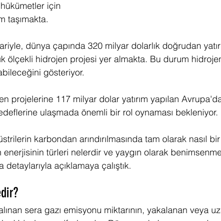
 hükümetler için 
m taşımakta.
bariyle, dünya çapında 320 milyar dolarlık doğrudan yatır
k ölçekli hidrojen projesi yer almakta. Bu durum hidroje
abileceğini gösteriyor.
n projelerine 117 milyar dolar yatırım yapılan Avrupa'da
deflerine ulaşmada önemli bir rol oynaması bekleniyor. 
trilerin karbondan arındırılmasında tam olarak nasıl bir 
n enerjisinin türleri nelerdir ve yaygın olarak benimsenm
 detaylarıyla açıklamaya çalıştık.
edir?
salınan sera gazı emisyonu miktarının, yakalanan veya uza