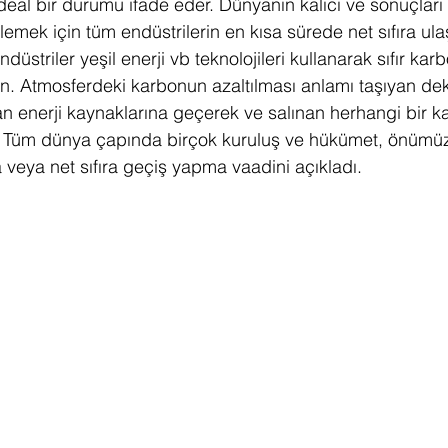
deal bir durumu ifade eder. Dünyanın kalıcı ve sonuçları 
lemek için tüm endüstrilerin en kısa sürede net sıfıra ul
düstriler yeşil enerji vb teknolojileri kullanarak sıfır kar
n. Atmosferdeki karbonun azaltılması anlamı taşıyan de
 enerji kaynaklarına geçerek ve salınan herhangi bir ka
. Tüm dünya çapında birçok kuruluş ve hükümet, önümüzd
veya net sıfıra geçiş yapma vaadini açıkladı. 