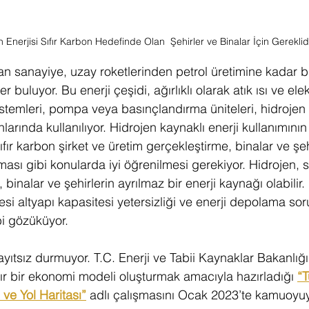
 Enerjisi Sıfır Karbon Hedefinde Olan  Şehirler ve Binalar İçin Gereklidi
tan sanayiye, uzay roketlerinden petrol üretimine kadar b
r buluyor. Bu enerji çeşidi, ağırlıklı olarak atık ısı ve el
stemleri, pompa veya basınçlandırma üniteleri, hidrojen
larında kullanılıyor. Hidrojen kaynaklı enerji kullanımının
fır karbon şirket ve üretim gerçekleştirme, binalar ve şehir
ası gibi konularda iyi öğrenilmesi gerekiyor. Hidrojen, 
, binalar ve şehirlerin ayrılmaz bir enerji kaynağı olabilir.
esi altyapı kapasitesi yetersizliği ve enerji depolama sor
i gözüküyor. 
ıtsız durmuyor. T.C. Enerji ve Tabii Kaynaklar Bakanlığı,
fır bir ekonomi modeli oluşturmak amacıyla hazırladığı 
“T
i ve Yol Haritası”
 adlı çalışmasını Ocak 2023’te kamuoyuy