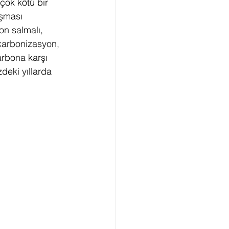
çok kötü bir 
aşması 
bon salmalı, 
karbonizasyon, 
rbona karşı 
eki yıllarda 