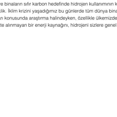
n ve binaların sıfır karbon hedefinde hidrojen kullanımının 
lik. İklim krizini yaşadığımız bu günlerde tüm dünya bina
Akıllı Şehir
LEED Sıfır Enerji
LEED Sıfır Atık
LE
arı konusunda araştırma halindeyken, özellikle ülkemizde
e alınmayan bir enerji kaynağını, hidrojeni sizlere genel 
Yeşil Yollar
Yeşil Çatı
Corona Virüsü
Envision