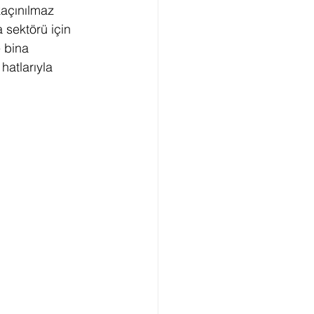
kaçınılmaz 
 sektörü için 
ED Sıfır Karbon
 bina 
hatlarıyla 