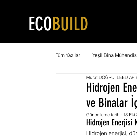
ECO
BUILD
Tüm Yazılar
Yeşil Bina Mühendisl
Murat DOĞRU, LEED AP B
Yeşil Şehircilik
LEED Eğiti
Hidrojen Ene
ve Binalar İ
Karbon Ayak İzi
WELL Serti
Güncelleme tarihi:
13 Eki
Hidrojen Enerjisi 
Net Pozitif Bina
LEED Danı
Hidrojen enerjisi, dü