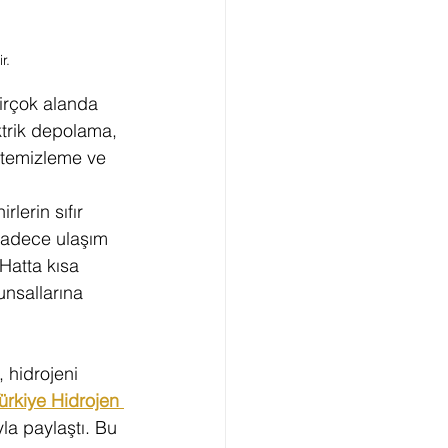
r.
irçok alanda 
ektrik depolama, 
 temizleme ve 
 
lerin sıfır 
sadece ulaşım 
 Hatta kısa 
unsallarına 
 hidrojeni 
ürkiye Hidrojen 
la paylaştı. Bu 