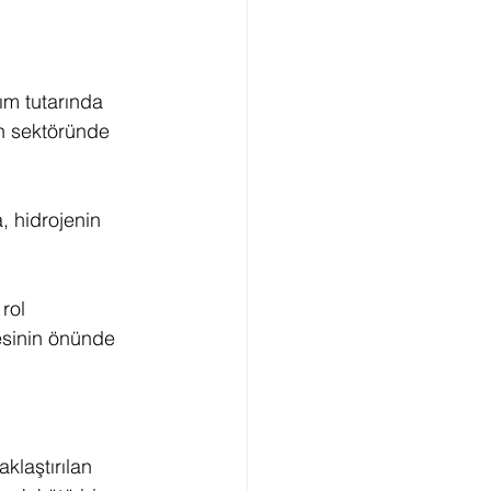
ım tutarında 
n sektöründe 
, hidrojenin 
rol 
esinin önünde 
klaştırılan 