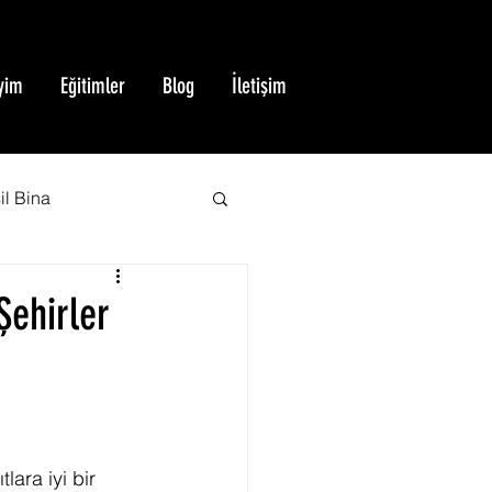
yim
Eğitimler
Blog
İletişim
il Bina
BREEAM Sertifikası
Şehirler
Yeşil Bina Sertifikası
ara iyi bir 