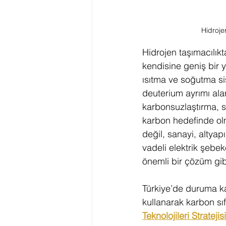
Hidrojen
Hidrojen taşımacılık
kendisine geniş bir ye
ısıtma ve soğutma si
deuterium ayrımı alan
karbonsuzlaştırma, sı
karbon hedefinde olm
değil, sanayi, altyapı
vadeli elektrik şebek
önemli bir çözüm gib
Türkiye’de duruma kay
kullanarak karbon sı
Teknolojileri Stratejis