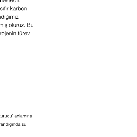
ektedir. 
ıfır karbon 
ndığımız 
tmış oluruz. Bu 
ojenin türev 
şturucu" anlamına 
yandığında su 