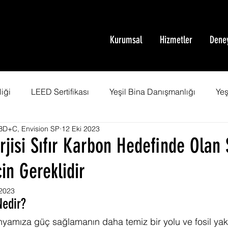
Kurumsal
Hizmetler
Dene
iği
LEED Sertifikası
Yeşil Bina Danışmanlığı
Yeş
D+C, Envision SP
12 Eki 2023
mi
Green Building
Yeşil Bina
SITES Sertifikası
rjisi Sıfır Karbon Hedefinde Olan 
çin Gereklidir
fikası
Net Sıfır Enerji Bina
Sera Gazı Emisyonu
 2023
Nedir?
şmanlığı
WELL Eğitimi
SITES Danışmanlığı
nyamıza güç sağlamanın daha temiz bir yolu ve fosil yakıtl