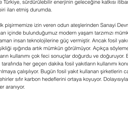
 Türkiye, sürdürülebilir enerjinin geleceğine katkısı itibar
biri ilan etmiş durumda.
ilk pişirmemize izin veren odun ateşlerinden Sanayi Devri
u an içinde bulunduğumuz modern yaşam tarzımızı mümkün
aman insan teknolojilerine güç vermiştir. Ancak fosil yakıt
şikliği ışığında artık mümkün görülmüyor. Açıkça söylemek
tların kullanımı çok feci sonuçlar doğurdu ve doğuruyor. 
tarafında her geçen dakika fosil yakıtların kullanımı kon
ılmaya çalışılıyor. Bugün fosil yakıt kullanan şirketlerin c
hirler sıfır karbon hedeflerini ortaya koyuyor. Dolayısıyla f
er aranıyor. 