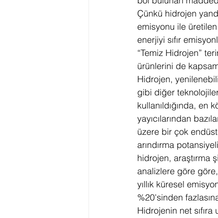
bol bulunan maddedir
Çünkü hidrojen yandı
emisyonu ile üretilen
enerjiyi sıfır emisyo
“Temiz Hidrojen” ter
ürünlerini de kapsam
Hidrojen, yenilenebili
gibi diğer teknolojiler
kullanıldığında, en k
yayıcılarından bazıla
üzere bir çok endüst
arındırma potansiyeli
hidrojen, araştırma şi
analizlere göre göre,
yıllık küresel emisyon
%20'sinden fazlasına 
Hidrojenin net sıfıra