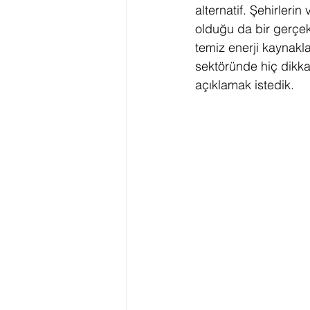
alternatif. Şehirleri
olduğu da bir gerçek
İklim Değişikliği Eylem Planı
temiz enerji kaynakl
sektöründe hiç dikkat
açıklamak istedik. 
LEED Sıfır Su
Yeşil Okul