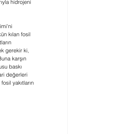
ıyla hidrojeni 
mi'ni 
 kılan fosil 
ların 
 gerekir ki, 
Buna karşın 
usu baskı 
ari değerleri 
osil yakıtların 