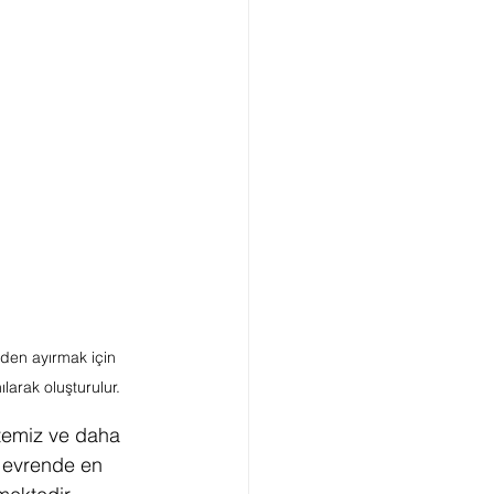
nden ayırmak için 
ılarak oluşturulur. 
temiz ve daha 
e evrende en 