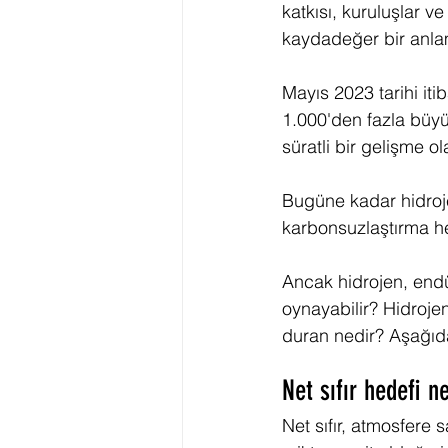
katkısı, kuruluşlar ve
kaydadeğer bir anla
Mayıs 2023 tarihi iti
1.000'den fazla büyü
süratli bir gelişme ol
Bugüne kadar hidroje
karbonsuzlaştırma he
Ancak hidrojen, endüs
oynayabilir? Hidroje
duran nedir? Aşağıda
Net sıfır hedefi n
Net sıfır, atmosfere 