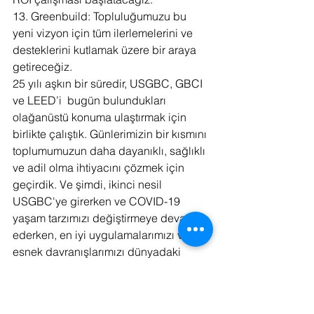
13. Greenbuild: Topluluğumuzu bu 
yeni vizyon için tüm ilerlemelerini ve 
desteklerini kutlamak üzere bir araya 
getireceğiz.
25 yılı aşkın bir süredir, USGBC, GBCI 
ve LEED’i  bugün bulundukları 
olağanüstü konuma ulaştırmak için 
birlikte çalıştık. Günlerimizin bir kısmını 
toplumumuzun daha dayanıklı, sağlıklı 
ve adil olma ihtiyacını çözmek için 
geçirdik. Ve şimdi, ikinci nesil 
USGBC'ye girerken ve COVID-19 
yaşam tarzımızı değiştirmeye devam 
ederken, en iyi uygulamalarımızı ve 
esnek davranışlarımızı dünyadaki 
savunmasız topluluklarla paylaşarak 
birbirimize yardım etme fırsatına 
sahibiz. Bu krizi yeniden kalibre 