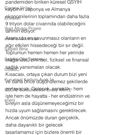
pandemiden biriken küresel GSYİH 
Corona Virüsü
kaybının Japonya ve Almanya 
ekonomilerinin toplamından daha fazla 
Envision
9 trilyon dolar civarında olabileceğini 
Yeşil Altyapı Projesi
tahmin ediyor.
Aramızda en savunmasız olanların en 
corona ve binalar
ağır etkileri hissedeceği bir sır değil. 
Sağlıklı Bina
Toplumun hemen hemen her yerinde 
Sağlıklı Ofis Tasarımı
olağanüstü zihinsel, fiziksel ve finansal 
sağlık yansımaları olacak.
USGBC
Kısacası, ortaya çıkan durum bizi yeni 
Kurumsal Karbon Ayak İzi
ve daha önce düşünülemez şekillerde 
zorlayacak. Gelecek, esneklik - hem 
SECAP Sürdürülebilir Enerji İklim E
işte hem de hayatta - her endüstrinin ve 
enerji
bireyin asla düşünemeyeceğimiz bir 
hızda uyum sağlamasını gerektirecek.
Ancak önümüzde duran gerçeklik, 
daha dayanıklı bir gelecek 
tasarlamamız için bizlere önemli bir 