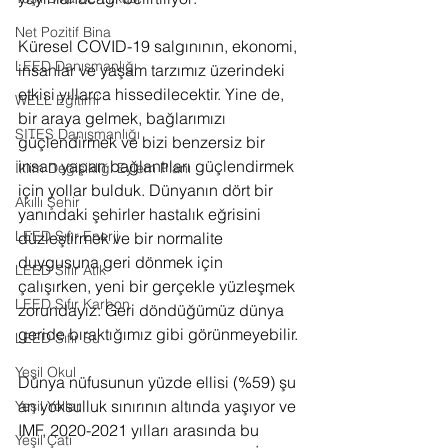
Net Pozitif Bina
Küresel COVID-19 salgınının, ekonomi, 
LEED Danışmanlığı
insanlar ve yaşam tarzımız üzerindeki 
etkisi yıllarca hissedilecektir. Yine de, 
WELL Eğitimi
bir araya gelmek, bağlarımızı 
SITES Danışmanlığı
güçlendirmek ve bizi benzersiz bir 
insan yapan bağlantıları güçlendirmek 
İklim Değişikliği Eylem Planı
için yollar bulduk. Dünyanın dört bir 
Akıllı Şehir
yanındaki şehirler hastalık eğrisini 
LEED Sıfır Enerji
düzleştirmek ve bir normalite 
duygusuna geri dönmek için 
LEED Sıfır Atık
çalışırken, yeni bir gerçekle yüzleşmek 
LEED Sıfır Karbon
zorundayız: Geri döndüğümüz dünya 
geride bıraktığımız gibi görünmeyebilir.
LEED Sıfır Su
Yeşil Okul
Dünya nüfusunun yüzde ellisi (%59) şu 
an yoksulluk sınırının altında yaşıyor ve 
Yeşil Yollar
IMF, 2020-2021 yılları arasında bu 
Yeşil Çatı