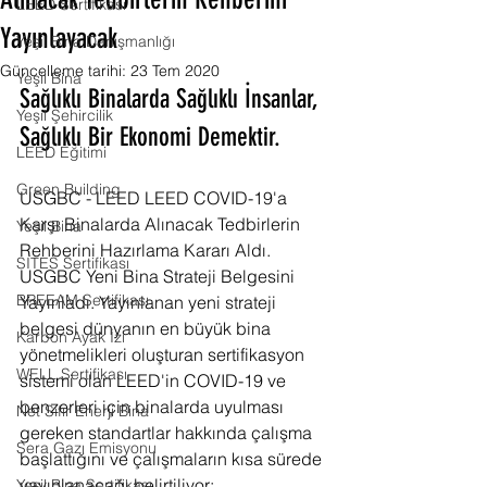
Alınacak Tedbirlerin Rehberini
LEED Sertifikası
Yayınlayacak
Yeşil Bina Danışmanlığı
Güncelleme tarihi:
23 Tem 2020
Yeşil Bina
Sağlıklı Binalarda Sağlıklı İnsanlar, 
Yeşil Şehircilik
Sağlıklı Bir Ekonomi Demektir.
LEED Eğitimi
Green Building
USGBC - LEED LEED COVID-19'a 
Karşı Binalarda Alınacak Tedbirlerin 
Yeşil Bina
Rehberini Hazırlama Kararı Aldı. 
SITES Sertifikası
USGBC Yeni Bina Strateji Belgesini 
BREEAM Sertifikası
Yayınladı. Yayınlanan yeni strateji 
belgesi dünyanın en büyük bina 
Karbon Ayak İzi
yönetmelikleri oluşturan sertifikasyon 
WELL Sertifikası
sistemi olan LEED'in COVID-19 ve 
benzerleri için binalarda uyulması 
Net Sıfır Enerji Bina
gereken standartlar hakkında çalışma 
Sera Gazı Emisyonu
başlattığını ve çalışmaların kısa sürede 
yayınlanacağı belirtiliyor:
Yeşil Bina Sertifikası