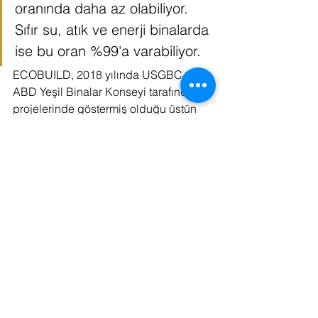
oranında daha az olabiliyor. 
Sıfır su, atık ve enerji binalarda 
ise bu oran %99'a varabiliyor.
ECOBUILD, 2018 yılında USGBC - 
ABD Yeşil Binalar Konseyi tarafından, 
projelerinde göstermiş olduğu üstün 
başarılar nedeni ile “Yeşil Bina Lideri 
Ödülü” ile ödüllendirilmiştir. Avrupa’da 
sadece 3 firmanın aldığı, etik 
değerlerin en üst düzeyde tutulduğu 
ve her kararın seçim ve oylama ile 
alındığı bir dünya çevre merkezi olan 
USGBC'den bu ödüle sahip olmak 
oldukça zorlu bir süreçtir. Bu ödül 
sadece ECOBUILD için değil Türkiye 
için de anlamlı bir ödüldür. Onlarca 
farklı kriter ile verilen USGBC Yeşil 
Bina Lideri ödülü, çok çalışma, yaptığı 