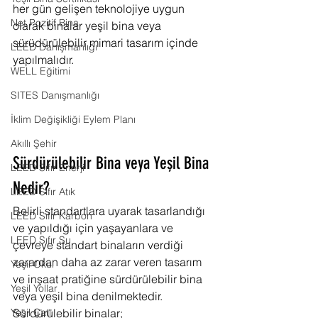
her gün gelişen teknolojiye uygun 
Net Pozitif Bina
olarak binalar yeşil bina veya 
sürüdürülebilir mimari tasarım içinde 
LEED Danışmanlığı
yapılmalıdır.
WELL Eğitimi
SITES Danışmanlığı
İklim Değişikliği Eylem Planı
Akıllı Şehir
Sürdürülebilir Bina veya Yeşil Bina 
LEED Sıfır Enerji
Nedir?
LEED Sıfır Atık
Belirli standartlara uyarak tasarlandığı 
LEED Sıfır Karbon
ve yapıldığı için yaşayanlara ve 
LEED Sıfır Su
çevreye standart binaların verdiği 
zarardan daha az zarar veren tasarım 
Yeşil Okul
ve inşaat pratiğine sürdürülebilir bina 
Yeşil Yollar
veya yeşil bina denilmektedir. 
Sürdürülebilir binalar;
Yeşil Çatı