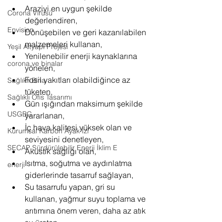
Araziyi en uygun şekilde 
Corona Virüsü
değerlendiren, 
Envision
Dönüşebilen ve geri kazanılabilen 
malzemeleri kullanan, 
Yeşil Altyapı Projesi
Yenilenebilir enerji kaynaklarına 
corona ve binalar
yönelen, 
Fosil yakıtları olabildiğince az 
Sağlıklı Bina
tüketen, 
Sağlıklı Ofis Tasarımı
Gün ışığından maksimum şekilde 
USGBC
yararlanan, 
İç hava kalitesi yüksek olan ve 
Kurumsal Karbon Ayak İzi
seviyesini denetleyen,
SECAP Sürdürülebilir Enerji İklim E
Akustik sağlığı olan, 
Isıtma, soğutma ve aydınlatma 
enerji
giderlerinde tasarruf sağlayan, 
Su tasarrufu yapan, gri su 
kullanan, yağmur suyu toplama ve 
arıtımına önem veren, daha az atık 