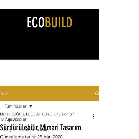
ECO
BUILD
Yazı
Tüm Yazılar
Murat DOĞRU, LEED AP BD+C, Envision SP
Tüm Yazılar
12 Ağu 2020
Sürdürülebilir Mimari Tasarım
Yeşil Bina Mühendisliği
Güncelleme tarihi:
25 Ağu 2020