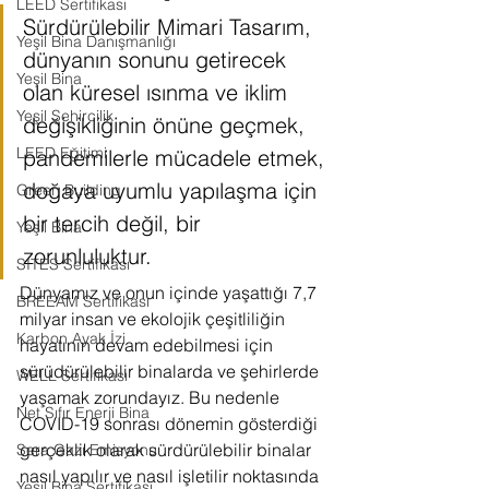
LEED Sertifikası
Sürdürülebilir Mimari Tasarım, 
Yeşil Bina Danışmanlığı
dünyanın sonunu getirecek 
Yeşil Bina
olan küresel ısınma ve iklim 
Yeşil Şehircilik
değişikliğinin önüne geçmek, 
LEED Eğitimi
pandemilerle mücadele etmek, 
doğaya uyumlu yapılaşma için 
Green Building
bir tercih değil, bir 
Yeşil Bina
zorunluluktur. 
SITES Sertifikası
Dünyamız ve onun içinde yaşattığı 7,7 
BREEAM Sertifikası
milyar insan ve ekolojik çeşitliliğin 
Karbon Ayak İzi
hayatının devam edebilmesi için 
sürüdürülebilir binalarda ve şehirlerde 
WELL Sertifikası
yaşamak zorundayız. Bu nedenle 
Net Sıfır Enerji Bina
COVID-19 sonrası dönemin gösterdiği 
gerçeklik olarak sürdürülebilir binalar 
Sera Gazı Emisyonu
nasıl yapılır ve nasıl işletilir noktasında 
Yeşil Bina Sertifikası