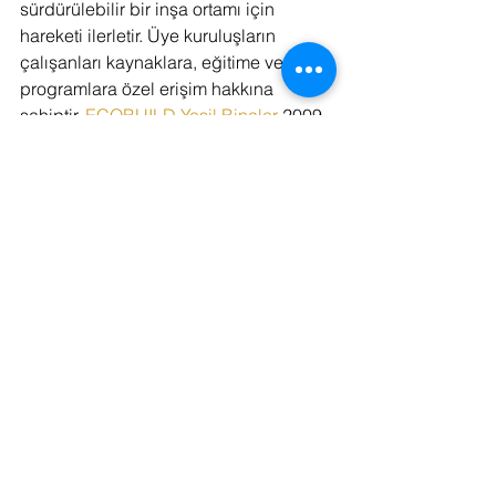
sürdürülebilir bir inşa ortamı için 
hareketi ilerletir. Üye kuruluşların 
çalışanları kaynaklara, eğitime ve 
programlara özel erişim hakkına 
sahiptir. 
ECOBUILD Yeşil Binalar
 2009 
yılından günümüze USGBC Silver Üye 
Firmadır.
Education @USGBC: Bilginizi artırmak 
ve LEED kimlik bilgileri, AIA ve 
diğerleri için sürekli eğitimi yerine 
getirmek için sınıfının en iyisi 
sürdürülebilirlik ve yeşil bina eğitimine 
erişin. Education @USGBC, LEED v4 
web tabanlı referans kılavuzunu içerir; 
çevrimiçi ve çevrimdışı bileşenlerle 
dünyanın her yerinden dilediğiniz 
zaman öğrenme yeteneği; ortaklar 
tarafından düzenli olarak güncellenen 