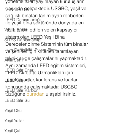
yönetmelikleri yayınlayan kuruluşların 
başında gelmektedir. USGBC, yeşil ve 
Net Pozitif Bina
sağlıklı binaları tanımlayan rehberleri 
LEED Danışmanlığı
ile yeşil bina sektöründe dünyada en 
fazla tercih edilen ve en kapsayıcı 
WELL Eğitimi
sistem olan LEED Yeşil Bina 
SITES Danışmanlığı
Derecelendirme Sisteminin tüm binalar 
İklim Değişikliği Eylem Planı
ve şehirler için kriterleri tanımlayan 
teknik ar-ge çalışmalarını yapmaktadır. 
Akıllı Şehir
Aynı zamanda LEED eğitim sistemleri, 
LEED Sıfır Enerji
LEED Akredite Uzmanlıkları için 
gerekli şartlar, konferans ve fuarlar 
LEED Sıfır Atık
konusunda çalışmaktadır. USGBC 
LEED Sıfır Karbon
tüzüğüne 
buradan
 ulaşabilirsiniz. 
LEED Sıfır Su
Yeşil Okul
Yeşil Yollar
Yeşil Çatı