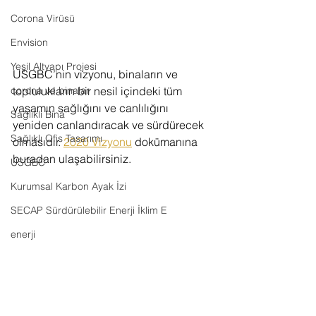
Corona Virüsü
Envision
Yeşil Altyapı Projesi
USGBC’nin vizyonu, binaların ve 
toplulukların bir nesil içindeki tüm 
corona ve binalar
yaşamın sağlığını ve canlılığını 
Sağlıklı Bina
yeniden canlandıracak ve sürdürecek 
Sağlıklı Ofis Tasarımı
olmasıdır. 
2020 Vizyonu
 dokümanına 
buradan ulaşabilirsiniz.
USGBC
Kurumsal Karbon Ayak İzi
SECAP Sürdürülebilir Enerji İklim E
enerji