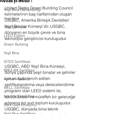
Konseyi Nedir?
LEED Sertifikası
United States Green Building Council 
Yeşil Bina Danışmanlığı
kelimelerinin baş harflerinden oluşan 
Yeşil Bina
USGBC, Amerika Birleşik Devletleri 
Yeşil Binalar Konseyi’dir. USGBC, 
Yeşil Şehircilik
dünyanın en büyük çevre ve bina 
LEED Eğitimi
teknolojisi geliştiricisi kuruluşudur.
Green Building
Yeşil Bina
SITES Sertifikası
USGBC, ABD Yeşil Bina Konseyi, 
BREEAM Sertifikası
dünya çapında yeşil binalar ve şehirler 
için en fazla tercih edilen 
Karbon Ayak İzi
sertifikalandırma veya derecelendirme 
WELL Sertifikası
programı olan LEED sistemi ile, 
Net Sıfır Enerji Bina
sürdürülebilir ve müreffeh bir geleceğe 
adanmış bir sivil toplum kuruluşudur. 
Sera Gazı Emisyonu
USGBC, dünyada bina teknik 
Yeşil Bina Sertifikası