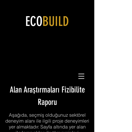
ECO
BUILD
Alan Araştırmaları Fizibilite
Raporu
Aşağıda, seçmiş olduğunuz sektörel
deneyim alanı ile ilgili proje deneyimleri
yer almaktadır. Sayfa altında yer alan