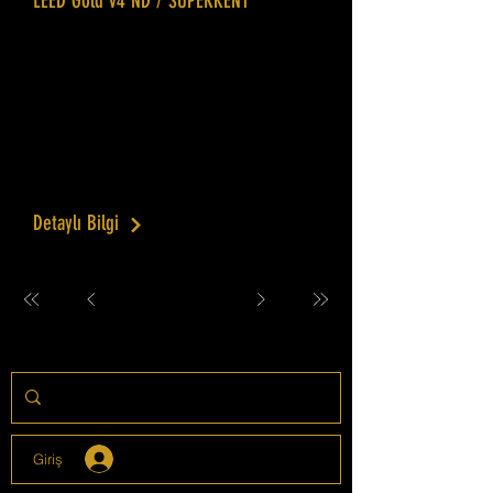
LEED Gold v4 ND / SÜPERKENT
İstanbul'un en önemli sürdürülebilir
şehircilik projelerinden birisidir. Proje
kapsamında İstanbul Büyükşehir
Belediyesi'nin Sultangazi Kentsel
Dönüşüm Alanında 860 konut ve 24
işyeri olan bölgede sürüdürülebilir
şehircilik uygulaması yapılmıştır.
Detaylı Bilgi
Giriş