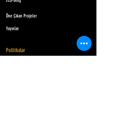
ECO-Blog
Öne Çıkan Projeler
Yayınlar
Politikalar
Çevre ve Kalite Politikaları
Kullanım Koşulları
Yasal Uyarı
Çerezler Hakkında Bildirim
Erişilebilirlik
Gizlilik Bildirimi
COVID-19 Tedbirleri