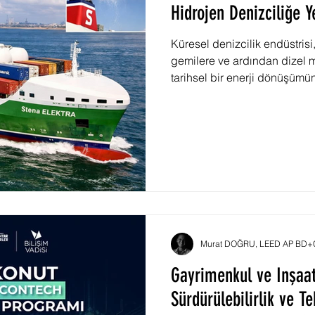
Hidrojen Denizciliğe Y
Küresel denizcilik endüstrisi
gemilere ve ardından dizel m
tarihsel bir enerji dönüşümü
seferki dönüşüm sadece ekon
aynı zamanda emisyonları az
zorunlulukla yönlendirilmekt
yer alan hidrojen, deniz taşım
sektöre dönüştürme potansiye
taşı olarak görülmektedir. İs
Murat DOĞRU, LEED AP BD+C,
Gayrimenkul ve İnşaat
Sürdürülebilirlik ve T