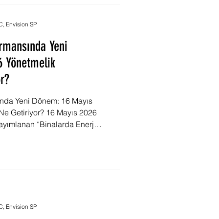
 Envision SP
ormansında Yeni
6 Yönetmelik
or?
ında Yeni Dönem: 16 Mayıs
 Ne Getiriyor? 16 Mayıs 2026
ayımlanan “Binalarda Enerji
Değişiklik Yapılmasına Dair
ı sektöründe düşük karbonlu
n önemli bir düzenleme
 düzenleme yalnızca enerji
amanda bina yaşam döngüsü
isyonlarını da değer
 Envision SP