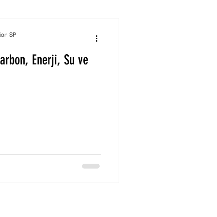
BREEAM Sertifikası
ion SP
arbon, Enerji, Su ve
Yeşil Bina Sertifikası
ED Sıfır Karbon