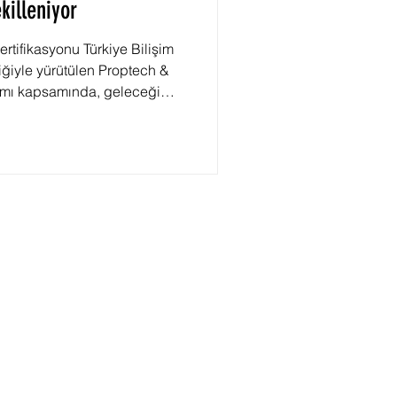
killeniyor
Sertifikasyonu Türkiye Bilişim
liğiyle yürütülen Proptech &
mı kapsamında, geleceği
erece kritik bir eğitim
. "Sürdürülebilirlik: Yeşil
 bu özel eğitimde; yalnızca
kle kalmayacak, aynı
i teknoloji gücüyle nasıl
eştirebilece