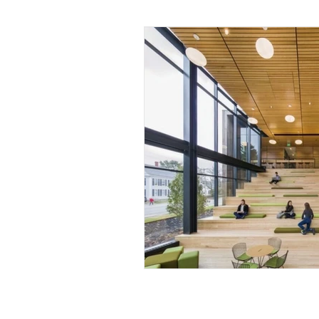
Yeşil Şehircilik
LEED Eğiti
Karbon Ayak İzi
WELL Serti
Net Pozitif Bina
LEED Danı
İklim Değişikliği Eylem Planı
LEED Sıfır Su
Yeşil Okul