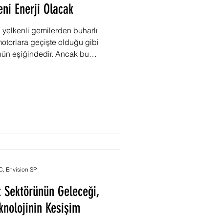
eni Enerji Olacak
, yelkenli gemilerden buharlı
otorlara geçişte olduğu gibi
nün eşiğindedir. Ancak bu
omik veya teknolojik değil,
altmaya yönelik çevresel bir
edir. Bu sürecin merkezinde
acılığını sıfır emisyonlu bir
line sahip temel bir yapı
 Envision SP
 Sektörünün Geleceği,
eknolojinin Kesişim