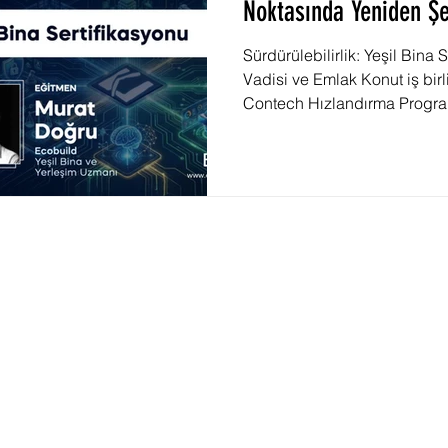
Noktasında Yeniden Şe
Sürdürülebilirlik: Yeşil Bina 
Vadisi ve Emlak Konut iş bir
Contech Hızlandırma Progra
inşa eden girişimcilerle son d
oturumunda bir araya geliyoruz
Bina Sertifikasyonu" başlıklı
mevcut standartları öğrenme
zamanda bu karmaşık süreçler
hızlandırabileceğinizi, sadel