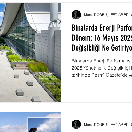
Murat DOĞRU, LEED AP BD+C,
Binalarda Enerji Perf
Dönem: 16 Mayıs 202
Değişikliği Ne Getiriy
Binalarda Enerji Performans
2026 Yönetmelik Değişikliği
tarihinde Resmî Gazete’de y
Performansı Yönetmeliğinde 
Yönetmelik”, Türkiye’nin yap
dönüşüm sürecini hızlandıra
olarak öne çıkmaktadır. Yeni
verimliliğini değil, aynı z
boyunca oluşan sera gazı em
Murat DOĞRU, LEED AP BD+C,