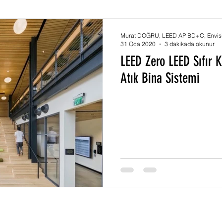
mi
Green Building
Yeşil Bina
SITES Sertifikası
Murat DOĞRU, LEED AP BD+C, Envis
31 Oca 2020
3 dakikada okunur
LEED Zero LEED Sıfır K
fikası
Net Sıfır Enerji Bina
Sera Gazı Emisyonu
Atık Bina Sistemi
şmanlığı
WELL Eğitimi
SITES Danışmanlığı
Akıllı Şehir
LEED Sıfır Enerji
LEED Sıfır Atık
LE
Yeşil Yollar
Yeşil Çatı
Corona Virüsü
Envision