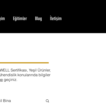
yim
Eğitimler
Blog
İletişim
ELL Sertifikası, Yeşil Ürünler,
ühendislik konularında bilgiler
me
geçiniz.
il Bina