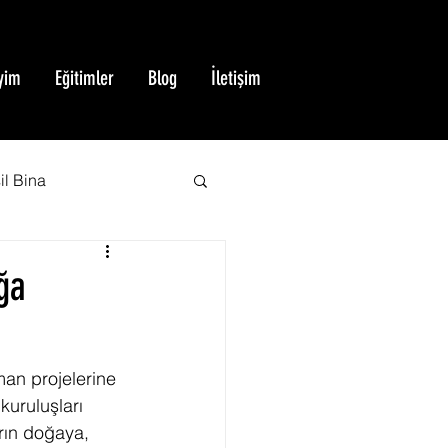
yim
Eğitimler
Blog
İletişim
il Bina
BREEAM Sertifikası
ğa
Yeşil Bina Sertifikası
an projelerine 
uruluşları 
rın doğaya, 