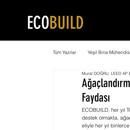
ECO
BUILD
Tüm Yazılar
Yeşil Bina Mühendisl
Murat DOĞRU, LEED AP B
Yeşil Şehircilik
LEED Eğiti
Ağaçlandırm
Faydası
Karbon Ayak İzi
WELL Serti
ECOBUILD, her yıl Tü
destek olmakta, ağaç
Net Pozitif Bina
LEED Danı
eliyle her yıl binle