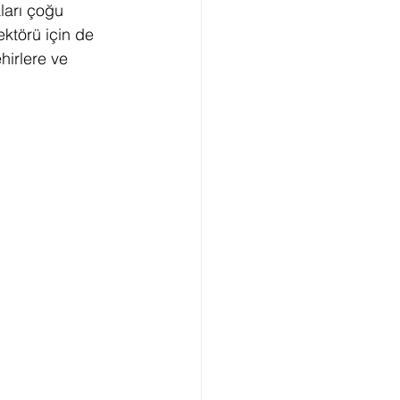
ları çoğu 
ktörü için de 
ED Sıfır Karbon
irlere ve 