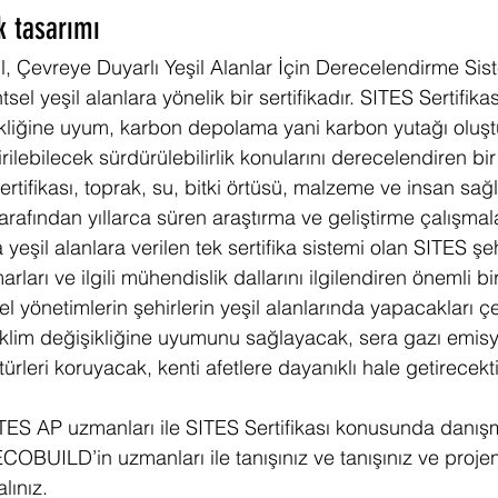
k tasarımı
il, Çevreye Duyarlı Yeşil Alanlar İçin Derecelendirme Sis
tsel yeşil alanlara yönelik bir sertifikadır. SITES Sertifikas
ikliğine uyum, karbon depolama yani karbon yutağı oluşt
irilebilecek sürdürülebilirlik konularını derecelendiren bir 
rtifikası, toprak, su, bitki örtüsü, malzeme ve insan sağl
tarafından yıllarca süren araştırma ve geliştirme çalışmalar
eşil alanlara verilen tek sertifika sistemi olan SITES şehi
rları ve ilgili mühendislik dallarını ilgilendiren önemli bi
rel yönetimlerin şehirlerin yeşil alanlarında yapacakları ç
iklim değişikliğine uyumunu sağlayacak, sera gazı emisyo
ürleri koruyacak, kenti afetlere dayanıklı hale getirecekti
ES AP uzmanları ile SITES Sertifikası konusunda danışm
COBUILD’in uzmanları ile tanışınız ve tanışınız ve projeni
lınız.