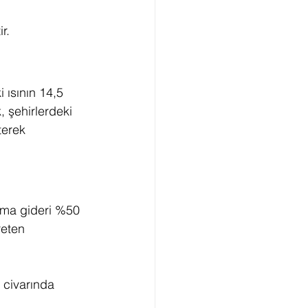
r.
 ısının 14,5 
, şehirlerdeki 
terek 
ima gideri %50 
reten 
 civarında 