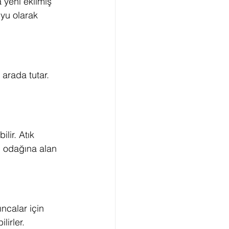
yeni ekilmiş 
uyu olarak 
 arada tutar. 
lir. Atık 
mı odağına alan 
ncalar için 
lirler.