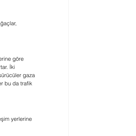
ğaçlar, 
erine göre 
ar. İki 
sürücüler gaza 
r bu da trafik 
eşim yerlerine 