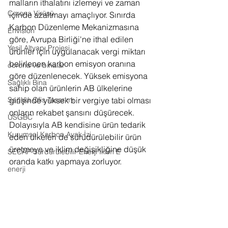
malların ithalatını izlemeyi ve zaman 
Corona Virüsü
içinde azaltmayı amaçlıyor. Sınırda 
Karbon Düzenleme Mekanizmasına 
Envision
göre, Avrupa Birliği'ne ithal edilen 
Yeşil Altyapı Projesi
ürünler için uygulanacak vergi miktarı 
belirlenen karbon emisyon oranına 
corona ve binalar
göre düzenlenecek. Yüksek emisyona 
Sağlıklı Bina
sahip olan ürünlerin AB ülkelerine 
Sağlıklı Ofis Tasarımı
girişinde yüksek bir vergiye tabi olması 
onların rekabet şansını düşürecek. 
USGBC
Dolayısıyla AB kendisine ürün tedarik 
Kurumsal Karbon Ayak İzi
eden ülkeleri de sürüdürülebilir ürün 
üretmeye ve iklim değişikliğine düşük 
SECAP Sürdürülebilir Enerji İklim E
oranda katkı yapmaya zorluyor.
enerji