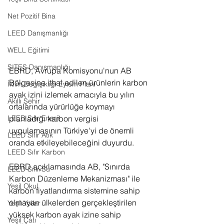
Net Pozitif Bina
LEED Danışmanlığı
WELL Eğitimi
SITES Danışmanlığı
EBRD, Avrupa Komisyonu'nun AB 
Bölgesine ithal edilen ürünlerin karbon 
İklim Değişikliği Eylem Planı
ayak izini izlemek amacıyla bu yılın 
Akıllı Şehir
ortalarında yürürlüğe koymayı 
LEED Sıfır Enerji
planladığı karbon vergisi 
uygulamasının Türkiye'yi de önemli 
LEED Sıfır Atık
oranda etkileyebileceğini duyurdu.
LEED Sıfır Karbon
EBRD açıklamasında AB, "Sınırda 
LEED Sıfır Su
Karbon Düzenleme Mekanizması" ile 
Yeşil Okul
karbon fiyatlandırma sistemine sahip 
olmayan ülkelerden gerçekleştirilen 
Yeşil Yollar
yüksek karbon ayak izine sahip 
Yeşil Çatı