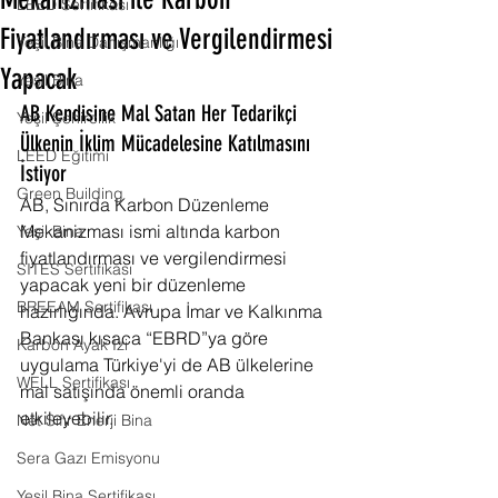
Mekanizması ile Karbon
LEED Sertifikası
Fiyatlandırması ve Vergilendirmesi
Yeşil Bina Danışmanlığı
Yapacak
Yeşil Bina
AB Kendisine Mal Satan Her Tedarikçi 
Yeşil Şehircilik
Ülkenin İklim Mücadelesine Katılmasını 
LEED Eğitimi
İstiyor
Green Building
AB, Sınırda Karbon Düzenleme 
Mekanizması ismi altında karbon 
Yeşil Bina
fiyatlandırması ve vergilendirmesi 
SITES Sertifikası
yapacak yeni bir düzenleme 
BREEAM Sertifikası
hazırlığında. Avrupa İmar ve Kalkınma 
Bankası kısaca “EBRD”ya göre 
Karbon Ayak İzi
uygulama Türkiye'yi de AB ülkelerine 
WELL Sertifikası
mal satışında önemli oranda 
etkileyebilir.
Net Sıfır Enerji Bina
Sera Gazı Emisyonu
Yeşil Bina Sertifikası