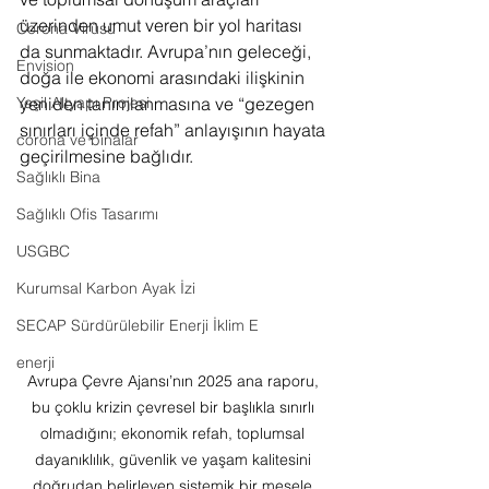
üzerinden umut veren bir yol haritası 
Corona Virüsü
da sunmaktadır. Avrupa’nın geleceği, 
Envision
doğa ile ekonomi arasındaki ilişkinin 
Yeşil Altyapı Projesi
yeniden tanımlanmasına ve “gezegen 
sınırları içinde refah” anlayışının hayata 
corona ve binalar
geçirilmesine bağlıdır.
Sağlıklı Bina
Sağlıklı Ofis Tasarımı
USGBC
Kurumsal Karbon Ayak İzi
SECAP Sürdürülebilir Enerji İklim E
enerji
Avrupa Çevre Ajansı’nın 2025 ana raporu, 
bu çoklu krizin çevresel bir başlıkla sınırlı 
olmadığını; ekonomik refah, toplumsal 
dayanıklılık, güvenlik ve yaşam kalitesini 
doğrudan belirleyen sistemik bir mesele 