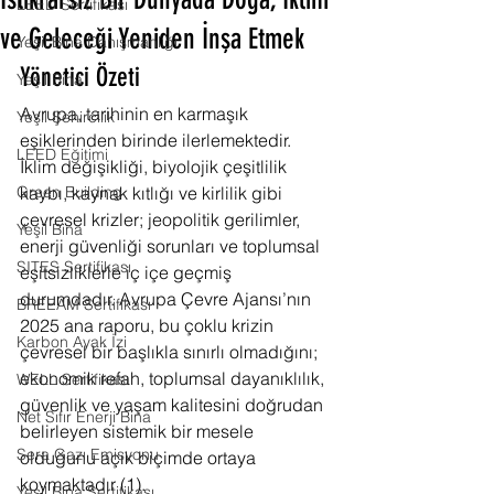
İstikrarsız Bir Dünyada Doğa, İklim
LEED Sertifikası
ve Geleceği Yeniden İnşa Etmek
Yeşil Bina Danışmanlığı
Yönetici Özeti
Yeşil Bina
Avrupa, tarihinin en karmaşık 
Yeşil Şehircilik
eşiklerinden birinde ilerlemektedir. 
LEED Eğitimi
İklim değişikliği, biyolojik çeşitlilik 
Green Building
kaybı, kaynak kıtlığı ve kirlilik gibi 
çevresel krizler; jeopolitik gerilimler, 
Yeşil Bina
enerji güvenliği sorunları ve toplumsal 
SITES Sertifikası
eşitsizliklerle iç içe geçmiş 
durumdadır. Avrupa Çevre Ajansı’nın 
BREEAM Sertifikası
2025 ana raporu, bu çoklu krizin 
Karbon Ayak İzi
çevresel bir başlıkla sınırlı olmadığını; 
ekonomik refah, toplumsal dayanıklılık, 
WELL Sertifikası
güvenlik ve yaşam kalitesini doğrudan 
Net Sıfır Enerji Bina
belirleyen sistemik bir mesele 
Sera Gazı Emisyonu
olduğunu açık biçimde ortaya 
koymaktadır (1).
Yeşil Bina Sertifikası