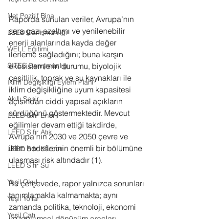
Net Pozitif Bina
Raporda sunulan veriler, Avrupa’nın 
sera gazı azaltımı ve yenilenebilir 
LEED Danışmanlığı
enerji alanlarında kayda değer 
WELL Eğitimi
ilerleme sağladığını; buna karşın 
SITES Danışmanlığı
ekosistemlerin durumu, biyolojik 
çeşitlilik, toprak ve su kaynakları ile 
İklim Değişikliği Eylem Planı
iklim değişikliğine uyum kapasitesi 
Akıllı Şehir
açısından ciddi yapısal açıkların 
sürdüğünü göstermektedir. Mevcut 
LEED Sıfır Enerji
eğilimler devam ettiği takdirde, 
LEED Sıfır Atık
Avrupa’nın 2030 ve 2050 çevre ve 
iklim hedeflerinin önemli bir bölümüne 
LEED Sıfır Karbon
ulaşması risk altındadır (1).
LEED Sıfır Su
Yeşil Okul
Bu çerçevede, rapor yalnızca sorunları 
tanımlamakla kalmamakta; aynı 
Yeşil Yollar
zamanda politika, teknoloji, ekonomi 
Yeşil Çatı
ve toplumsal dönüşüm araçları 