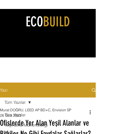
ECO
BUILD
Yazı
Tüm Yazılar
Murat DOĞRU, LEED AP BD+C, Envision SP
Tüm Yazılar
26 Oca 2023
Ofislerde Yer Alan Yeşil Alanlar ve
Yeşil Bina Mühendisliği