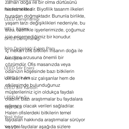
zaman doğa ile bir olma dürtüsünü 
hissetmektedir. Biyofilik tasarım ilkeleri 
Net Pozitif Bina
buradan doğmaktadır. Bununla birlikte, 
LEED Danışmanlığı
yaşam tarzı değişiklikleri nedeniyle, bu 
WELL Eğitimi
arzu, özellikle işyerlerimizde, çoğumuz 
için erişemediğimiz bir konudur.
SITES Danışmanlığı
İklim Değişikliği Eylem Planı
İç mekan ofis bitkileri insanın doğa ile 
bir olma arzusuna önemli bir 
Akıllı Şehir
çözümdür. Ofis masanızda veya 
LEED Sıfır Enerji
odanızın köşesinde bazı bitkilerin 
olması, hem siz çalışanlar hem de 
LEED Sıfır Atık
etkileşimde bulunduğunuz 
LEED Sıfır Karbon
müşterileriniz için oldukça faydalı 
LEED Sıfır Su
olabilir. Bazı araştırmalar bu faydalara 
referans olacak verileri sağladılar. 
Yeşil Okul
Halen ofislerdeki bitkilerin temel 
Yeşil Yollar
faydaları hakkında araştırmalar sürüyor 
ve yeni faydalar aşağıda sizlere 
Yeşil Çatı