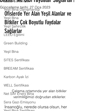
Bitkiler Ne Gibi Faydalar Sağlarlar?
LEED Sertifikası
Güncelleme tarihi:
27 Oca 2023
Yeşil Bina Danışmanlığı
Ofislerde Yer Alan Yeşil Alanlar ve 
Yeşil Bina
Bitkiler Çok Boyutlu Faydalar 
Yeşil Şehircilik
Sağlarlar
LEED Eğitimi
Green Building
Yeşil Bina
SITES Sertifikası
BREEAM Sertifikası
Karbon Ayak İzi
WELL Sertifikası
Çalışma ortamında yer alan bitkiler 
Net Sıfır Enerji Bina
verimliliğimizi doğrudan etkilerler.
Sera Gazı Emisyonu
İnsanoğlu, nerede olursa olsun, her 
Yeşil Bina Sertifikası