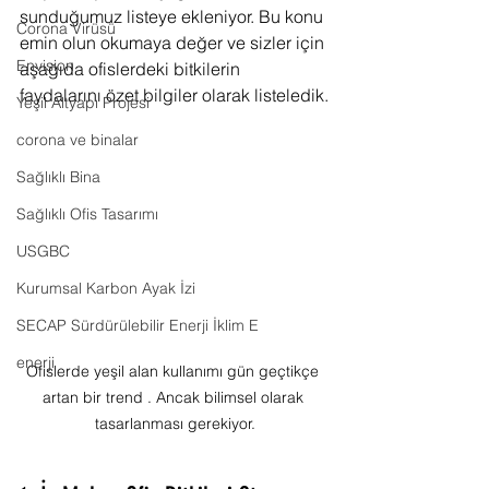
sunduğumuz listeye ekleniyor. Bu konu 
Corona Virüsü
emin olun okumaya değer ve sizler için 
Envision
aşağıda ofislerdeki bitkilerin 
faydalarını özet bilgiler olarak listeledik.
Yeşil Altyapı Projesi
corona ve binalar
Sağlıklı Bina
Sağlıklı Ofis Tasarımı
USGBC
Kurumsal Karbon Ayak İzi
SECAP Sürdürülebilir Enerji İklim E
enerji
Ofislerde yeşil alan kullanımı gün geçtikçe 
artan bir trend . Ancak bilimsel olarak 
tasarlanması gerekiyor.