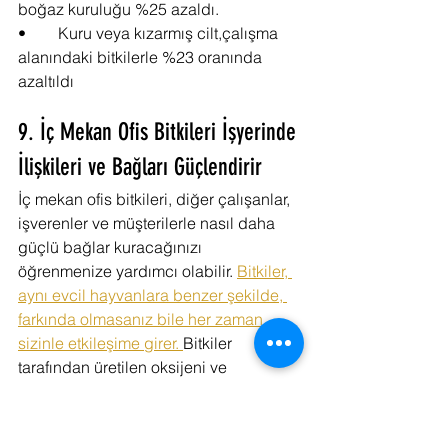
boğaz kuruluğu %25 azaldı.
•	Kuru veya kızarmış cilt,çalışma 
alanındaki bitkilerle %23 oranında 
azaltıldı
9. İç Mekan Ofis Bitkileri İşyerinde 
İlişkileri ve Bağları Güçlendirir
İç mekan ofis bitkileri, diğer çalışanlar, 
işverenler ve müşterilerle nasıl daha 
güçlü bağlar kuracağınızı 
öğrenmenize yardımcı olabilir. 
Bitkiler, 
aynı evcil hayvanlara benzer şekilde, 
farkında olmasanız bile her zaman 
sizinle etkileşime girer. 
Bitkiler 
tarafından üretilen oksijeni ve 
yiyeceklerini yapmak için kullandıkları 
karbondioksiti soluyoruz. Yukarıdaki 
bölümlerde belirtildiği gibi, bitkiler 