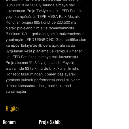
3'ünü 2018 ve 2020 yıllarında almaya hak
kazanmıştır. Proje Türkiye’nin ilk LEED Sertifikalı
yeşil kampüsüdür. TEPE-MESA Park Mozaik
Konutları projesi 885 konut ve 220.500 m2
olarak projelendirilmiş ve tamamlanmıştır.
Binaların %31'i geri dönüşümlü malzemelerden
yapılmıştır. LEED USGBC NC Gold sertifika alan
kampüs Türkiye’de ilk defa açık alanlarda
uygulanan yeşil planlama ve kampüs kriterleri
ile LEED Sertifikası almaya hak kazanmıştır.
Proje alanının %43'ü yeşil alandır. Peyzaj
alanlarında 83 farklı türde bitki kullanılmıştır.
Konsept tasarımından itibaren başlayarak
yapıların yüksek performanslı enerji-su verimli
olması konusunda danışmanlık hizmeti
sunulmuştur.
Bilgiler
Konum
Proje Sahibi