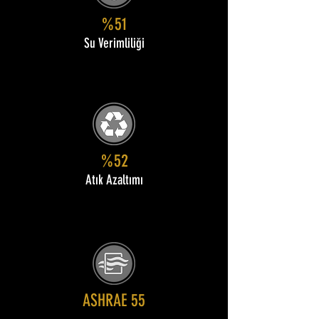
%51
Su Verimliliği
%52
Atık Azaltımı
ASHRAE 55