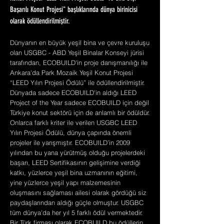
Başarılı Konut Projesi" başlıklarında dünya birinicisi
olarak ödüllendirilmiştir.
Dünyanın en büyük yeşil bina ve çevre kuruluşu
olan USGBC - ABD Yeşil Binalar Konseyi jürisi
tarafından, ECOBUILD'in proje danışmanılığı ile
Ankara'da Park Mozaik Yeşil Konut Projesi
“LEED Yılın Projesi Ödülü” ile ödüllendirilmiştir.
Dünyada sadece ECOBUILD'in aldığı LEED
Project of the Year sadece ECOBUILD için değil
Türkiye konut sektörü için de anlamlı bir ödüldür.
Onlarca farklı kriter ile verilen USGBC LEED
Yılın Projesi Ödülü, dünya çapında önemli
projeler ile yarışmıştır. ECOBUILD’in 2009
yılından bu yana yürütmüş olduğu projelerdeki
başarı, LEED Sertifikasının gelişimine verdiği
katkı, yüzlerce yeşil bina uzmanının eğitimi,
yine yüzlerce yeşil yapı malzemesinin
oluşmasını sağlaması ailesi olarak gördüğü siz
paydaşlarından aldığı güçle olmuştur. USGBC
tüm dünya'da her yıl 5 farklı ödül vermektedir.
Bir Türk firması olarak ECOBUILD bu ödüllerin