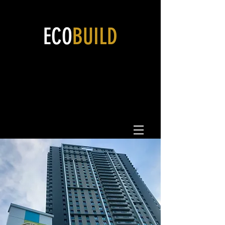
ECO
BUILD