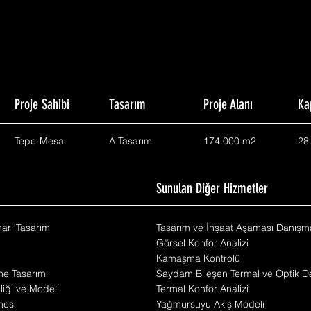
Proje Sahibi
Tasarım
Proje Alanı
Ka
Tepe-Mesa
A Tasarım
174.000 m2
28
m
Sunulan Diğer Hizmetler
mari Tasarım
Tasarım ve İnşaat Aşaması Danışma
Görsel Konfor Analizi
Kamaşma Kontrolü
he Tasarımı
Saydam Bileşen Termal ve Optik De
iliği ve Modeli
Termal Konfor Analizi
mesi
Yağmursuyu Akış Modeli