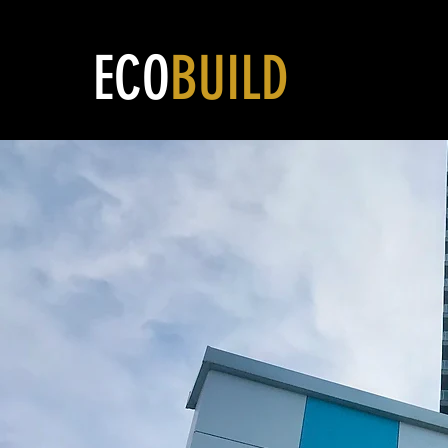
ECO
BUILD