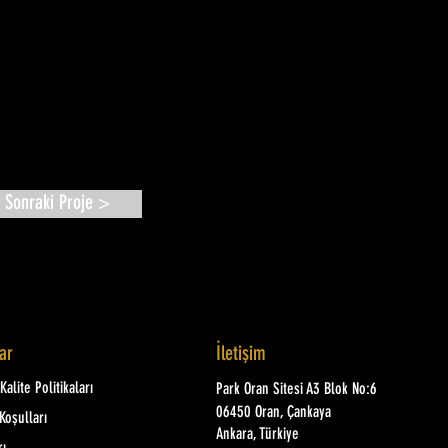
Sonraki Proje >
lar
İletişim
alite Politikaları
Park Oran Sitesi A3 Blok No:6
06450 Oran, Çankaya
Koşulları
Ankara, Türkiye