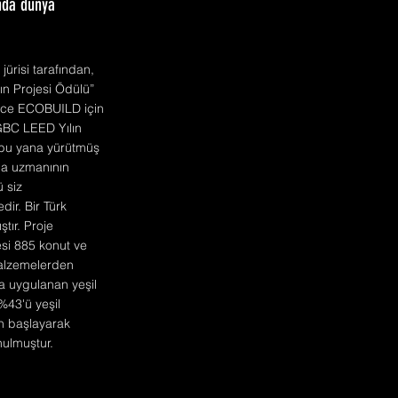
ında dünya
ürisi tarafından,
ın Projesi Ödülü”
dece ECOBUILD için
USGBC LEED Yılın
n bu yana yürütmüş
ina uzmanının
 siz
ir. Bir Türk
tır. Proje
esi 885 konut ve
malzemelerden
a uygulanan yeşil
%43'ü yeşil
ren başlayarak
nulmuştur.