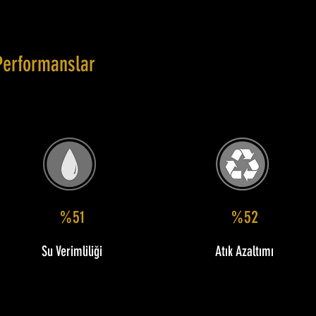
Performanslar
%51
%52
Su Verimliliği
Atık Azaltımı