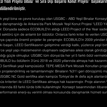
ED Yılın Projesi Ödülü” ve Sıra Dışı Başarılı Konut Projesi" başlıklar
ödüllendirilmiştir.
 yeşil bina ve çevre kuruluşu olan USGBC - ABD Yeşil Binalar Konseyi j
 danışmanılığı ile Ankara'da Park Mozaik Yeşil Konut Projesi “LEED Yıl
iştir. Dünyada sadece ECOBUILD'in aldığı LEED Project of the Year sa
t sektörü için de anlamlı bir ödüldür. Onlarca farklı kriter ile verilen 
nya çapında önemli projeler ile yarışmıştır. ECOBUILD’in 2009 yılında
i başarı, LEED Sertifikasının gelişimine verdiği katkı, yüzlerce yeşil b
erce yeşil yapı malzemesinin oluşmasını sağlaması ailesi olarak gördüğü
ığı güçle olmuştur. USGBC tüm dünya'da her yıl 5 farklı ödül vermekted
OBUILD bu ödüllerin 3'ünü 2018 ve 2020 yıllarında almaya hak kazanmış
EED Sertifikalı yeşil kampüsüdür. TEPE-MESA Park Mozaik Konutları proj
 projelendirilmiş ve tamamlanmıştır. Binaların %31'i geri dönüşümlü 
 USGBC NC Gold sertifika alan kampüs Türkiye’de ilk defa açık alanlard
 kriterleri ile LEED Sertifikası almaya hak kazanmıştır. Proje alanının 
anlarında 83 farklı türde bitki kullanılmıştır. Konsept tasarımından itiba
performanslı enerji-su verimli olması konusunda danışmanlık hizmeti su