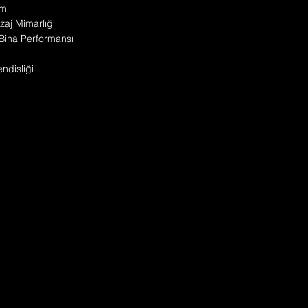
mı
zaj Mimarlığı
Bina Performansı
disliği