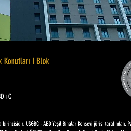
 Konutları I Blok
 BD+C
a birincisidir. USGBC - ABD Yeşil Binalar Konseyi jürisi tarafından, P