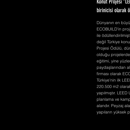
Konut Projesi “LE
birinicisi olarak 
Dünyanın en büyük
ECOBUILD'in proje
ile ödüllendirilm
değil Türkiye konu
Projesi Ödülü, dü
olduğu projelerdek
eğitimi, yine yüzl
paydaşlarından ald
firması olarak EC
Türkiye’nin ilk L
220.500 m2 olarak
yapılmıştır. LEED
planlama ve kampüs
alandır. Peyzaj al
yapıların yüksek 