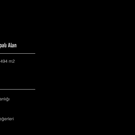
palı Alan
.494 m2
nlığı
ğerleri