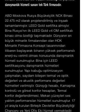
danışmanlık hizmeti sunan tek Türk firmasıdır.
ABD Moskova Rusya Büyükelçilik NOX Binası
22.475 m2 olarak projelendirilmiş ve inşaatı
tamamlanmıştır. LEED Gold sertifika almıştır.
Bina Rusya’nın ilk LEED Gold v4 OM sertifikalı
binası olma özelliği taşımaktadır. Dünyanın en
büyük mimarlık firmalarından olan HOK
Mimarlık Firmasına Konsept tasarımından
itibaren başlayarak binanın yüksek performanslı
enerji-su verimli olması konusunda danışmanlık
hizmeti sunulmuştur. Bina için LEED
sertifikasyonu danışmanlık hizmetleri
sunulmuştur. Yapı kabuğu optimizasyon
çalışmaları, saydam bileşen termal ve optik
değerleri ve akustik performans değerleri
hizmetleri verilmiştir. Günışığı hesabı, Kamaşma
kontrolü ve görsel konfor hesapları, Termal
konfor değerlendirmesi, Mekan yüzeyleri ses
yalıtım performansları hizmetleri sunulmuştur. 17
yıl arayla kurulan Birleşik Devletler Büyükelçiliği
Chancery ve Yeni Ofis Eki hizmet vermektedir.