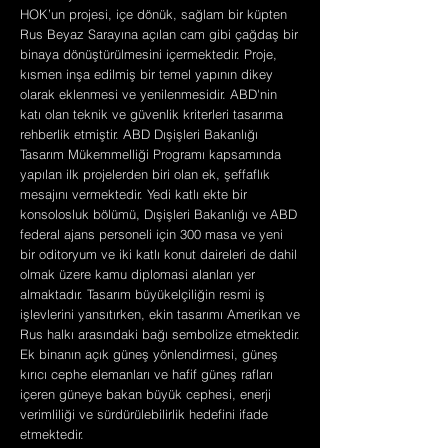
HOK’un projesi, içe dönük, sağlam bir küpten
Rus Beyaz Sarayına açılan cam gibi çağdaş bir
binaya dönüştürülmesini içermektedir. Proje,
kısmen inşa edilmiş bir temel yapının dikey
olarak eklenmesi ve yenilenmesidir. ABD'nin
katı olan teknik ve güvenlik kriterleri tasarıma
rehberlik etmiştir. ABD Dışişleri Bakanlığı
Tasarım Mükemmelliği Programı kapsamında
yapılan ilk projelerden biri olan ek, şeffaflık
mesajını vermektedir. Yedi katlı ekte bir
konsolosluk bölümü, Dışişleri Bakanlığı ve ABD
federal ajans personeli için 300 masa ve yeni
bir oditoryum ve iki katlı konut daireleri de dahil
olmak üzere kamu diplomasi alanları yer
almaktadır. Tasarım büyükelçiliğin resmi iş
işlevlerini yansıtırken, ekin tasarımı Amerikan ve
Rus halkı arasındaki bağı sembolize etmektedir.
Ek binanın açık güneş yönlendirmesi, güneş
kırıcı cephe elemanları ve hafif güneş rafları
içeren güneye bakan büyük cephesi, enerji
verimliliği ve sürdürülebilirlik hedefini ifade
etmektedir.