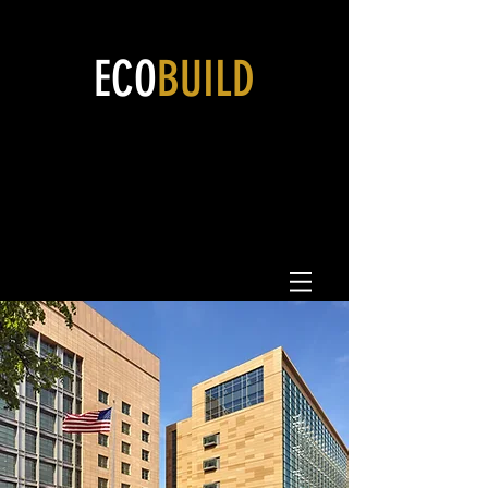
ECO
BUILD