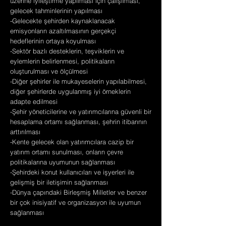
üzerine iyileştirme yapılması için çalışılması,
gelecek tahminlerinin yapılması
-Gelecekte şehirden kaynaklanacak
emisyonların azaltılmasının gerçekçi
hedeflerinin ortaya koyulması
-Sektör bazlı desteklerin, teşviklerin ve
eylemlerin belirlenmesi, politikaların
oluşturulması ve ölçülmesi
-Diğer şehirler ile mukayeselerin yapılabilmesi,
diğer şehirlerde uygulanmış iyi örneklerin
adapte edilmesi
-Şehir yöneticilerine ve yatırımcılarına güvenli bir
hesaplama ortamı sağlanması, şehrin itibarının
arttırılması
-Kente gelecek olan yatırımcılara cazip bir
yatırım ortamı sunulması, onların çevre
politikalarına uyumunun sağlanması
-Şehirdeki konut kullanıcıları ve işyerleri ile
gelişmiş bir iletişimin sağlanması
-Dünya çapındaki Birleşmiş Milletler ve benzer
bir çok inisiyatif ve organizasyon ile uyumun
sağlanması