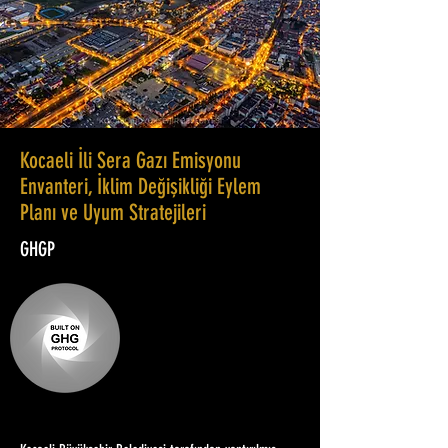
Kocaeli İli Sera Gazı Emisyonu
Envanteri, İklim Değişikliği Eylem
Planı ve Uyum Stratejileri
GHGP