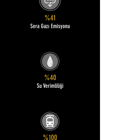
%41
Sera Gazı Emisyonu
%40
Su Verimliliği
%100