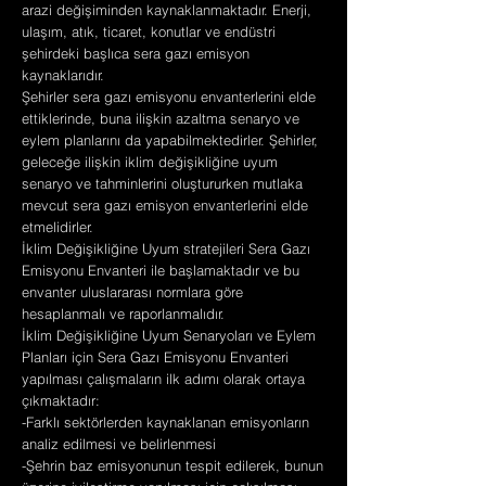
arazi değişiminden kaynaklanmaktadır. Enerji,
ulaşım, atık, ticaret, konutlar ve endüstri
şehirdeki başlıca sera gazı emisyon
kaynaklarıdır.
Şehirler sera gazı emisyonu envanterlerini elde
ettiklerinde, buna ilişkin azaltma senaryo ve
eylem planlarını da yapabilmektedirler. Şehirler,
geleceğe ilişkin iklim değişikliğine uyum
senaryo ve tahminlerini oluştururken mutlaka
mevcut sera gazı emisyon envanterlerini elde
etmelidirler.
İklim Değişikliğine Uyum stratejileri Sera Gazı
Emisyonu Envanteri ile başlamaktadır ve bu
envanter uluslararası normlara göre
hesaplanmalı ve raporlanmalıdır.
İklim Değişikliğine Uyum Senaryoları ve Eylem
Planları için Sera Gazı Emisyonu Envanteri
yapılması çalışmaların ilk adımı olarak ortaya
çıkmaktadır:
-Farklı sektörlerden kaynaklanan emisyonların
analiz edilmesi ve belirlenmesi
-Şehrin baz emisyonunun tespit edilerek, bunun