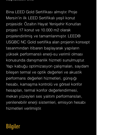
Bina LEED Gold Sertifikası almıştır. Proje
Mersin’in ilk LEED Sertifikalı yeşil konut
projesidir. Özaltın Hayat Yenişehir Konutları
projesi 17 konut ve 10.000 m2 olarak
projelendirilmiş ve tamamlanmıştır. LEED®
USGBC NC Gold sertifika alan projenin konsept
tasarımından itibaren başlayarak yapıların
yüksek performanslı enerji-su verimli olması
konusunda danışmanlık hizmeti sunulmuştur.
Yapı kabuğu optimizasyon çalışmaları, saydam
bileşen termal ve optik değerleri ve akustik
performans değerleri hizmetleri, günışığı
hesabı, kamaşma kontrolü ve görsel konfor
hesapları, termal konfor değerlendirmesi,
mekan yüzeyleri ses yalıtım performansları,
yenilenebilir enerji sistemleri, emisyon hesabı
hizmetleri verilmiştir.
Bilgiler