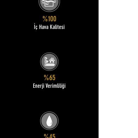
%100
İç Hava Kalitesi
%65
Enerji Verimliliği
%45