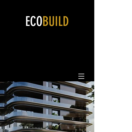
ECO
BUILD