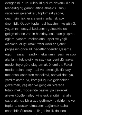
dengesini, sürdürülebilirliğini ve dayanıklılığını
(esnekliğini) garanti altına almaktır. Bunu
yaparken gelenekleri, toplumsal yapıyı,
geçmişin ilişkiler sistemini anlamak çok
önemlidir. Özbek toplumsal hayatının ve günlük
yaşamının sosyal kodlarının gelecekte de
gelişmelerine zemin hazırlayacak olan çalışma,
eğitim, yaşam, mekanlarını, spor ve yeşil
alanlarını oluşturmak “Yeni Andijan Şehri”
projesinin öncelikli hedeflerindendir. Çalışma,
eğitim, yaşam, sağlık mekanlarını, yeşil ve spor
alanlarını teknolojik ve sayı- sal yeni dünyaya,
modeniteye göre oluşturmak önemlidir. Fakat
modern olanı, sayı- sal ve teknolojik dünyayı
mekansallaştırırken mahalleyi, sosyal dokuyu,
yardımlaşma- yı, komşuluğu ve gelenekleri
gözetmek, yaşlıları ve gençleri birarada
tutabilmek, modernite baskısıyla çekirdek
aileye küçülen aileyi yine eskisi gibi mahalle
çatısı altında bir araya getirmek, birbirlerine ve
topluma destek olmalarını sağlamak daha
önemlidir. Sürdürülebilir şehircilik dalında