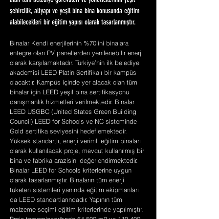
alan tüm belediye görevlileri ve yöneticilerinin yeşil
şehircilik, altyapı ve yeşil bina bina konusunda eğitim
alabilecekleri bir eğitim yapısı olarak tasarlanmıştır.
Binalar Kendi enerjilerinin %70'ini binalara
entegre olan PV panellerden yenilenebilir enerji
olarak karşılamaktadır. Türkiye’nin ilk belediye
akademisi LEED Platin Sertifikalı bir kampüs
olacaktır. Kampüs içinde yer alacak olan tüm
binalar için LEED yeşil bina sertifikasyonu
danışmanlık hizmetleri verilmektedir. Binalar
LEED USGBC (United States Green Building
Council) LEED for Schools ve NC sisteminde
Gold sertifika seviyesini hedeflemektedir.
Yüksek standartlı, enerji verimli eğitim binaları
olarak kullanılacak proje, mevcut kullanılmış bir
bina ve fabrika arazisini değerlendirmektedir.
Binalar LEED for Schools kriterlerine uygun
olarak tasarlanmıştır. Binaların tüm enerji
tüketen sistemleri yanında eğitim ekipmanları
da LEED standartlarındadır. Yapının tüm
malzeme seçimi eğitim kriterlerinde yapılmıştır.