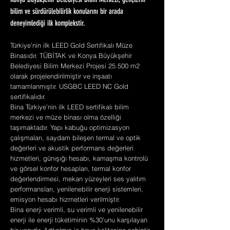
Konya Büyükşehir Belediyesi Bilim Merkezi, gençlerin
bilim ve sürdürülebilirlik konularını bir arada
deneyimlediği ilk komplekstir.
Türkiye’nin ilk LEED Gold Sertifikalı Müze
Binasıdır. TÜBİTAK ve Konya Büyükşehir
Belediyesi Bilim Merkezi Projesi 25.500 m2
olarak projelendirilmiştir ve inşaatı
tamamlanmıştır. USGBC LEED NC Gold
sertifikalıdır.
Bina Türkiye’nin ilk LEED sertifikalı bilim
merkezi ve müze binası olma özelliği
taşımaktadır. Yapı kabuğu optimizasyon
çalışmaları, saydam bileşen termal ve optik
değerleri ve akustik performans değerleri
hizmetleri, günışığı hesabı, kamaşma kontrolü
ve görsel konfor hesapları, termal konfor
değerlendirmesi, mekan yüzeyleri ses yalıtım
performansları, yenilenebilir enerji sistemleri,
emisyon hesabı hizmetleri verilmiştir.
Bina enerji verimli, su verimli ve yenilenebilir
enerji ile enerji tüketiminin %30’unu karşılayan