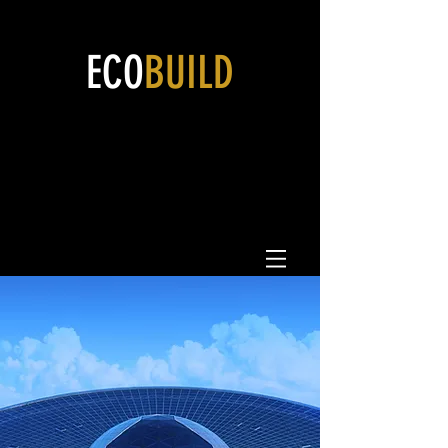
ECO
BUILD