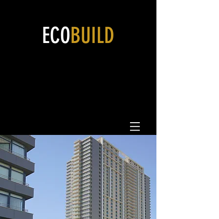
ECO
BUILD