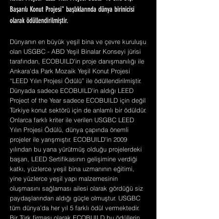
Başarılı Konut Projesi" başlıklarında dünya birinicisi
olarak ödüllendirilmiştir.
Dünyanın en büyük yeşil bina ve çevre kuruluşu
olan USGBC - ABD Yeşil Binalar Konseyi jürisi
tarafından, ECOBUILD'in proje danışmanılığı ile
Ankara'da Park Mozaik Yeşil Konut Projesi
“LEED Yılın Projesi Ödülü” ile ödüllendirilmiştir.
Dünyada sadece ECOBUILD'in aldığı LEED
Project of the Year sadece ECOBUILD için değil
Türkiye konut sektörü için de anlamlı bir ödüldür.
Onlarca farklı kriter ile verilen USGBC LEED
Yılın Projesi Ödülü, dünya çapında önemli
projeler ile yarışmıştır. ECOBUILD’in 2009
yılından bu yana yürütmüş olduğu projelerdeki
başarı, LEED Sertifikasının gelişimine verdiği
katkı, yüzlerce yeşil bina uzmanının eğitimi,
yine yüzlerce yeşil yapı malzemesinin
oluşmasını sağlaması ailesi olarak gördüğü siz
paydaşlarından aldığı güçle olmuştur. USGBC
tüm dünya'da her yıl 5 farklı ödül vermektedir.
Bir Türk firması olarak ECOBUILD bu ödüllerin