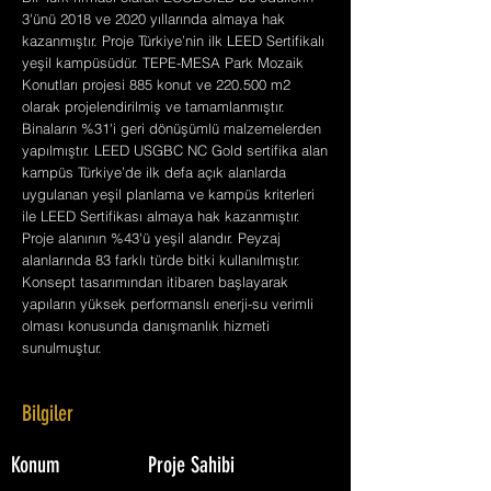
3'ünü 2018 ve 2020 yıllarında almaya hak
kazanmıştır. Proje Türkiye’nin ilk LEED Sertifikalı
yeşil kampüsüdür. TEPE-MESA Park Mozaik
Konutları projesi 885 konut ve 220.500 m2
olarak projelendirilmiş ve tamamlanmıştır.
Binaların %31'i geri dönüşümlü malzemelerden
yapılmıştır. LEED USGBC NC Gold sertifika alan
kampüs Türkiye’de ilk defa açık alanlarda
uygulanan yeşil planlama ve kampüs kriterleri
ile LEED Sertifikası almaya hak kazanmıştır.
Proje alanının %43'ü yeşil alandır. Peyzaj
alanlarında 83 farklı türde bitki kullanılmıştır.
Konsept tasarımından itibaren başlayarak
yapıların yüksek performanslı enerji-su verimli
olması konusunda danışmanlık hizmeti
sunulmuştur.
Bilgiler
Konum
Proje Sahibi