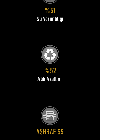
%51
Su Verimliliği
%52
Atık Azaltımı
ASHRAE 55