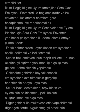
etmelidirler.
İklim Değişikliğine Uyum stratejileri Sera Gazı
Emisyonu Envanteri ile başlamaktadır ve bu
envanter uluslararası normlara göre
hesaplanmalı ve raporlanmalıdır.
İklim Değişikliğine Uyum Senaryoları ve Eylem
Planları için Sera Gazı Emisyonu Envanteri
yapılması çalışmaların ilk adımı olarak ortaya
çıkmaktadır:
-Farklı sektörlerden kaynaklanan emisyonların
analiz edilmesi ve belirlenmesi
-Şehrin baz emisyonunun tespit edilerek, bunun
üzerine iyileştirme yapılması için çalışılması,
gelecek tahminlerinin yapılması
-Gelecekte şehirden kaynaklanacak
emisyonların azaltılmasının gerçekçi
hedeflerinin ortaya koyulması
-Sektör bazlı desteklerin, teşviklerin ve
eylemlerin belirlenmesi, politikaların
oluşturulması ve ölçülmesi
-Diğer şehirler ile mukayeselerin yapılabilmesi,
diğer şehirlerde uygulanmış iyi örneklerin