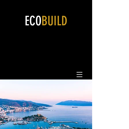
ECO
BUILD