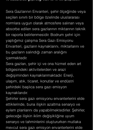
Sera Gazlarının Envanteri, şehir ölçeğinde veya
seçilen sınırlı bir bölge özelinde uluslararası
normlara uygun olarak atmosfere salınan veya
absorbe edilen sera gazlarının miktarının teknik
bir raporla belirlenmesidir. Bodrum şehri için
yaptığımız çalışma Sera Gazı Emisyonu
Envanteri, gazların kaynaklarını, miktarlarını ve
bu gazların salındığı zaman aralığını
içermektedir.
Sera gazları, şehir içi ve ona hizmet eden art
bölgesindeki aktivitelerden ve arazi
değişiminden kaynaklanmaktadır. Enerji,
ulaşım, atık, ticaret, konutlar ve endüstri
şehirdeki başlıca sera gazı emisyon
kaynaklarıdır.
Şehirler sera gazı emisyonu envanterlerini elde
ettiklerinde, buna ilişkin azaltma senaryo ve
eylem planlarını da yapabilmektedirler. Şehirler,
geleceğe ilişkin iklim değişikliğine uyum
senaryo ve tahminlerini oluştururken mutlaka
mevcut sera gazı emisyon envanterlerini elde