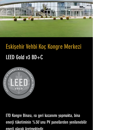
Eskişehir Vehbi Koç Kongre Merkezi
LEED Gold v3 BD+C
ETO Kongre Binası, ısı geri kazanımı yapmakta, bina
enerji tüketiminin %30'unu PV panellerden yenilenebilir
enerji olarak üretmektedir.