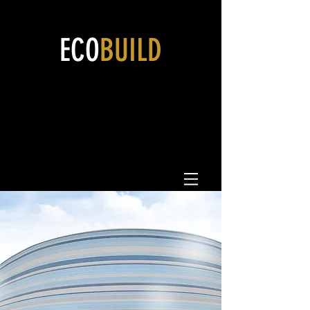
ECO
BUILD