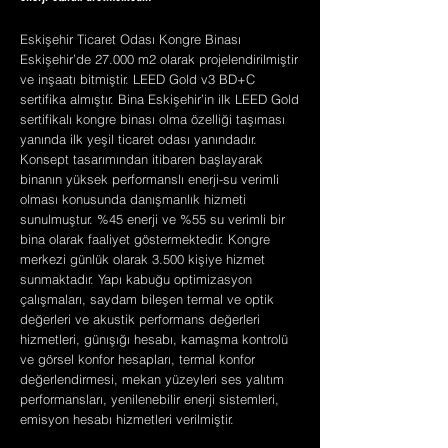
Eskişehir Ticaret Odası Kongre Binası
Eskişehir’de 27.000 m2 olarak projelendirilmiştir
ve inşaatı bitmiştir. LEED Gold v3 BD+C
sertifika almıştır. Bina Eskişehir’in ilk LEED Gold
sertifikalı kongre binası olma özelliği taşıması
yanında ilk yeşil ticaret odası yanındadır.
Konsept tasarımından itibaren başlayarak
binanın yüksek performanslı enerji-su verimli
olması konusunda danışmanlık hizmeti
sunulmuştur. %45 enerji ve %55 su verimli bir
bina olarak faaliyet göstermektedir. Kongre
merkezi günlük olarak 3.500 kişiye hizmet
sunmaktadır. Yapı kabuğu optimizasyon
çalışmaları, saydam bileşen termal ve optik
değerleri ve akustik performans değerleri
hizmetleri, günışığı hesabı, kamaşma kontrolü
ve görsel konfor hesapları, termal konfor
değerlendirmesi, mekan yüzeyleri ses yalıtım
performansları, yenilenebilir enerji sistemleri,
emisyon hesabı hizmetleri verilmiştir.