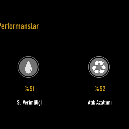
Performanslar
%51
%52
Su Verimliliği
Atık Azaltımı