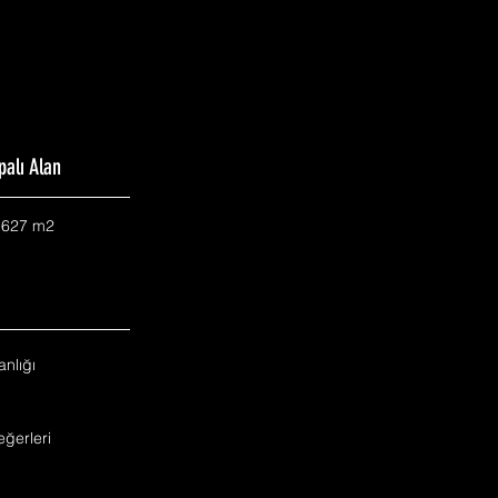
palı Alan
.627 m2
nlığı
ğerleri