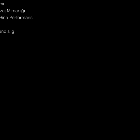
mı
zaj Mimarlığı
Bina Performansı
disliği