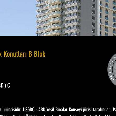
 Konutları B Blok
 BD+C
a birincisidir. USGBC - ABD Yeşil Binalar Konseyi jürisi tarafından, P