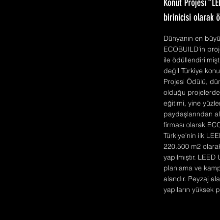
Konut Projesi “LE
birinicisi olarak 
Dünyanın en büyük
ECOBUILD'in proje
ile ödüllendirilm
değil Türkiye konu
Projesi Ödülü, dü
olduğu projelerdek
eğitimi, yine yüzl
paydaşlarından ald
firması olarak EC
Türkiye’nin ilk L
220.500 m2 olarak
yapılmıştır. LEED
planlama ve kampüs
alandır. Peyzaj al
yapıların yüksek 