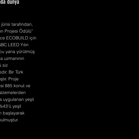
ında dünya
ürisi tarafından,
ın Projesi Ödülü”
dece ECOBUILD için
USGBC LEED Yılın
n bu yana yürütmüş
ina uzmanının
 siz
ir. Bir Türk
tır. Proje
esi 885 konut ve
malzemelerden
a uygulanan yeşil
%43'ü yeşil
ren başlayarak
nulmuştur.