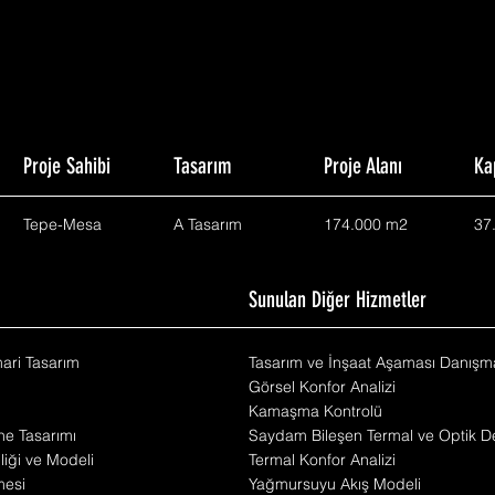
Proje Sahibi
Tasarım
Proje Alanı
Ka
Tepe-Mesa
A Tasarım
174.000 m2
37
m
Sunulan Diğer Hizmetler
mari Tasarım
Tasarım ve İnşaat Aşaması Danışma
Görsel Konfor Analizi
Kamaşma Kontrolü
he Tasarımı
Saydam Bileşen Termal ve Optik De
iliği ve Modeli
Termal Konfor Analizi
mesi
Yağmursuyu Akış Modeli