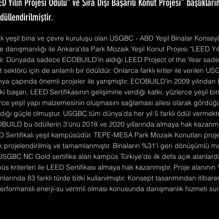
ED Yılın Projesi Ödülü” ve Sıra Dışı Başarılı Konut Projesi" başlıklar
ödüllendirilmiştir.
 yeşil bina ve çevre kuruluşu olan USGBC - ABD Yeşil Binalar Konseyi j
 danışmanılığı ile Ankara'da Park Mozaik Yeşil Konut Projesi “LEED Yıl
iştir. Dünyada sadece ECOBUILD'in aldığı LEED Project of the Year sa
t sektörü için de anlamlı bir ödüldür. Onlarca farklı kriter ile verilen 
nya çapında önemli projeler ile yarışmıştır. ECOBUILD’in 2009 yılında
i başarı, LEED Sertifikasının gelişimine verdiği katkı, yüzlerce yeşil b
erce yeşil yapı malzemesinin oluşmasını sağlaması ailesi olarak gördüğü
ığı güçle olmuştur. USGBC tüm dünya'da her yıl 5 farklı ödül vermekted
OBUILD bu ödüllerin 3'ünü 2018 ve 2020 yıllarında almaya hak kazanmış
EED Sertifikalı yeşil kampüsüdür. TEPE-MESA Park Mozaik Konutları proj
 projelendirilmiş ve tamamlanmıştır. Binaların %31'i geri dönüşümlü 
 USGBC NC Gold sertifika alan kampüs Türkiye’de ilk defa açık alanlard
 kriterleri ile LEED Sertifikası almaya hak kazanmıştır. Proje alanının 
anlarında 83 farklı türde bitki kullanılmıştır. Konsept tasarımından itiba
performanslı enerji-su verimli olması konusunda danışmanlık hizmeti su