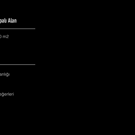
palı Alan
0 m2
nlığı
ğerleri