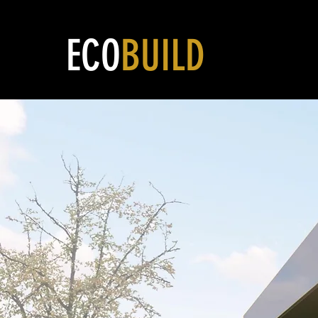
ECO
BUILD