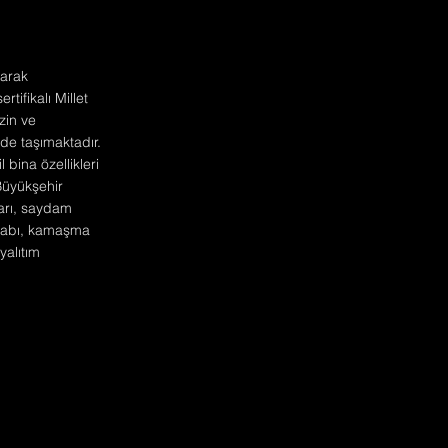
larak
tifikalı Millet
zin ve
de taşımaktadır.
 bina özellikleri
Büyükşehir
ları, saydam
hesabı, kamaşma
yalıtım