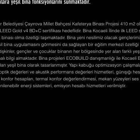
lara yeşil bina fonksiyonlarını sunmaktadır.
r Belediyesi Çayırova Millet Bahçesi Kafeterya Binası Projesi 410 m2 o
. LEED Gold v4 BD+C sertifikası hedeflidir. Bina Kocaeli İlinde ilk LEED ser
binası olma özelliği taşımaktadır. Bina yeni nesilimiz olacak gençlerimi
il bina uygulamasını görmesini da sağlayan bir eğitim merkezi özelliği 
işkinler, gençler ve çocuklar binanın her bölgesinde yer alan farklı yeşil
lı bilgi almaktadır. Bina projeleri ECOBUILD danışmanlığı ile Kocaeli 
dan yeşil bina olarak tasarlanmıştır. Yapı kabuğu optimizasyon çalışma
 optik değerleri ve akustik performans değerleri hizmetleri, günışığı 
 konfor hesapları, termal konfor değerlendirmesi, mekan yüzeyleri ses 
ilenebilir enerji sistemleri, emisyon hesabı hizmetleri verilmiştir.