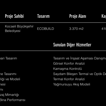
Proje Sahibi
Tasarım
Proje Alanı
Ka
Kocaeli Büyükşehir
ECOBUILD
3.370 m2
41
Belediyesi
m
Sunulan Diğer Hizmetler
mari Tasarım
Tasarım ve İnşaat Aşaması Danışma
Görsel Konfor Analizi
Kamaşma Kontrolü
he Tasarımı
Saydam Bileşen Termal ve Optik De
iliği ve Modeli
Termal Konfor Analizi
mesi
Yağmursuyu Akış Modeli
mı
zaj Mimarlığı
Bina Performansı