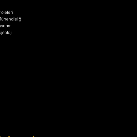
i
ojeleri
 Mühendisliği
asarım
jeoloji