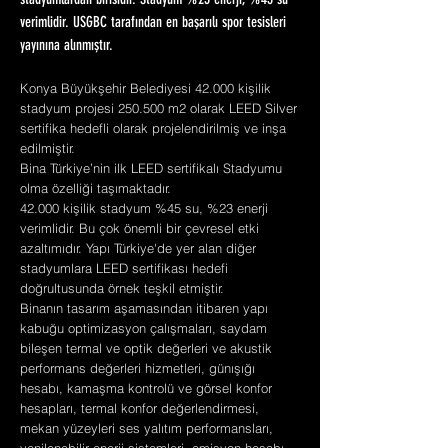
stadyumlardan birisidir. Stadyum %23 enerji, %45 su
verimlidir. USGBC tarafından en başarılı spor tesisleri
yayınına alınmıştır.
Konya Büyükşehir Belediyesi 42.000 kişilik
stadyum projesi 250.500 m2 olarak LEED Silver
sertifika hedefli olarak projelendirilmiş ve inşa
edilmiştir.
Bina Türkiye’nin ilk LEED sertifikalı Stadyumu
olma özelliği taşımaktadır.
42.000 kişilik stadyum %45 su, %23 enerji
verimlidir. Bu çok önemli bir çevresel etki
azaltımıdır. Yapı Türkiye'de yer alan diğer
stadyumlara LEED sertifikası hedefi
doğrultusunda örnek teşkil etmiştir.
Binanın tasarım aşamasından itibaren yapı
kabuğu optimizasyon çalışmaları, saydam
bileşen termal ve optik değerleri ve akustik
performans değerleri hizmetleri, günışığı
hesabı, kamaşma kontrolü ve görsel konfor
hesapları, termal konfor değerlendirmesi,
mekan yüzeyleri ses yalıtım performansları,