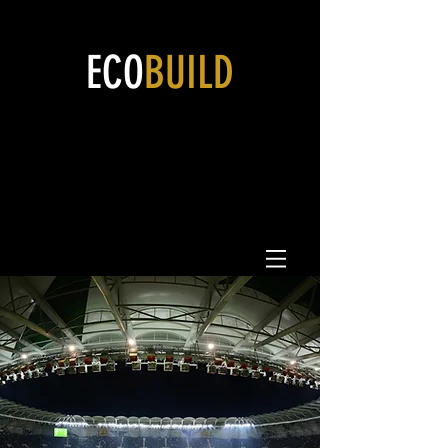
ECO
BUILD