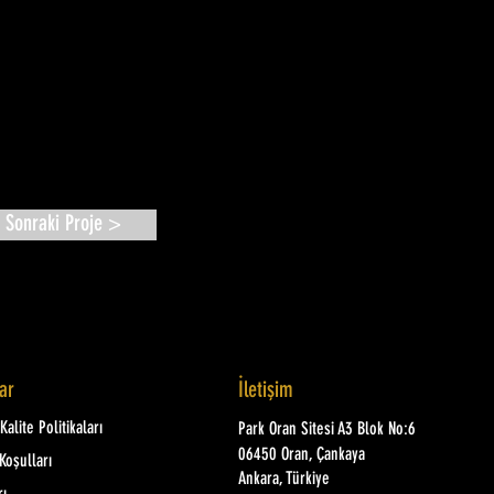
Sonraki Proje >
lar
İletişim
alite Politikaları
Park Oran Sitesi A3 Blok No:6
06450 Oran, Çankaya
Koşulları
Ankara, Türkiye