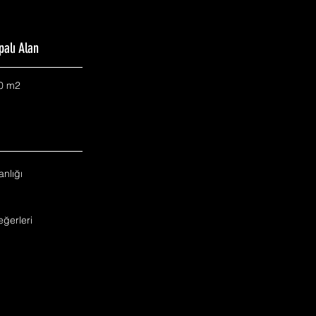
palı Alan
0 m2
nlığı
ğerleri