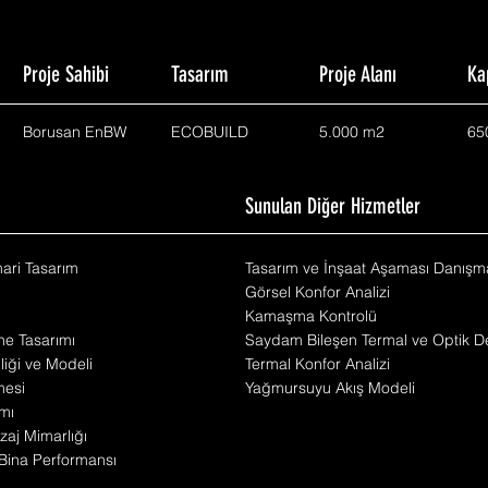
Proje Sahibi
Tasarım
Proje Alanı
Ka
Borusan EnBW
ECOBUILD
5.000 m2
65
m
Sunulan Diğer Hizmetler
mari Tasarım
Tasarım ve İnşaat Aşaması Danışma
Görsel Konfor Analizi
Kamaşma Kontrolü
he Tasarımı
Saydam Bileşen Termal ve Optik De
iliği ve Modeli
Termal Konfor Analizi
mesi
Yağmursuyu Akış Modeli
mı
zaj Mimarlığı
Bina Performansı