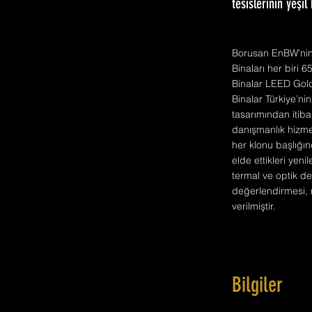
tesislerinin yeşil
Borusan EnBW’nin 
Binaları her biri 6
Binalar LEED Gold 
Binalar Türkiye’nin
tasarımından itib
danışmanlık hizmet
her klonu başlığı
elde ettikleri yen
termal ve optik de
değerlendirmesi, m
verilmiştir.
Bilgiler