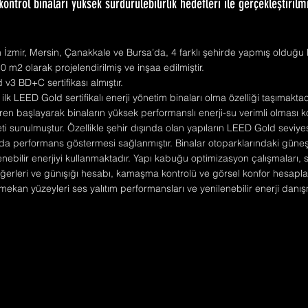
 kontrol binaları yüksek sürdürülebilirlik hedefleri ile gerçekleştirilmi
İzmir, Mersin, Çanakkale ve Bursa’da, 4 farklı şehirde yapmış olduğu 
50 m2 olarak projelendirilmiş ve inşaa edilmiştir.
v3 BD+C sertifikası almıştır.
 ilk LEED Gold sertifikalı enerji yönetim binaları olma özelliği taşımakta
aren başlayarak binaların yüksek performanslı enerji-su verimli olması
i sunulmuştur. Özellikle şehir dışında olan yapıların LEED Gold seviye
nda performans göstermesi sağlanmıştır. Binalar otoparklarındaki güne
ilenebilir enerjiyi kullanmaktadır. Yapı kabuğu optimizasyon çalışmaları
ğerleri ve günışığı hesabı, kamaşma kontrolü ve görsel konfor hesaplar
ekan yüzeyleri ses yalıtım performansları ve yenilenebilir enerji danış