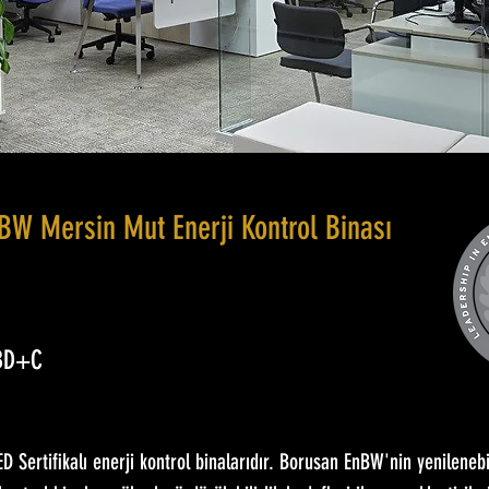
BW Mersin Mut Enerji Kontrol Binası
 BD+C
ED Sertifikalı enerji kontrol binalarıdır. Borusan EnBW'nin yenilenebi