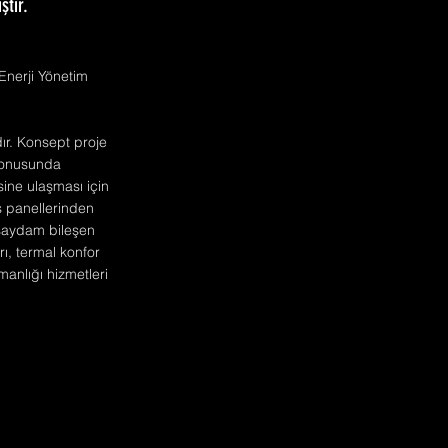
ştir.
Enerji Yönetim
dır. Konsept proje
 konusunda
sine ulaşması için
ş panellerinden
, saydam bileşen
ı, termal konfor
manlığı hizmetleri