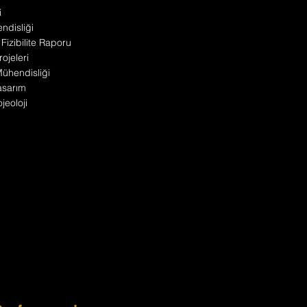
i
disliği
 Fizibilite Raporu
ojeleri
 Mühendisliği
asarım
jeoloji