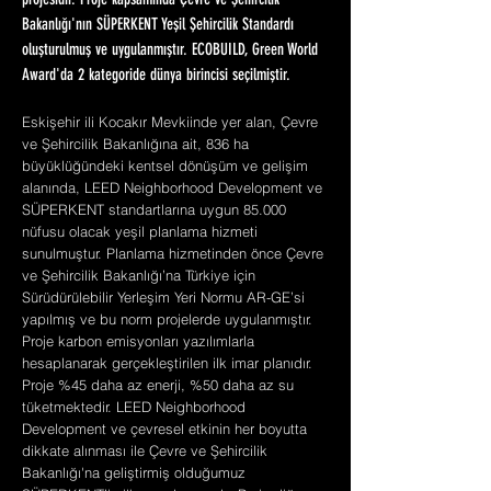
projesidir. Proje kapsamında Çevre ve Şehircilik
Bakanlığı'nın SÜPERKENT Yeşil Şehircilik Standardı
oluşturulmuş ve uygulanmıştır. ECOBUILD, Green World
Award'da 2 kategoride dünya birincisi seçilmiştir.
Eskişehir ili Kocakır Mevkiinde yer alan, Çevre
ve Şehircilik Bakanlığına ait, 836 ha
büyüklüğündeki kentsel dönüşüm ve gelişim
alanında, LEED Neighborhood Development ve
SÜPERKENT standartlarına uygun 85.000
nüfusu olacak yeşil planlama hizmeti
sunulmuştur. Planlama hizmetinden önce Çevre
ve Şehircilik Bakanlığı’na Türkiye için
Sürüdürülebilir Yerleşim Yeri Normu AR-GE’si
yapılmış ve bu norm projelerde uygulanmıştır.
Proje karbon emisyonları yazılımlarla
hesaplanarak gerçekleştirilen ilk imar planıdır.
Proje %45 daha az enerji, %50 daha az su
tüketmektedir. LEED Neighborhood
Development ve çevresel etkinin her boyutta
dikkate alınması ile Çevre ve Şehircilik
Bakanlığı'na geliştirmiş olduğumuz