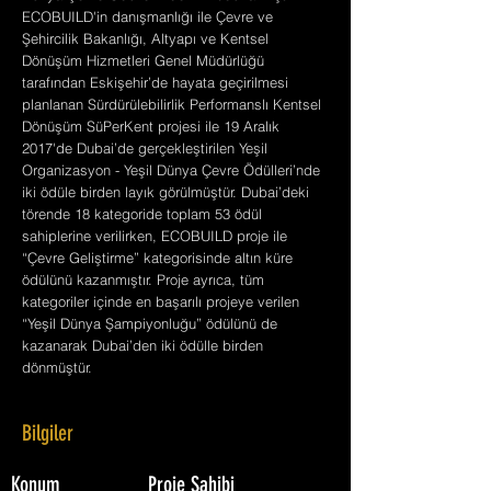
ECOBUILD'in danışmanlığı ile Çevre ve
Şehircilik Bakanlığı, Altyapı ve Kentsel
Dönüşüm Hizmetleri Genel Müdürlüğü
tarafından Eskişehir’de hayata geçirilmesi
planlanan Sürdürülebilirlik Performanslı Kentsel
Dönüşüm SüPerKent projesi ile 19 Aralık
2017'de Dubai’de gerçekleştirilen Yeşil
Organizasyon - Yeşil Dünya Çevre Ödülleri’nde
iki ödüle birden layık görülmüştür. Dubai’deki
törende 18 kategoride toplam 53 ödül
sahiplerine verilirken, ECOBUILD proje ile
“Çevre Geliştirme” kategorisinde altın küre
ödülünü kazanmıştır. Proje ayrıca, tüm
kategoriler içinde en başarılı projeye verilen
“Yeşil Dünya Şampiyonluğu” ödülünü de
kazanarak Dubai’den iki ödülle birden
dönmüştür.
Bilgiler
Konum
Proje Sahibi