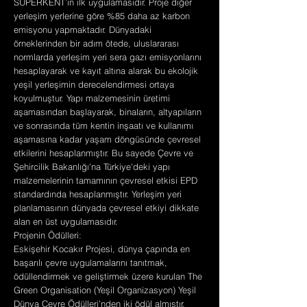
SÜPERKENT’in ilk uygulamasıdır. Proje diğer
yerleşim yerlerine göre %85 daha az karbon
emisyonu yapmaktadır. Dünyadaki
örneklerinden bir adım ötede, uluslararası
normlarda yerleşim yeri sera gazı emisyonlarını
hesaplayarak ve kayıt altına alarak bu ekolojik
yeşil yerleşimin derecelendirmesi ortaya
koyulmuştur. Yapı malzemesinin üretimi
aşamasından başlayarak, binaların, altyapıların
ve sonrasında tüm kentin inşaatı ve kullanımı
aşamasına kadar yaşam döngüsünde çevresel
etkilerini hesaplanmıştır. Bu sayede Çevre ve
Şehircilik Bakanlığı'na Türkiye'deki yapı
malzemelerinin tamamının çevresel etkisi EPD
standardında hesaplanmıştır. Yerleşim yeri
planlamasının dünyada çevresel etkiyi dikkate
alan en üst uygulamasıdır.
Projenin Ödülleri:
Eskişehir Kocakır Projesi, dünya çapında en
başarılı çevre uygulamalarını tanıtmak,
ödüllendirmek ve geliştirmek üzere kurulan The
Green Organisation (Yeşil Organizasyon) Yeşil
Dünya Çevre Ödülleri’nden iki ödül almıştır.