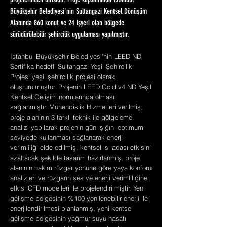
projelerinden birisidir. Proje kapsamında İstanbul
Büyükşehir Belediyesi'nin Sultangazi Kentsel Dönüşüm
Alanında 860 konut ve 24 işyeri olan bölgede
sürüdürülebilir şehircilik uygulaması yapılmıştır.
İstanbul Büyükşehir Belediyesi'nin LEED ND
Sertifika hedefli Sultangazi Yeşil Şehircilik
Projesi yeşil şehircilik projesi olarak
oluşturulmuştur. Projenin LEED Gold v4 ND Yeşil
Kentsel Gelişim normlarında olması
sağlanmıştır. Mühendislik Hizmetleri verilmiş,
proje alanının 3 farklı teknik ile gölgeleme
analizi yapılarak projenin gün ışığını optimum
seviyede kullanması sağlanarak enerji
verimliliği elde edilmiş, kentsel ısı adası etkisini
azaltacak şekilde tasarım hazırlanmış, proje
alanının hakim rüzgar yönüne göre yaya konforu
analizleri ve rüzgarın ses ve enerji verimliliğine
etkisi CFD modelleri ile projelendirilmiştir. Yeni
gelişme bölgesinin %100 yenilenebilir enerji ile
enerjilendirilmesi planlanmış, yeni kentsel
gelişme bölgesinin yağmur suyu hasatı