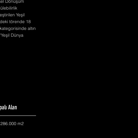
ntsel Dönüşüm
ebilirlik
tirilen Yeşil
’deki törende 18
kategorisinde altın
 “Yeşil Dünya
palı Alan
.286.000 m2