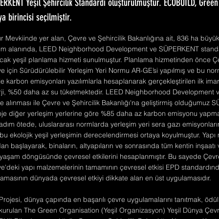
PERKENT Yeşil Şehircilik Standardı oluşturulmuştur. ECOBUILD, Gree
a birincisi seçilmiştir.
kır Mevkiinde yer alan, Çevre ve Şehircilik Bakanlığına ait, 836 ha büy
im alanında, LEED Neighborhood Development ve SÜPERKENT standa
cak yeşil planlama hizmeti sunulmuştur. Planlama hizmetinden önce Çe
ye için Sürüdürülebilir Yerleşim Yeri Normu AR-GE’si yapılmış ve bu no
je karbon emisyonları yazılımlarla hesaplanarak gerçekleştirilen ilk imar
ji, %50 daha az su tüketmektedir. LEED Neighborhood Development ve
e alınması ile Çevre ve Şehircilik Bakanlığı'na geliştirmiş olduğumuz 
oje diğer yerleşim yerlerine göre %85 daha az karbon emisyonu yapm
 adım ötede, uluslararası normlarda yerleşim yeri sera gazı emisyonlar
k bu ekolojik yeşil yerleşimin derecelendirmesi ortaya koyulmuştur. Yap
n başlayarak, binaların, altyapıların ve sonrasında tüm kentin inşaatı 
aşam döngüsünde çevresel etkilerini hesaplanmıştır. Bu sayede Çevre 
iye'deki yapı malzemelerinin tamamının çevresel etkisi EPD standardınd
lamasının dünyada çevresel etkiyi dikkate alan en üst uygulamasıdır.
 Projesi, dünya çapında en başarılı çevre uygulamalarını tanıtmak, ödü
 kurulan The Green Organisation (Yeşil Organizasyon) Yeşil Dünya Çevre