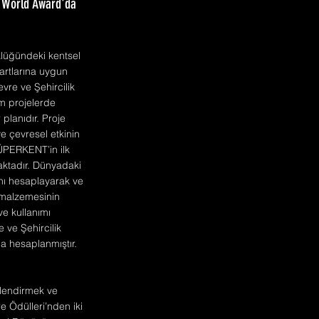
n World Award'da
üklüğündeki kentsel
rtlarına uygun
vre ve Şehircilik
rm projelerde
 planıdır. Proje
 çevresel etkinin
SÜPERKENT’in ilk
aktadır. Dünyadaki
ını hesaplayarak ve
ı malzemesinin
ve kullanımı
ve Şehircilik
a hesaplanmıştır.
llendirmek ve
 Ödülleri’nden iki