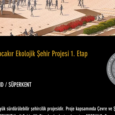
cakır Ekolojik Şehir Projesi 1. Etap
ND / SÜPERKENT
yük sürdürülebilir şehircilik projesidir. Proje kapsamında Çevre ve Ş