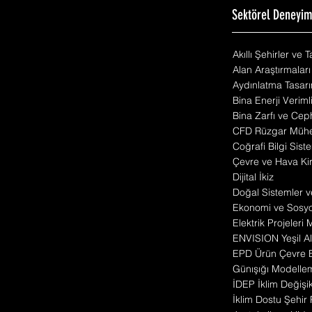
Sektörel Deneyi
Akıllı Şehirler ve 
Alan Araştırmaları
Aydınlatma Tasarı
Bina Enerji Veriml
Bina Zarfı ve Cep
CFD Rüzgar Mühen
Coğrafi Bilgi Siste
Çevre ve Hava Kirl
Dijital İkiz
Doğal Sistemler v
Ekonomi ve Sosyo 
Elektrik Projeleri
ENVISION Yeşil Alt
EPD Ürün Çevre 
Günışığı Modelle
İDEP İklim Değişik
İklim Dostu Şehir