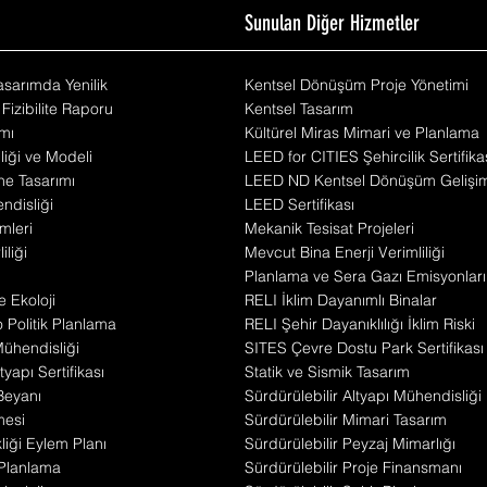
m
Sunulan Diğer Hizmetler
Tasarımda Yenilik
Kentsel Dönüşüm Proje Yönetimi
 Fizibilite Raporu
Kentsel Tasarım
mı
Kültürel Miras Mimari ve Planlama
iliği ve Modeli
LEED for CITIES Şehircilik Sertifika
he Tasarımı
LEED ND Kentsel Dönüşüm Gelişi
disliği
LEED Sertifikası
mleri
Mekanik Tesisat Projeleri
iliği
Mevcut Bina Enerji Verimliliği
Planlama ve Sera Gazı Emisyonları
e Ekoloji
RELI İklim Dayanımlı Binalar
Politik Planlama
RELI Şehir Dayanıklılığı İklim Riski
 Mühendisliği
SITES Çevre Dostu Park Sertifikası
yapı Sertifikası
Statik ve Sismik Tasarım
Beyanı
Sürdürülebilir Altyapı Mühendisliği
mesi
Sürdürülebilir Mimari Tasarım
liği Eylem Planı
Sürdürülebilir Peyzaj Mimarlığı
 Planlama
Sürdürülebilir Proje Finansmanı