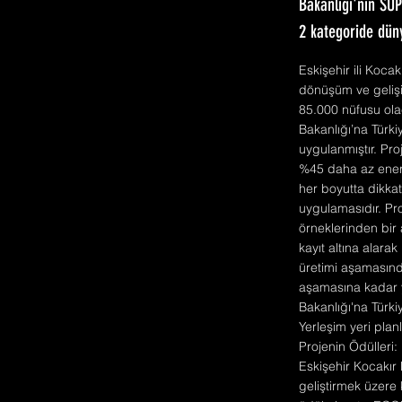
Bakanlığı'nın SÜ
2 kategoride düny
Eskişehir ili Koca
dönüşüm ve geliş
85.000 nüfusu ola
Bakanlığı’na Türki
uygulanmıştır. Pro
%45 daha az ener
her boyutta dikkat
uygulamasıdır. Pr
örneklerinden bir
kayıt altına alara
üretimi aşamasında
aşamasına kadar y
Bakanlığı'na Türk
Yerleşim yeri plan
Projenin Ödülleri:
Eskişehir Kocakır
geliştirmek üzere