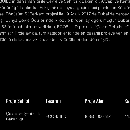
BUILD'in danışmanlığı ile Çevre ve Şehircilik Bakanlığı, Altyapı ve Ke
üdürlüğü tarafından Eskişehir’de hayata geçirilmesi planlanan Sürdürül
sel Dönüşüm SüPerKent projesi ile 19 Aralık 2017'de Dubai’de gerçekleş
şil Dünya Çevre Ödülleri’nde iki ödüle birden layık görülmüştür. Dubai
53 ödül sahiplerine verilirken, ECOBUILD proje ile “Çevre Geliştirme” 
mıştır. Proje ayrıca, tüm kategoriler içinde en başarılı projeye verilen
ülünü de kazanarak Dubai’den iki ödülle birden dönmüştür.
Proje Sahibi
Tasarım
Proje Alanı
Ka
Çevre ve Şehircilik
ECOBUILD
8.360.000 m2
11
Bakanlığı