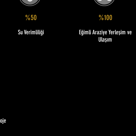
%50
%100
Su Verimliliği
Eğimli Araziye Yerleşim ve
Ulaşım
oje