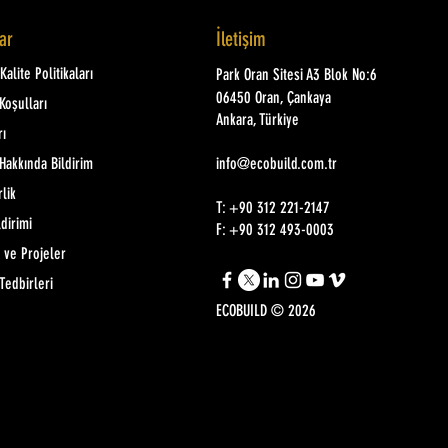
lar
İletişim
alite Politikaları
Park Oran Sitesi A3 Blok No:6
06450 Oran, Çankaya
Koşulları
Ankara, Türkiye
rı
Hakkında Bildirim
info@ecobuild.com.tr
rlik
T: +90 312 221-2147
ldirimi
F: +90 312 493-0003
 ve Projeler
Tedbirleri
ECOBUILD © 2026