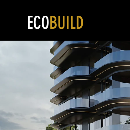
ECO
BUILD