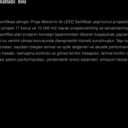
maktadır. Bina
ifikası almıştır. Proje Mersin’in ilk LEED Sertifikalı yeşil konut projesid
rı projesi 17 konut ve 10.000 m2 olarak projelendirilmiş ve tamamlanmı
tifika alan projenin konsept tasarımından itibaren başlayarak yapıla
ji-su verimli olması konusunda danışmanlık hizmeti sunulmuştur. Yapı 
şmaları, saydam bileşen termal ve optik değerleri ve akustik performan
ığı hesabı, kamaşma kontrolü ve görsel konfor hesapları, termal konfor
s yalıtım performansları, yenilenebilir enerji sistemleri, emisyon hesabı