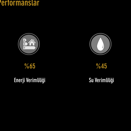
Performanslar
%65
%45
Enerji Verimliliği
Su Verimliliği