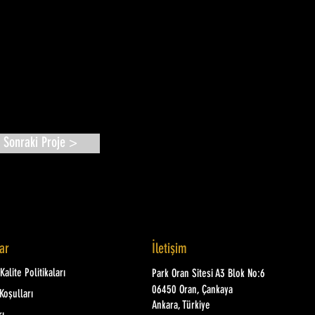
Sonraki Proje >
lar
İletişim
alite Politikaları
Park Oran Sitesi A3 Blok No:6
06450 Oran, Çankaya
Koşulları
Ankara, Türkiye