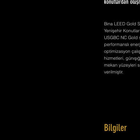
konutlardan oluş
Bina LEED Gold Sert
Yenişehir Konutla
USGBC NC Gold ser
performanslı ener
optimizasyon çalı
hizmetleri, günış
mekan yüzeyleri se
verilmiştir.
Bilgiler