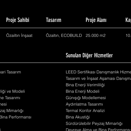
Proje Sahibi
Tasarım
Proje Alanı
Ka
Özailtın İnşaat
Özaltın, ECOBUILD
25.000 m2
10
m
Sunulan Diğer Hizmetler
mari Tasarım
LEED Sertifikası Danışmanlık Hizme
Tasarım ve İnşaat Aşaması Danışma
Bina Enerji Verimliliği
iliği ve Modeli
Bina Enerji Modeli
he Tasarımı
Günışığı Modellemesi
mesi
Aydınlatma Tasarımı
zaj Mimarlığı
Termal Konfor Analizi
Bina Performansı
Bina Akustiği
Sürdürülebilir Peyzaj Mimarlığı
i
Devreye Alma ve Bina Performansı