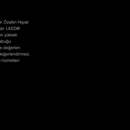
ir. Özaltın Hayat
ştır. LEED®
rın yüksek
kabuğu
s değerleri
 değerlendirmesi,
 hizmetleri