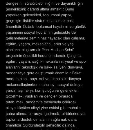
dengesini, sürdürülebilirliğini ve dayanıklılığını
(esnekliğini) garanti altına almaktır. Bunu
yaparken gelenekleri, toplumsal yapıyı,
geçmişin ilişkiler sistemini anlamak çok
önemlidir. Özbek toplumsal hayatının ve günlük
yaşamının sosyal kodlarının gelecekte de
gelişmelerine zemin hazırlayacak olan çalışma,
eğitim, yaşam, mekanlarını, spor ve yeşil
alanlarını oluşturmak “Yeni Andijan Şehri”
projesinin öncelikli hedeflerindendir. Çalışma,
eğitim, yaşam, sağlık mekanlarını, yeşil ve spor
alanlarını teknolojik ve sayı- sal yeni dünyaya,
modeniteye göre oluşturmak önemlidir. Fakat
modern olanı, sayı- sal ve teknolojik dünyayı
mekansallaştırırken mahalleyi, sosyal dokuyu,
yardımlaşma- yı, komşuluğu ve gelenekleri
gözetmek, yaşlıları ve gençleri birarada
tutabilmek, modernite baskısıyla çekirdek
aileye küçülen aileyi yine eskisi gibi mahalle
çatısı altında bir araya getirmek, birbirlerine ve
topluma destek olmalarını sağlamak daha
önemlidir. Sürdürülebilir şehircilik dalında