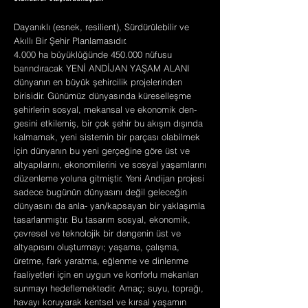
Dayanıklı (esnek, resilient), Sürdürülebilir ve
Akıllı Bir Şehir Planlamasıdır.
4.000 ha büyüklüğünde 450.000 nüfusu
barındıracak YENİ ANDİJAN YAŞAM ALANI
dünyanın en büyük şehircilik projelerinden
birisidir. Günümüz dünyasında küreselleşme
şehirlerin sosyal, mekansal ve ekonomik den-
gesini etkilemiş, bir çok şehir bu akışın dışında
kalmamak, yeni sistemin bir parçası olabilmek
için dünyanın bu yeni gerçeğine göre üst ve
altyapılarını, ekonomilerini ve sosyal yaşamlarını
düzenleme yoluna gitmiştir. Yeni Andijan projesi
sadece bugünün dünyasını değil geleceğin
dünyasını da anla- yan/kapsayan bir yaklaşımla
tasarlanmıştır. Bu tasarım sosyal, ekonomik,
çevresel ve teknolojik bir dengenin üst ve
altyapısını oluşturmayı; yaşama, çalışma,
üretme, fark yaratma, eğlenme ve dinlenme
faaliyetleri için en uygun ve konforlu mekanları
sunmayı hedeflemektedir. Amaç; suyu, toprağı,
havayı koruyarak kentsel ve kırsal yaşamın