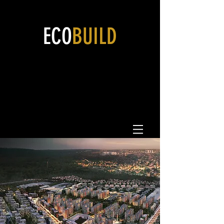
ECO
BUILD