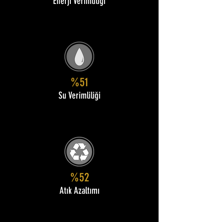
Enerji Verimliliği
%51
Su Verimliliği
%52
Atık Azaltımı