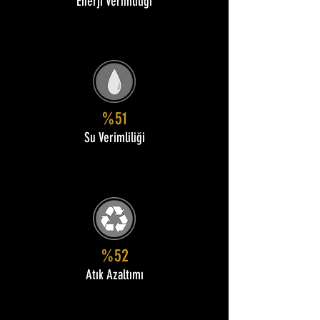
Enerji Verimliliği
%51
Su Verimliliği
%52
Atık Azaltımı