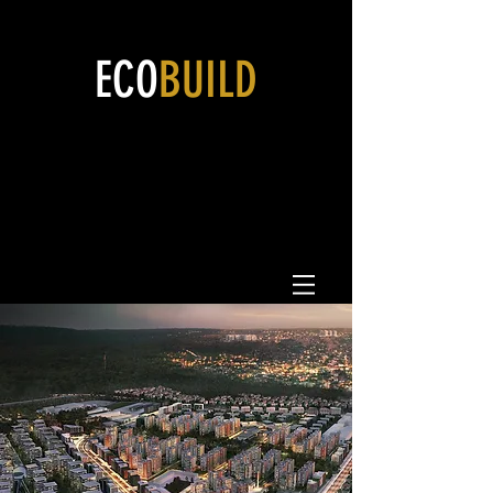
ECO
BUILD