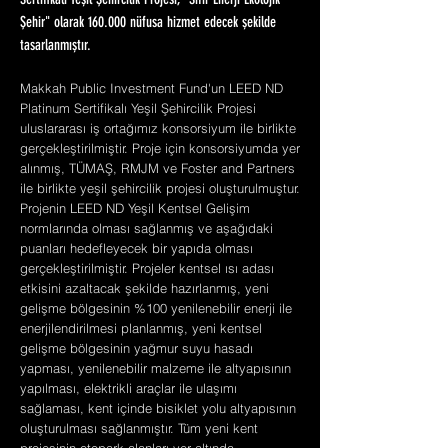
Sertifikalı Yeşil Şehircilik Projesi, "Sıfır Enerji Ekolojik
Şehir" olarak 160.000 nüfusa hizmet edecek şekilde
tasarlanmıştır.
Makkah Public Investment Fund'un LEED ND
Platinum Sertifikalı Yeşil Şehircilik Projesi
uluslararası iş ortağımız konsorsiyum ile birlikte
gerçekleştirilmiştir. Proje için konsorsiyumda yer
alınmış, TÜMAŞ, RMJM ve Foster and Partners
ile birlikte yeşil şehircilik projesi oluşturulmuştur.
Projenin LEED ND Yeşil Kentsel Gelişim
normlarında olması sağlanmış ve aşağıdaki
puanları hedefleyecek bir yapıda olması
gerçekleştirilmiştir. Projeler kentsel ısı adası
etkisini azaltacak şekilde hazırlanmış, yeni
gelişme bölgesinin %100 yenilenebilir enerji ile
enerjilendirilmesi planlanmış, yeni kentsel
gelişme bölgesinin yağmur suyu hasadı
yapması, yenilenebilir malzeme ile altyapısının
yapılması, elektrikli araçlar ile ulaşımı
sağlaması, kent içinde bisiklet yolu altyapısının
oluşturulması sağlanmıştır. Tüm yeni kent