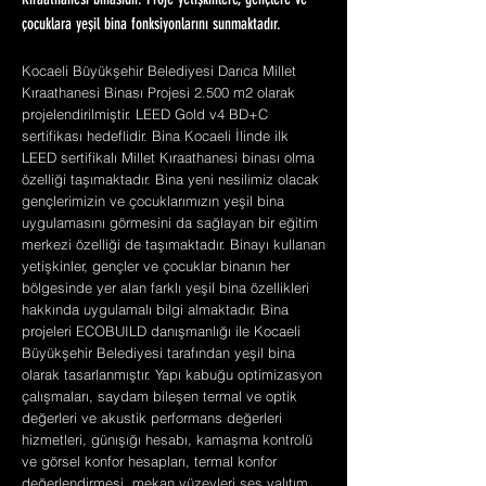
Kıraathanesi binasıdır. Proje yetişkinlere, gençlere ve
çocuklara yeşil bina fonksiyonlarını sunmaktadır.
Kocaeli Büyükşehir Belediyesi Darıca Millet
Kıraathanesi Binası Projesi 2.500 m2 olarak
projelendirilmiştir. LEED Gold v4 BD+C
sertifikası hedeflidir. Bina Kocaeli İlinde ilk
LEED sertifikalı Millet Kıraathanesi binası olma
özelliği taşımaktadır. Bina yeni nesilimiz olacak
gençlerimizin ve çocuklarımızın yeşil bina
uygulamasını görmesini da sağlayan bir eğitim
merkezi özelliği de taşımaktadır. Binayı kullanan
yetişkinler, gençler ve çocuklar binanın her
bölgesinde yer alan farklı yeşil bina özellikleri
hakkında uygulamalı bilgi almaktadır. Bina
projeleri ECOBUILD danışmanlığı ile Kocaeli
Büyükşehir Belediyesi tarafından yeşil bina
olarak tasarlanmıştır. Yapı kabuğu optimizasyon
çalışmaları, saydam bileşen termal ve optik
değerleri ve akustik performans değerleri
hizmetleri, günışığı hesabı, kamaşma kontrolü
ve görsel konfor hesapları, termal konfor
değerlendirmesi, mekan yüzeyleri ses yalıtım