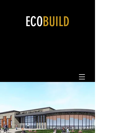
ECO
BUILD