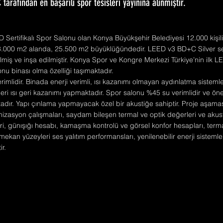
 tarafından en başarılı spor tesisleri yayınına alınmıştır.
ED Sertifikalı Spor Salonu olan Konya Büyükşehir Belediyesi 12.000 kişi
3.000 m2 alanda, 25.500 m2 büyüklüğündedir. LEED v3 BD+C Silver sert
ilmiş ve inşa edilmiştir. Konya Spor ve Kongre Merkezi Türkiye’nin ilk LE
nu binası olma özelliği taşımaktadır.
imlidir. Binada enerji verimli, ısı kazanımı olmayan aydınlatma sistemleri
eri ısı geri kazanımı yapmaktadır. Spor salonu %45 su verimlidir ve ön
adır. Yapı çınlama yapmayacak özel bir akustiğe sahiptir. Proje aşama
izasyon çalışmaları, saydam bileşen termal ve optik değerleri ve akus
ri, günışığı hesabı, kamaşma kontrolü ve görsel konfor hesapları, term
ekan yüzeyleri ses yalıtım performansları, yenilenebilir enerji sisteml
ir.