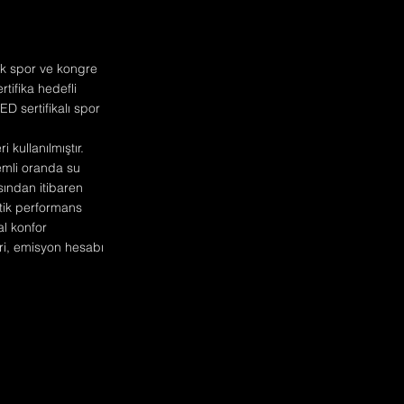
lik spor ve kongre
ifika hedefli
ED sertifikalı spor
 kullanılmıştır.
emli oranda su
sından itibaren
tik performans
al konfor
eri, emisyon hesabı