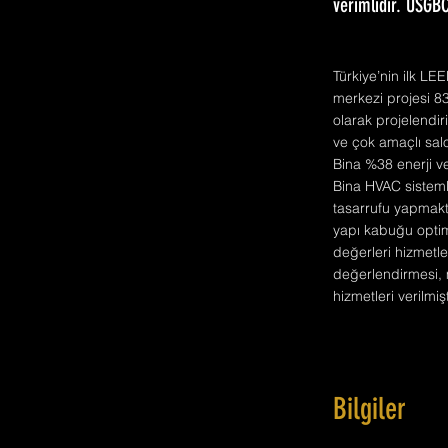
verimlidir. USGBC
Türkiye’nin ilk LE
merkezi projesi 8
olarak projelendir
ve çok amaçlı salo
Bina %38 enerji ver
Bina HVAC sisteml
tasarrufu yapmakt
yapı kabuğu optim
değerleri hizmetle
değerlendirmesi, m
hizmetleri verilmişt
Bilgiler