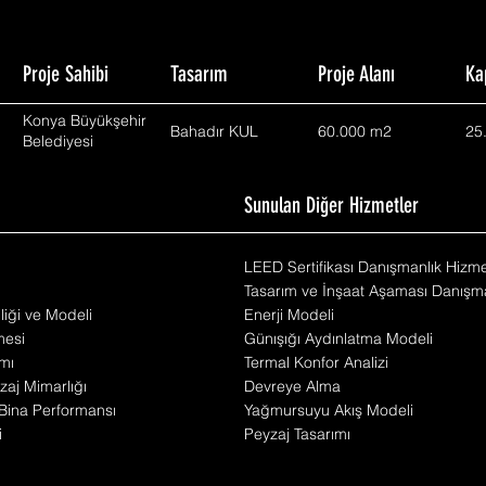
Proje Sahibi
Tasarım
Proje Alanı
Ka
Konya Büyükşehir
Bahadır KUL
60.000 m2
25
Belediyesi
m
Sunulan Diğer Hizmetler
LEED Sertifikası Danışmanlık Hizme
Tasarım ve İnşaat Aşaması Danışma
iliği ve Modeli
Enerji Modeli
mesi
Günışığı Aydınlatma Modeli
mı
Termal Konfor Analizi
zaj Mimarlığı
Devreye Alma
Bina Performansı
Yağmursuyu Akış Modeli
i
Peyzaj Tasarımı