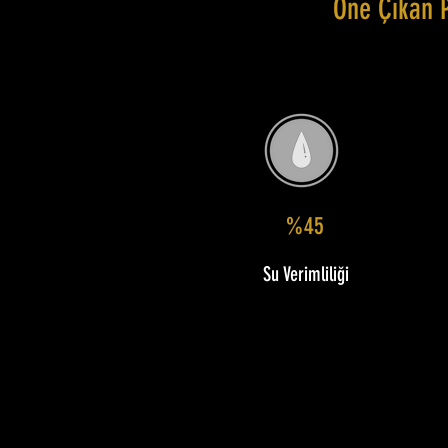
Öne Çıkan 
%45
Su Verimliliği