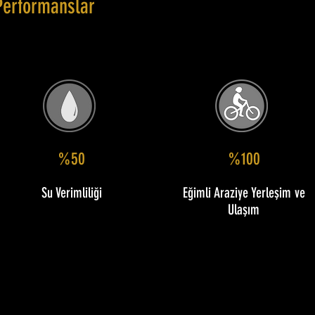
Performanslar
%50
%100
Su Verimliliği
Eğimli Araziye Yerleşim ve
Ulaşım