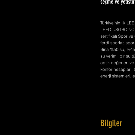
seçme ve yetiştir
Türkiye’nin ilk LE
LEED USGBC NC Gold
sertifikalı Spor v
ferdi sporlar, spo
Bina %50 su, %45 e
su verimli bir su
optik değerleri ve
konfor hesapları, 
enerji sistemleri, 
Bilgiler