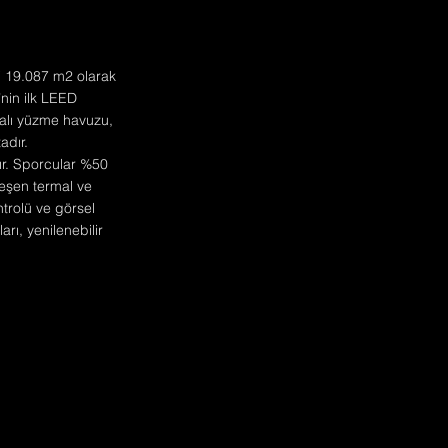
si 19.087 m2 olarak
’nin ilk LEED
apalı yüzme havuzu,
adır.
tır. Sporcular %50
leşen termal ve
trolü ve görsel
rı, yenilenebilir