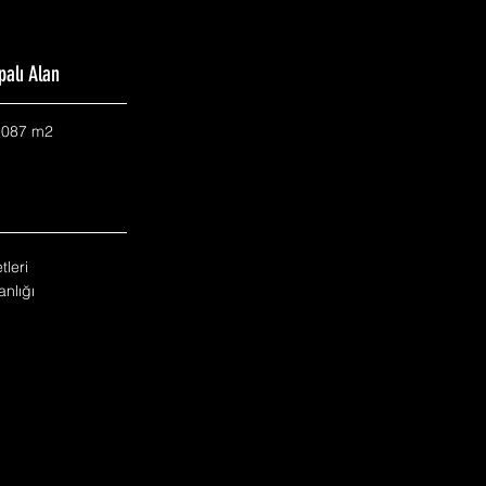
palı Alan
.087 m2
tleri
nlığı