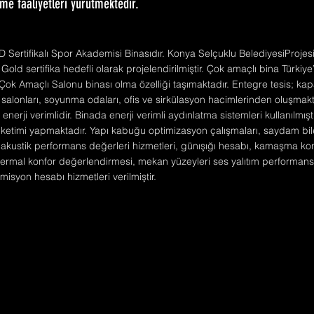
me faaliyetleri yürütmektedir.
ED Sertifikalı Spor Akademisi Binasıdır. Konya Selçuklu BelediyesiProje
 sertifika hedefli olarak projelendirilmiştir. Çok amaçlı bina Türkiye
e Çok Amaçlı Salonu binası olma özelliği taşımaktadır. Entegre tesis; k
r salonları, soyunma odaları, ofis ve sirkülasyon hacimlerinden oluşmakt
nerji verimlidir. Binada enerji verimli aydınlatma sistemleri kullanılmış
 tüketimi yapmaktadır. Yapı kabuğu optimizasyon çalışmaları, saydam bi
 akustik performans değerleri hizmetleri, günışığı hesabı, kamaşma kon
termal konfor değerlendirmesi, mekan yüzeyleri ses yalıtım performansla
emisyon hesabı hizmetleri verilmiştir.