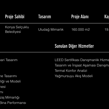
Proje Sahibi
Tasarım
Proje Alanı
Ka
Konya Selçuklu
Uludağ Mimarlık
160.000 m2
19
Belediyesi
m
Sunulan Diğer Hizmetler
mari Tasarım
LEED Sertifikası Danışmanlık Hizme
Tasarım ve İnşaat Aşaması Danışma
Termal Konfor Analizi
he Tasarımı
Yağmursuyu Akış Modeli
iliği ve Modeli
mesi
mı
zaj Mimarlığı
Bina Performansı