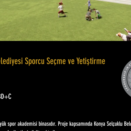
lediyesi Sporcu Seçme ve Yetiştirme
 BD+C
üyük spor akademisi binasıdır. Proje kapsamında Konya Selçuklu Bel