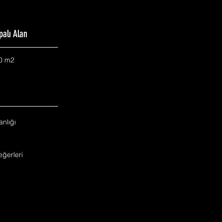
palı Alan
0 m2
nlığı
ğerleri