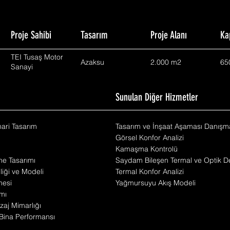
Proje Sahibi
Tasarım
Proje Alanı
Ka
TEI Tusaş Motor
Azaksu
2.000 m2
65
Sanayi
m
Sunulan Diğer Hizmetler
mari Tasarım
Tasarım ve İnşaat Aşaması Danışma
Görsel Konfor Analizi
Kamaşma Kontrolü
he Tasarımı
Saydam Bileşen Termal ve Optik De
iliği ve Modeli
Termal Konfor Analizi
mesi
Yağmursuyu Akış Modeli
mı
zaj Mimarlığı
Bina Performansı