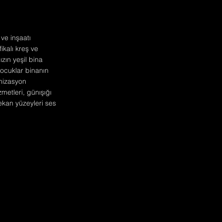
 ve inşaatı
ikalı kreş ve
zın yeşil bina
çocuklar binanın
imizasyon
metleri, günışığı
ekan yüzeyleri ses