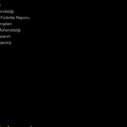
i
disliği
 Fizibilite Raporu
ojeleri
 Mühendisliği
asarım
jeoloji