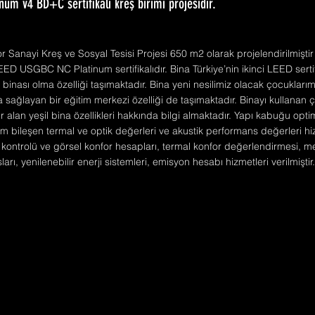
inum v4 BD+C sertifikalı kreş birimi projesidir.
r Sanayi Kreş ve Sosyal Tesisi Projesi 650 m2 olarak projelendirilmiştir
ED USGBC NC Platinum sertifikalıdır. Bina Türkiye’nin ikinci LEED sertif
binası olma özelliği taşımaktadır. Bina yeni nesilimiz olacak çocuklarımı
a sağlayan bir eğitim merkezi özelliği de taşımaktadır. Binayı kullanan 
 alan yeşil bina özellikleri hakkında bilgi almaktadır. Yapı kabuğu opt
m bileşen termal ve optik değerleri ve akustik performans değerleri hiz
ontrolü ve görsel konfor hesapları, termal konfor değerlendirmesi, m
arı, yenilenebilir enerji sistemleri, emisyon hesabı hizmetleri verilmiştir.