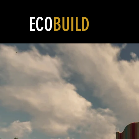
ECO
BUILD