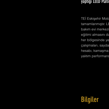
yaptığı LEED Plat
TEİ Eskişehir Moto
tamamlanmıştır. LE
bakım evi merkezi 
eğitimi almasını d
her bölgesinde yer
çalışmaları, sayda
hesabı, kamaşma k
yalıtım performansl
Bilgiler