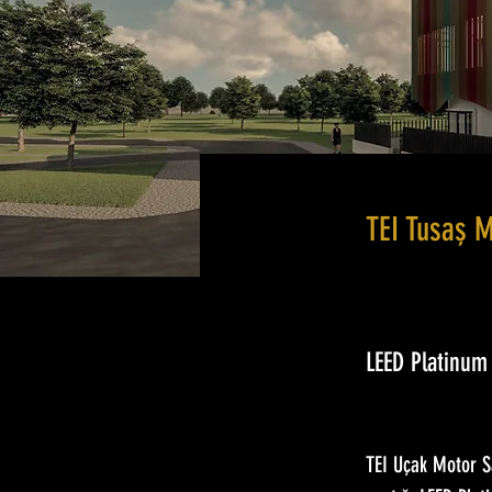
TEI Tusaş M
LEED Platinu
TEI Uçak Motor S