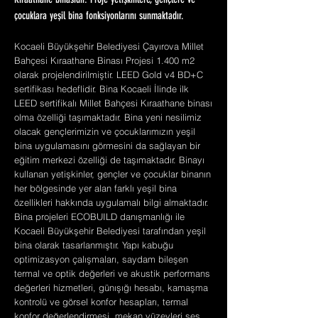
Kıraathane binasıdır. Proje yetişkinlere, gençlere ve
çocuklara yeşil bina fonksiyonlarını sunmaktadır.
Kocaeli Büyükşehir Belediyesi Çayırova Millet
Bahçesi Kıraathane Binası Projesi 1.400 m2
olarak projelendirilmiştir. LEED Gold v4 BD+C
sertifikası hedeflidir. Bina Kocaeli İlinde ilk
LEED sertifikalı Millet Bahçesi Kıraathane binası
olma özelliği taşımaktadır. Bina yeni nesilimiz
olacak gençlerimizin ve çocuklarımızın yeşil
bina uygulamasını görmesini da sağlayan bir
eğitim merkezi özelliği de taşımaktadır. Binayı
kullanan yetişkinler, gençler ve çocuklar binanın
her bölgesinde yer alan farklı yeşil bina
özellikleri hakkında uygulamalı bilgi almaktadır.
Bina projeleri ECOBUILD danışmanlığı ile
Kocaeli Büyükşehir Belediyesi tarafından yeşil
bina olarak tasarlanmıştır. Yapı kabuğu
optimizasyon çalışmaları, saydam bileşen
termal ve optik değerleri ve akustik performans
değerleri hizmetleri, günışığı hesabı, kamaşma
kontrolü ve görsel konfor hesapları, termal
konfor değerlendirmesi, mekan yüzeyleri ses