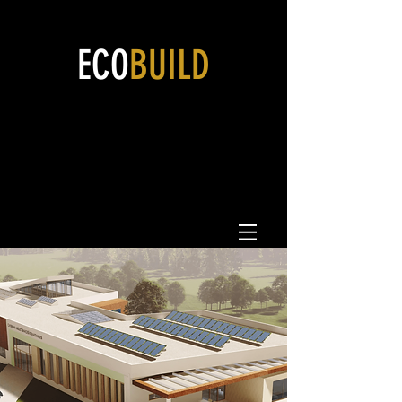
ECO
BUILD